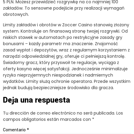
5 PLN. Możesz przewidzieć rozgrywkę na co najmniej 100
zakładów. To sensowne podejście przy realizacji wymagań
obrotowych.
Limity zakładów i obrotów w Zoccer Casino stanowią złożony
system. Kontroluje on finansową stronę twojej rozgrywki. Od
niskich stawek w automatach po restrykcyjne zasady gry
bonusami – każdy parametr ma znaczenie. Znajomość
zasad wypłat i depozytów, wraz z regularnym korzystaniem z
narzędzi odpowiedzialnej gry, oferuje ci pełniejszą kontrolę.
Świadomy gracz, który przyswoił te regulacje, wyciąga z
oferty kasyna więcej satysfakcji. Jednocześnie minimalizuje
ryzyko nieprzyjemnych niespodzianek i nadmiernych
wydatków. Limity służą ochronie operatora. Przede wszystkim
jednak budują bezpieczniejsze środowisko dla gracza.
Deja una respuesta
Tu dirección de correo electrónico no será publicada.
Los
campos obligatorios están marcados con
*
Comentario
*