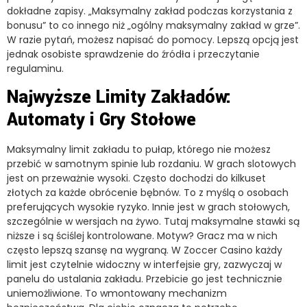
dokładne zapisy. „Maksymalny zakład podczas korzystania z
bonusu” to co innego niż „ogólny maksymalny zakład w grze”.
W razie pytań, możesz napisać do pomocy. Lepszą opcją jest
jednak osobiste sprawdzenie do źródła i przeczytanie
regulaminu.
Najwyższe Limity Zakładów:
Automaty i Gry Stołowe
Maksymalny limit zakładu to pułap, którego nie możesz
przebić w samotnym spinie lub rozdaniu. W grach slotowych
jest on przeważnie wysoki. Często dochodzi do kilkuset
złotych za każde obrócenie bębnów. To z myślą o osobach
preferujących wysokie ryzyko. Innie jest w grach stołowych,
szczególnie w wersjach na żywo. Tutaj maksymalne stawki są
niższe i są ściślej kontrolowane. Motyw? Gracz ma w nich
często lepszą szansę na wygraną. W Zoccer Casino każdy
limit jest czytelnie widoczny w interfejsie gry, zazwyczaj w
panelu do ustalania zakładu. Przebicie go jest technicznie
uniemożliwione. To wmontowany mechanizm