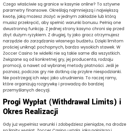
Czego właściwie są granice w kasynie online? To sztywne
parametry finansowe. Określają najmniejszą i największą
kwotę, jaką możesz złożyć w jednym zakładzie lub którą
musisz przekręcić, aby spełnić warunki bonusu. Pełnią one
dwustronną funkcję. Z jednej strony kasyno chroni się przed
zbyt dużym ryzykiem. Z drugiej, ty jako gracz otrzymujesz
narzędzie do zarządzania własnego budżetu. Dzięki limitom
prościej uniknąć pochopnych, bardzo wysokich stawek. W
Zoccer Casino te widełki nie są takie same dla wszystkich.
Związane są od konkretnej gry, jej producenta, rodzaju
promocji, a nawet od wybranej metody płatności. Jeśli je
poznasz, podczas gry nie dotkną cię przykre niespodzianki.
Nie postrzegaj ich więc jako utrudnienia. To raczej ramy,
które organizują rozgrywkę i prowadzą do bardziej
przemyślanych decyzji.
Progi Wypłat (Withdrawal Limits) i
Okres Realizacji
Gdy już wypełnisz warunki i zdobędziesz pieniądze, na drodze
są limity wypłat. Zoccer Casino ustala, jaką najniższą i