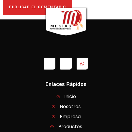
Enlaces Rápidos
Inicio
Nosotros
Empresa
Productos