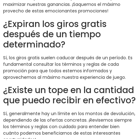
maximizar nuestras ganancias. ¡Saquemos el máximo
provecho de estas emocionantes promociones!
¿Expiran los giros gratis
después de un tiempo
determinado?
Sí, los giros gratis suelen caducar después de un período. Es
fundamental consultar los términos y reglas de cada
promoción para que todos estemos informados y
aprovechemos al máximo nuestra experiencia de juego.
¿Existe un tope en la cantidad
que puedo recibir en efectivo?
Sí, generalmente hay un límite en los montos de devolución,
dependiendo de las ofertas concretas. ¡Revisemos siempre
los términos y reglas con cuidado para entender bien
cuánto podemos beneficiarnos de estas interesantes