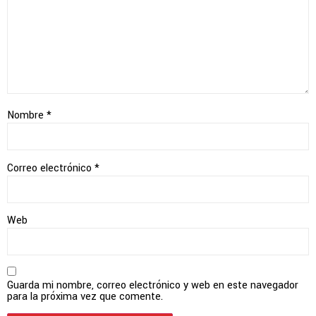
Nombre
*
Correo electrónico
*
Web
Guarda mi nombre, correo electrónico y web en este navegador
para la próxima vez que comente.