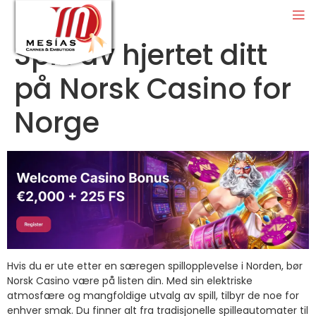
Spill av hjertet ditt
på Norsk Casino for
Norge
Hvis du er ute etter en særegen spillopplevelse i Norden, bør
Norsk Casino være på listen din. Med sin elektriske
atmosfære og mangfoldige utvalg av spill, tilbyr de noe for
enhver smak. Du finner alt fra tradisjonelle spilleautomater til