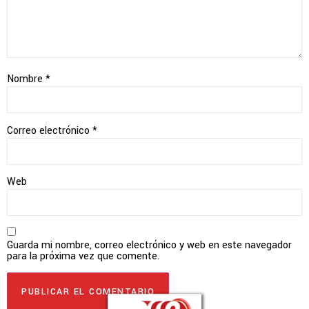
Nombre
*
Correo electrónico
*
Web
Guarda mi nombre, correo electrónico y web en este navegador
para la próxima vez que comente.