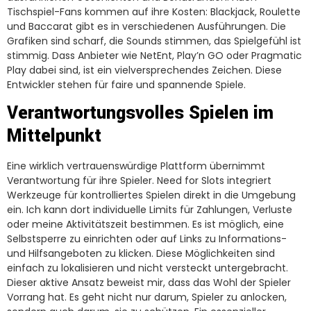
Tischspiel-Fans kommen auf ihre Kosten: Blackjack, Roulette
und Baccarat gibt es in verschiedenen Ausführungen. Die
Grafiken sind scharf, die Sounds stimmen, das Spielgefühl ist
stimmig. Dass Anbieter wie NetEnt, Play’n GO oder Pragmatic
Play dabei sind, ist ein vielversprechendes Zeichen. Diese
Entwickler stehen für faire und spannende Spiele.
Verantwortungsvolles Spielen im
Mittelpunkt
Eine wirklich vertrauenswürdige Plattform übernimmt
Verantwortung für ihre Spieler. Need for Slots integriert
Werkzeuge für kontrolliertes Spielen direkt in die Umgebung
ein. Ich kann dort individuelle Limits für Zahlungen, Verluste
oder meine Aktivitätszeit bestimmen. Es ist möglich, eine
Selbstsperre zu einrichten oder auf Links zu Informations-
und Hilfsangeboten zu klicken. Diese Möglichkeiten sind
einfach zu lokalisieren und nicht versteckt untergebracht.
Dieser aktive Ansatz beweist mir, dass das Wohl der Spieler
Vorrang hat. Es geht nicht nur darum, Spieler zu anlocken,