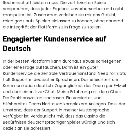
Rechenschaft leisten muss. Die zertifizierten Spiele
versprechen, dass jedes Ergebnis unvorhersehbar und nicht
manipuliert ist. Zusammen verleihen sie mir das Gefühl,
mich ganz aufs Spielen einlassen zu können, ohne dauernd
die Integrität der Plattform zu in Frage zu stellen.
Engagierter Kundenservice auf
Deutsch
In der besten Plattform kann durchaus etwas schiefgehen
oder eine Frage auftauchen. Dann ist ein guter
Kundenservice die zentrale Vertrauensinstanz. Need for Slots
hält Support in deutscher Sprache an. Das erleichtert die
Kommunikation deutlich. Zugänglich ist das Team per E-Mail
und über einen Live-Chat. Meine Erfahrung mit dem Chat:
Die Reaktionszeiten sind rasch. Ein versiertes und
hilfsbereites Team klärt auch komplexere Anliegen. Dass der
Umstand, dass der Support in meiner Muttersprache
verfügbar ist, verdeutlicht mir, dass das Casino die
Bedürfnisse deutschsprachiger Spieler würdigt und sich
gezielt an sie adressiert.