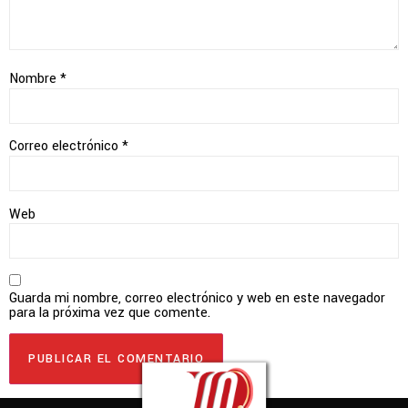
Nombre
*
Correo electrónico
*
Web
Guarda mi nombre, correo electrónico y web en este navegador
para la próxima vez que comente.