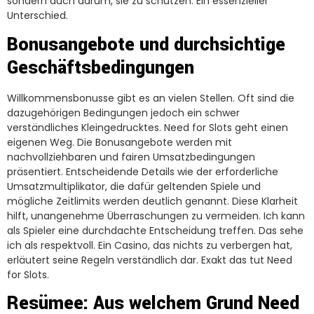
sondern auch darum, sie zu schützen. Ein essenzieller
Unterschied.
Bonusangebote und durchsichtige
Geschäftsbedingungen
Willkommensbonusse gibt es an vielen Stellen. Oft sind die
dazugehörigen Bedingungen jedoch ein schwer
verständliches Kleingedrucktes. Need for Slots geht einen
eigenen Weg. Die Bonusangebote werden mit
nachvollziehbaren und fairen Umsatzbedingungen
präsentiert. Entscheidende Details wie der erforderliche
Umsatzmultiplikator, die dafür geltenden Spiele und
mögliche Zeitlimits werden deutlich genannt. Diese Klarheit
hilft, unangenehme Überraschungen zu vermeiden. Ich kann
als Spieler eine durchdachte Entscheidung treffen. Das sehe
ich als respektvoll. Ein Casino, das nichts zu verbergen hat,
erläutert seine Regeln verständlich dar. Exakt das tut Need
for Slots.
Resümee: Aus welchem Grund Need