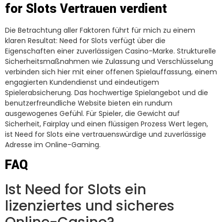
for Slots Vertrauen verdient
Die Betrachtung aller Faktoren führt für mich zu einem
klaren Resultat: Need for Slots verfügt über die
Eigenschaften einer zuverlässigen Casino-Marke. Strukturelle
Sicherheitsmaßnahmen wie Zulassung und Verschlüsselung
verbinden sich hier mit einer offenen Spielauffassung, einem
engagierten Kundendienst und eindeutigem
Spielerabsicherung. Das hochwertige Spielangebot und die
benutzerfreundliche Website bieten ein rundum
ausgewogenes Gefühl. Für Spieler, die Gewicht auf
Sicherheit, Fairplay und einen flüssigen Prozess Wert legen,
ist Need for Slots eine vertrauenswürdige und zuverlässige
Adresse im Online-Gaming.
FAQ
Ist Need for Slots ein
lizenziertes und sicheres