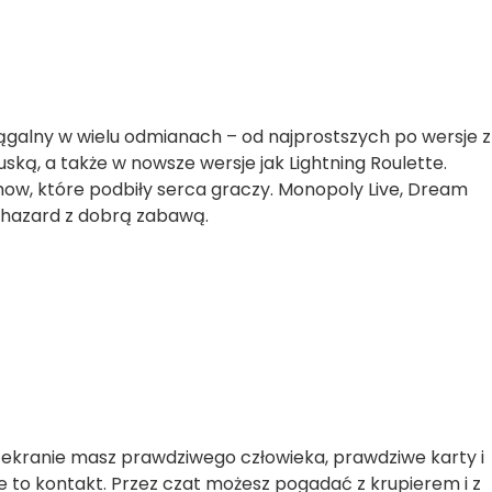
siągalny w wielu odmianach – od najprostszych po wersje z
ą, a także w nowsze wersje jak Lightning Roulette.
ow, które podbiły serca graczy. Monopoly Live, Dream
ą hazard z dobrą zabawą.
Na ekranie masz prawdziwego człowieka, prawdziwe karty i
e to kontakt. Przez czat możesz pogadać z krupierem i z