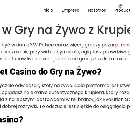
Inicio
Empresa
Nosotros
Produc
 w Gry na Żywo z Krupi
sz być w domu? W Polsce coraz więcej graczy poznaje
mos
 usadzasz się przy wirtualnym stole, oglądasz prawdziwe
dla fanów live casino i jak zacząć grać już za kilka minut.
et Casino do Gry na Żywo?
ycznie odwiedzają stoły na żywo. Cała platforma jest st
, oglądasz na ekranie autentycznego krupiera, który rozda
ła z najlepszymi dostawcami w tej branży, jak Evolution Ga
i dobrej rozrywki. To odczucie jest ciężkie do osiągnięc
asino?