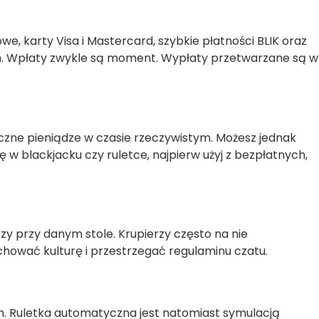
e, karty Visa i Mastercard, szybkie płatności BLIK oraz
reum. Wpłaty zwykle są moment. Wypłaty przetwarzane są w
czne pieniądze w czasie rzeczywistym. Możesz jednak
 w blackjacku czy ruletce, najpierw użyj z bezpłatnych,
aczy przy danym stole. Krupierzy często na nie
chować kulturę i przestrzegać regulaminu czatu.
em. Ruletka automatyczna jest natomiast symulacją