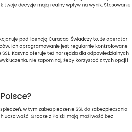
ck twoje decyzje mają realny wpływ na wynik. Stosowanie
jonuje pod licencją Curacao. Świadczy to, że operator
wców. Ich oprogramowanie jest regularnie kontrolowane
SSL. Kasyno oferuje też narzędzia dla odpowiedzialnych
ykluczenia. Nie zapominaj, żeby korzystać z tych opcji i
 Polsce?
ezpieczeń, w tym zabezpieczenie SSL do zabezpieczania
ich uczciwość. Gracze z Polski mają możliwość bez