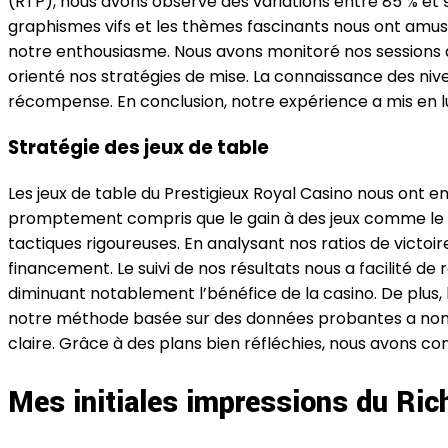
(RTP), nous avons observé des variations entre 85 % et 98
graphismes vifs et les thèmes fascinants nous ont amusé
notre enthousiasme. Nous avons monitoré nos sessions a
orienté nos stratégies de mise. La connaissance des nive
récompense. En conclusion, notre expérience a mis en lum
Stratégie des jeux de table
Les jeux de table du Prestigieux Royal Casino nous ont 
promptement compris que le gain à des jeux comme le bl
tactiques rigoureuses. En analysant nos ratios de victoi
financement. Le suivi de nos résultats nous a facilité 
diminuant notablement l’bénéfice de la casino. De plus,
notre méthode basée sur des données probantes a non s
claire. Grâce à des plans bien réfléchies, nous avons con
Mes initiales impressions du Ric