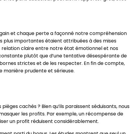
ue gain et chaque perte a façonné notre compréhension
es plus importantes étaient attribuées à des mises
 relation claire entre notre état émotionnel et nos
 constante plutôt que d’une tentative désespérante de
bornes strictes et de les respecter. En fin de compte,
de manière prudente et sérieuse.
 pièges cachés ? Bien qu’ils paraissent séduisants, nous
masquer les profits. Par exemple, un récompense de
éaliser un profit réduisent considérablement.
inement parti du bonus. Les études montrent que seul un