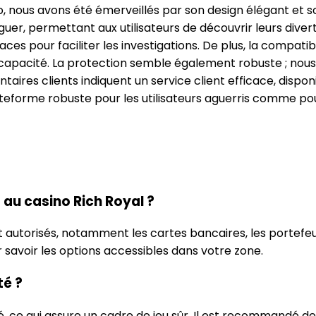
o, nous avons été émerveillés par son design élégant et s
viguer, permettant aux utilisateurs de découvrir leurs dive
icaces pour faciliter les investigations. De plus, la compati
e capacité. La protection semble également robuste ; nous
aires clients indiquent un service client efficace, dispon
teforme robuste pour les utilisateurs aguerris comme pou
au casino Rich Royal ?
autorisés, notamment les cartes bancaires, les portefeuill
ur savoir les options accessibles dans votre zone.
té ?
é, ce qui assure un cadre de jeu sûr. Il est recommandé de