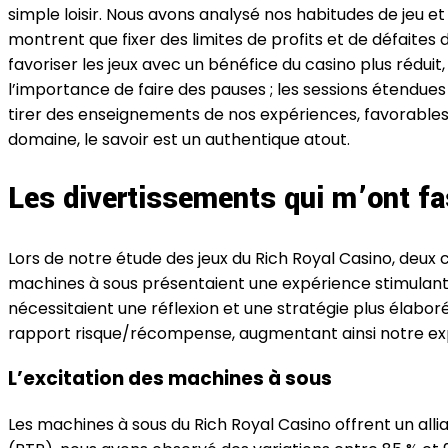
simple loisir. Nous avons analysé nos habitudes de jeu e
montrent que fixer des limites de profits et de défaites
favoriser les jeux avec un bénéfice du casino plus rédu
l’importance de faire des pauses ; les sessions étendues 
tirer des enseignements de nos expériences, favorables 
domaine, le savoir est un authentique atout.
Les divertissements qui m’ont fa
Lors de notre étude des jeux du Rich Royal Casino, deux c
machines à sous présentaient une expérience stimulante g
nécessitaient une réflexion et une stratégie plus élaboré
rapport risque/récompense, augmentant ainsi notre exp
L’excitation des machines à sous
Les machines à sous du Rich Royal Casino offrent un allia