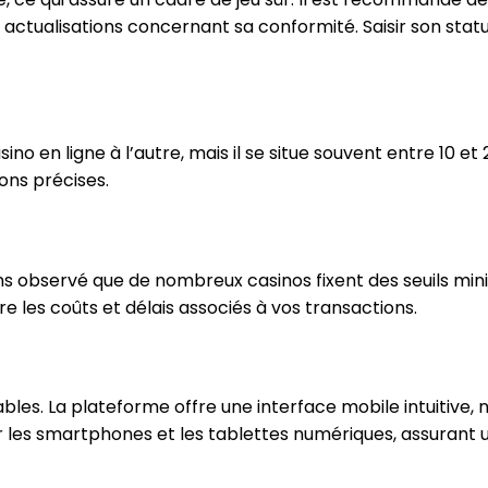
 actualisations concernant sa conformité. Saisir son statu
en ligne à l’autre, mais il se situe souvent entre 10 et 2
ons précises.
ons observé que de nombreux casinos fixent des seuils min
 les coûts et délais associés à vos transactions.
bles. La plateforme offre une interface mobile intuitive,
r les smartphones et les tablettes numériques, assurant 