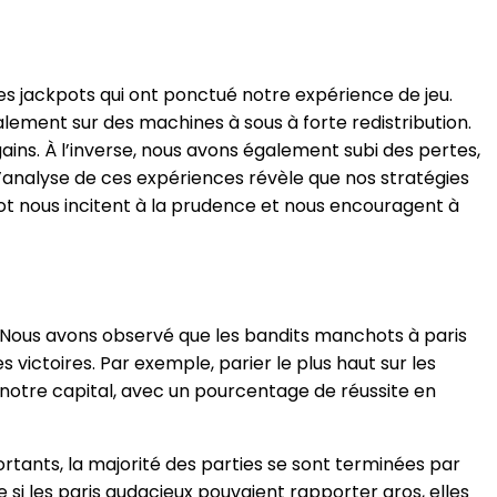
s jackpots qui ont ponctué notre expérience de jeu.
ement sur des machines à sous à forte redistribution.
ins. À l’inverse, nous avons également subi des pertes,
L’analyse de ces expériences révèle que nos stratégies
pot nous incitent à la prudence et nous encouragent à
 Nous avons observé que les bandits manchots à paris
victoires. Par exemple, parier le plus haut sur les
 notre capital, avec un pourcentage de réussite en
rtants, la majorité des parties se sont terminées par
si les paris audacieux pouvaient rapporter gros, elles