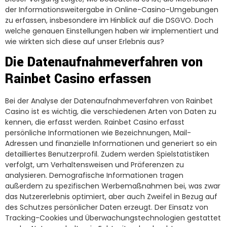
der Informationsweitergabe in Online-Casino-Umgebungen
zu erfassen, insbesondere im Hinblick auf die DSGVO. Doch
welche genauen Einstellungen haben wir implementiert und
wie wirkten sich diese auf unser Erlebnis aus?
Die Datenaufnahmeverfahren von
Rainbet Casino erfassen
Bei der Analyse der Datenaufnahmeverfahren von Rainbet
Casino ist es wichtig, die verschiedenen Arten von Daten zu
kennen, die erfasst werden. Rainbet Casino erfasst
persönliche Informationen wie Bezeichnungen, Mail-
Adressen und finanzielle Informationen und generiert so ein
detailliertes Benutzerprofil. Zudem werden Spielstatistiken
verfolgt, um Verhaltensweisen und Präferenzen zu
analysieren. Demografische Informationen tragen
außerdem zu spezifischen Werbemaßnahmen bei, was zwar
das Nutzererlebnis optimiert, aber auch Zweifel in Bezug auf
des Schutzes persönlicher Daten erzeugt. Der Einsatz von
Tracking-Cookies und Überwachungstechnologien gestattet