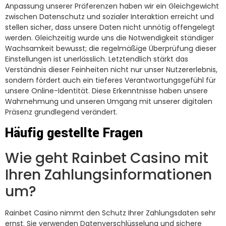
Anpassung unserer Präferenzen haben wir ein Gleichgewicht
zwischen Datenschutz und sozialer Interaktion erreicht und
stellen sicher, dass unsere Daten nicht unnötig offengelegt
werden. Gleichzeitig wurde uns die Notwendigkeit ständiger
Wachsamkeit bewusst; die regelmäßige Überprüfung dieser
Einstellungen ist unerlässlich. Letztendlich stärkt das
Verständnis dieser Feinheiten nicht nur unser Nutzererlebnis,
sondern fördert auch ein tieferes Verantwortungsgefühl für
unsere Online-Identität. Diese Erkenntnisse haben unsere
Wahrnehmung und unseren Umgang mit unserer digitalen
Präsenz grundlegend verändert.
Häufig gestellte Fragen
Wie geht Rainbet Casino mit
Ihren Zahlungsinformationen
um?
Rainbet Casino nimmt den Schutz Ihrer Zahlungsdaten sehr
ernst. Sie verwenden Datenverschlüsselung und sichere