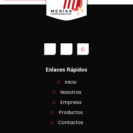
Enlaces Rápidos
Inicio
Nosotros
Empresa
Productos
Contactos