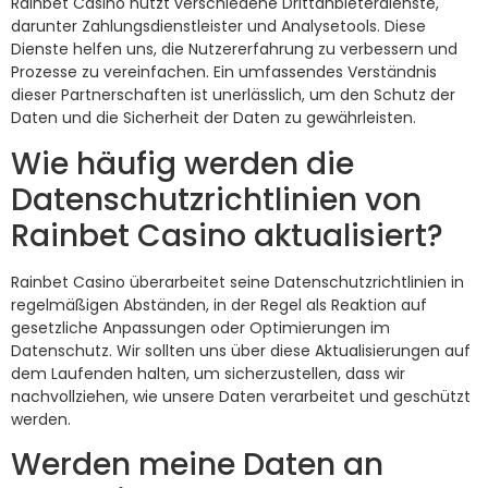
Rainbet Casino nutzt verschiedene Drittanbieterdienste,
darunter Zahlungsdienstleister und Analysetools. Diese
Dienste helfen uns, die Nutzererfahrung zu verbessern und
Prozesse zu vereinfachen. Ein umfassendes Verständnis
dieser Partnerschaften ist unerlässlich, um den Schutz der
Daten und die Sicherheit der Daten zu gewährleisten.
Wie häufig werden die
Datenschutzrichtlinien von
Rainbet Casino aktualisiert?
Rainbet Casino überarbeitet seine Datenschutzrichtlinien in
regelmäßigen Abständen, in der Regel als Reaktion auf
gesetzliche Anpassungen oder Optimierungen im
Datenschutz. Wir sollten uns über diese Aktualisierungen auf
dem Laufenden halten, um sicherzustellen, dass wir
nachvollziehen, wie unsere Daten verarbeitet und geschützt
werden.
Werden meine Daten an