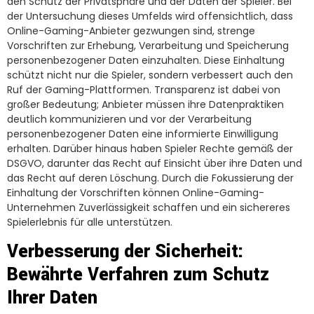
den Schutz der Privatsphäre und der Daten der Spieler. Bei
der Untersuchung dieses Umfelds wird offensichtlich, dass
Online-Gaming-Anbieter gezwungen sind, strenge
Vorschriften zur Erhebung, Verarbeitung und Speicherung
personenbezogener Daten einzuhalten. Diese Einhaltung
schützt nicht nur die Spieler, sondern verbessert auch den
Ruf der Gaming-Plattformen. Transparenz ist dabei von
großer Bedeutung; Anbieter müssen ihre Datenpraktiken
deutlich kommunizieren und vor der Verarbeitung
personenbezogener Daten eine informierte Einwilligung
erhalten. Darüber hinaus haben Spieler Rechte gemäß der
DSGVO, darunter das Recht auf Einsicht über ihre Daten und
das Recht auf deren Löschung. Durch die Fokussierung der
Einhaltung der Vorschriften können Online-Gaming-
Unternehmen Zuverlässigkeit schaffen und ein sichereres
Spielerlebnis für alle unterstützen.
Verbesserung der Sicherheit:
Bewährte Verfahren zum Schutz
Ihrer Daten