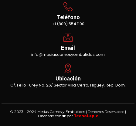
Teléfono
+1 (809) 554 1100
Email
info@mesiascarnesyembutidos.com
Ubicación
C/. Fello Turey No. 26/ Sector Villa Cerro, Higüey, Rep. Dom.
© 2023 – 2024 Mesias Carnes y Embutidos | Derechos Reservados |
Diseñado con ❤️ por
TecnoLapiz