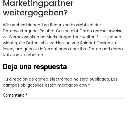
Marketingpartner
weitergegeben?
Wir nachvollziehen Ihre Bedenken hinsichtlich der
Datenweitergabe. Rainbet Casino gibt Daten normalerweise
zu Werbezwecken an Marketingpartner weiter. Es ist jedoch
wichtig, die Datenschutzerklärung von Rainbet Casino zu
lesen, um genaue Informationen über Ihre Daten und deren
Nutzung zu erhalten.
Deja una respuesta
Tu dirección de correo electrónico no será publicada.
Los
campos obligatorios están marcados con
*
Comentario
*