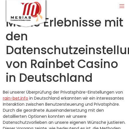
Meine Erlebnisse mit
den
Datenschutzeinstell
von Rainbet Casino
in Deutschland
Bei unserer Überprüfung der Privatsphäre-Einstellungen von
rain-bet.info
in Deutschland erkannten wir ein interessantes
Interaktion zwischen Benutzersteuerung und Privatsphäre.
Durch die geordnete Auseinandersetzung mit den
detaillierten Optionen konnten wir unsere
Datenschutzvorlieben an unsere eigenen Wünsche justieren.
Dieser Vorgang zeigte, wie bedeutend es ist, die Methoden