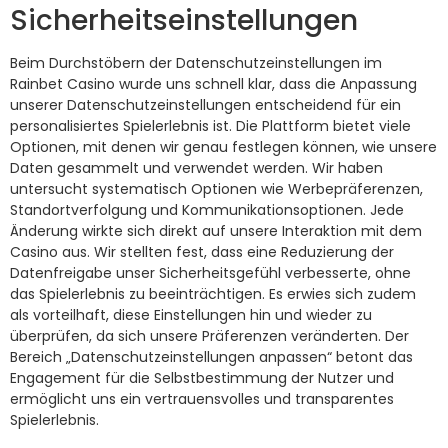
Sicherheitseinstellungen
Beim Durchstöbern der Datenschutzeinstellungen im
Rainbet Casino wurde uns schnell klar, dass die Anpassung
unserer Datenschutzeinstellungen entscheidend für ein
personalisiertes Spielerlebnis ist. Die Plattform bietet viele
Optionen, mit denen wir genau festlegen können, wie unsere
Daten gesammelt und verwendet werden. Wir haben
untersucht systematisch Optionen wie Werbepräferenzen,
Standortverfolgung und Kommunikationsoptionen. Jede
Änderung wirkte sich direkt auf unsere Interaktion mit dem
Casino aus. Wir stellten fest, dass eine Reduzierung der
Datenfreigabe unser Sicherheitsgefühl verbesserte, ohne
das Spielerlebnis zu beeinträchtigen. Es erwies sich zudem
als vorteilhaft, diese Einstellungen hin und wieder zu
überprüfen, da sich unsere Präferenzen veränderten. Der
Bereich „Datenschutzeinstellungen anpassen“ betont das
Engagement für die Selbstbestimmung der Nutzer und
ermöglicht uns ein vertrauensvolles und transparentes
Spielerlebnis.