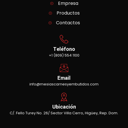
Empresa
Productos
Contactos
Teléfono
+1 (809) 554 1100
Email
info@mesiascarnesyembutidos.com
Ubicación
C/. Fello Turey No. 26/ Sector Villa Cerro, Higüey, Rep. Dom.