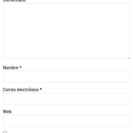
Comentario
*
Nombre
*
Correo electrónico
*
Web