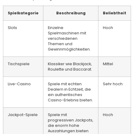
Spielkategorie
Beschreibung
Beliebtheit
Slots
Einzelne
Hoch
Spielmaschinen mit
verschiedenen
Themen und
Gewinnmöglichkeiten.
Tischspiele
Klassiker wie Blackjack,
Mittel
Roulette und Baccarat.
Live-Casino
Spiele mit echten
Sehr hoch
Dealern in Echtzeit, die
ein authentisches
Casino-Erlebnis bieten.
Jackpot-Spiele
Spiele mit
Hoch
progressiven Jackpots,
die enorm hohe
Auszahlungen bieten