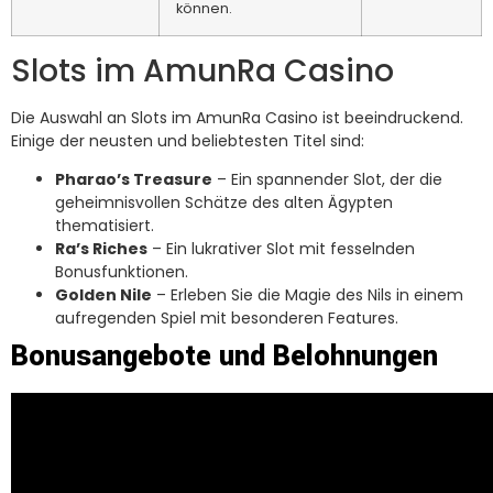
können.
Slots im AmunRa Casino
Die Auswahl an Slots im AmunRa Casino ist beeindruckend.
Einige der neusten und beliebtesten Titel sind:
Pharao’s Treasure
– Ein spannender Slot, der die
geheimnisvollen Schätze des alten Ägypten
thematisiert.
Ra’s Riches
– Ein lukrativer Slot mit fesselnden
Bonusfunktionen.
Golden Nile
– Erleben Sie die Magie des Nils in einem
aufregenden Spiel mit besonderen Features.
Bonusangebote und Belohnungen