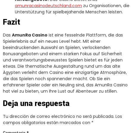
amunracasinodeutschland.com
zu Organisationen, die
Unterstützung für spielbejahende Menschen leisten.
Fazit
Das
AmunRa Casino
ist eine fesselnde Plattform, die das
Spielerlebnis auf ein neues Level hebt. Mit einer
beeindruckenden Auswahl an Spielen, verlockenden
Bonusangeboten und einem starken Fokus auf Sicherheit
und verantwortungsbewusstes Spielen bietet es für jeden
etwas. Die thematische Ausgestaltung rund um das alte
Ägypten verleiht dem Casino eine einzigartige Atmosphäre,
die das Spielen noch spannender macht. Ob Sie ein
erfahrener Spieler oder ein Neuling sind, das AmunRa Casino
hat viel zu bieten, um Ihre Lust auf Abenteuer zu stillen.
Deja una respuesta
Tu dirección de correo electrónico no será publicada.
Los
campos obligatorios están marcados con
*