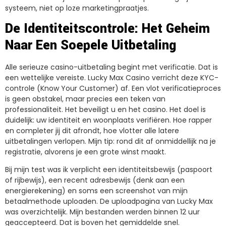
systeem, niet op loze marketingpraatjes.
De Identiteitscontrole: Het Geheim
Naar Een Soepele Uitbetaling
Alle serieuze casino-uitbetaling begint met verificatie. Dat is
een wettelijke vereiste. Lucky Max Casino verricht deze KYC-
controle (Know Your Customer) af. Een vlot verificatieproces
is geen obstakel, maar precies een teken van
professionaliteit. Het beveiligt u en het casino. Het doel is
duidelijk: uw identiteit en woonplaats verifiëren. Hoe rapper
en completer jij dit afrondt, hoe vlotter alle latere
uitbetalingen verlopen. Mijn tip: rond dit af onmiddellijk na je
registratie, alvorens je een grote winst maakt.
Bij mijn test was ik verplicht een identiteitsbewijs (paspoort
of rijbewijs), een recent adresbewijs (denk aan een
energierekening) en soms een screenshot van mijn
betaalmethode uploaden. De uploadpagina van Lucky Max
was overzichtelijk. Mijn bestanden werden binnen 12 uur
geaccepteerd. Dat is boven het gemiddelde snel.