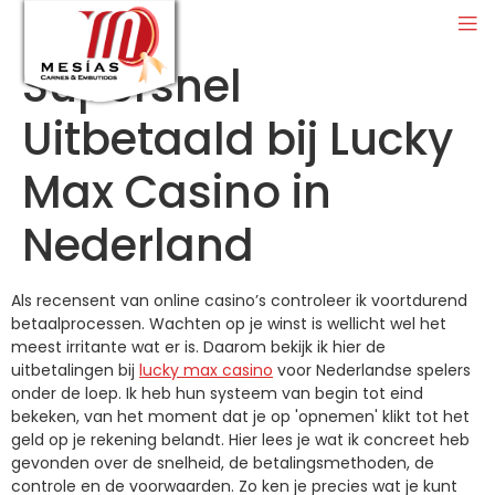
Supersnel
Uitbetaald bij Lucky
Max Casino in
Nederland
Als recensent van online casino’s controleer ik voortdurend
betaalprocessen. Wachten op je winst is wellicht wel het
meest irritante wat er is. Daarom bekijk ik hier de
uitbetalingen bij
lucky max casino
voor Nederlandse spelers
onder de loep. Ik heb hun systeem van begin tot eind
bekeken, van het moment dat je op 'opnemen' klikt tot het
geld op je rekening belandt. Hier lees je wat ik concreet heb
gevonden over de snelheid, de betalingsmethoden, de
controle en de voorwaarden. Zo ken je precies wat je kunt