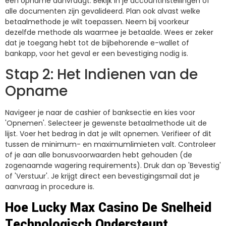
een opname aanvraagt. Bekijk in je accountinstellingen of
alle documenten zijn gevalideerd. Plan ook alvast welke
betaalmethode je wilt toepassen. Neem bij voorkeur
dezelfde methode als waarmee je betaalde. Wees er zeker
dat je toegang hebt tot de bijbehorende e-wallet of
bankapp, voor het geval er een bevestiging nodig is.
Stap 2: Het Indienen van de
Opname
Navigeer je naar de cashier of banksectie en kies voor
'Opnemen'. Selecteer je gewenste betaalmethode uit de
lijst. Voer het bedrag in dat je wilt opnemen. Verifieer of dit
tussen de minimum- en maximumlimieten valt. Controleer
of je aan alle bonusvoorwaarden hebt gehouden (de
zogenaamde wagering requirements). Druk dan op 'Bevestig'
of 'Verstuur'. Je krijgt direct een bevestigingsmail dat je
aanvraag in procedure is.
Hoe Lucky Max Casino De Snelheid
Technologisch Ondersteunt