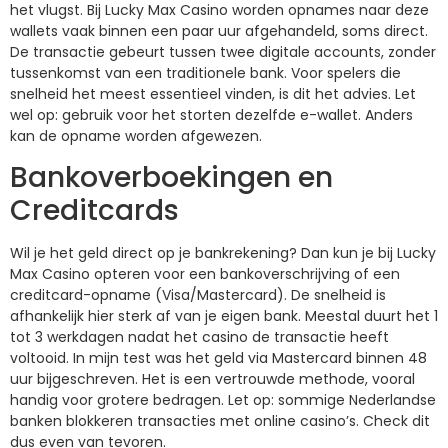
het vlugst. Bij Lucky Max Casino worden opnames naar deze
wallets vaak binnen een paar uur afgehandeld, soms direct.
De transactie gebeurt tussen twee digitale accounts, zonder
tussenkomst van een traditionele bank. Voor spelers die
snelheid het meest essentieel vinden, is dit het advies. Let
wel op: gebruik voor het storten dezelfde e-wallet. Anders
kan de opname worden afgewezen.
Bankoverboekingen en
Creditcards
Wil je het geld direct op je bankrekening? Dan kun je bij Lucky
Max Casino opteren voor een bankoverschrijving of een
creditcard-opname (Visa/Mastercard). De snelheid is
afhankelijk hier sterk af van je eigen bank. Meestal duurt het 1
tot 3 werkdagen nadat het casino de transactie heeft
voltooid. In mijn test was het geld via Mastercard binnen 48
uur bijgeschreven. Het is een vertrouwde methode, vooral
handig voor grotere bedragen. Let op: sommige Nederlandse
banken blokkeren transacties met online casino’s. Check dit
dus even van tevoren.