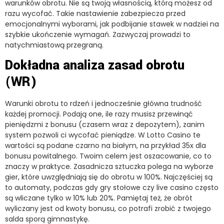
warunków obrotu. Nie są twoją własnością, którą możesz od
razu wycofać. Takie nastawienie zabezpiecza przed
emocjonalnymi wyborami, jak podbijanie stawek w nadziei na
szybkie ukończenie wymagań. Zazwyczaj prowadzi to
natychmiastową przegraną.
Dokładna analiza zasad obrotu
(WR)
Warunki obrotu to rdzeń i jednocześnie główna trudność
każdej promocji. Podają one, ile razy musisz przewinąć
pieniędzmi z bonusu (czasem wraz z depozytem), zanim
system pozwoli ci wycofać pieniądze. W Lotto Casino te
wartości są podane czarno na białym, na przykład 35x dla
bonusu powitalnego. Twoim celem jest oszacowanie, co to
znaczy w praktyce. Zasadnicza sztuczka polega na wyborze
gier, które uwzględniają się do obrotu w 100%. Najczęściej są
to automaty, podczas gdy gry stołowe czy live casino często
są wliczane tylko w 10% lub 20%. Pamiętaj też, że obrót
wyliczany jest od kwoty bonusu, co potrafi zrobić z twojego
salda sporą gimnastykę.