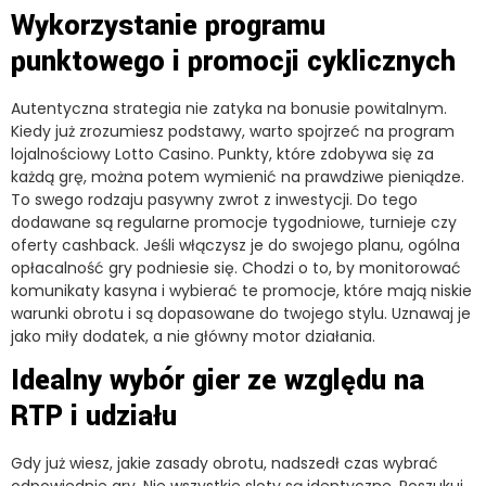
Wykorzystanie programu
punktowego i promocji cyklicznych
Autentyczna strategia nie zatyka na bonusie powitalnym.
Kiedy już zrozumiesz podstawy, warto spojrzeć na program
lojalnościowy Lotto Casino. Punkty, które zdobywa się za
każdą grę, można potem wymienić na prawdziwe pieniądze.
To swego rodzaju pasywny zwrot z inwestycji. Do tego
dodawane są regularne promocje tygodniowe, turnieje czy
oferty cashback. Jeśli włączysz je do swojego planu, ogólna
opłacalność gry podniesie się. Chodzi o to, by monitorować
komunikaty kasyna i wybierać te promocje, które mają niskie
warunki obrotu i są dopasowane do twojego stylu. Uznawaj je
jako miły dodatek, a nie główny motor działania.
Idealny wybór gier ze względu na
RTP i udziału
Gdy już wiesz, jakie zasady obrotu, nadszedł czas wybrać