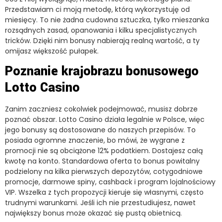
Przedstawiam ci moją metodę, którą wykorzystuję od
miesięcy. To nie żadna cudowna sztuczka, tylko mieszanka
rozsądnych zasad, opanowania i kilku specjalistycznych
tricków. Dzięki nim bonusy nabierają realną wartość, a ty
omijasz większość pułapek.
Poznanie krajobrazu bonusowego
Lotto Casino
Zanim zaczniesz cokolwiek podejmować, musisz dobrze
poznać obszar. Lotto Casino działa legalnie w Polsce, więc
jego bonusy są dostosowane do naszych przepisów. To
posiada ogromne znaczenie, bo mówi, że wygrane z
promocji nie są obciążone 12% podatkiem. Dostajesz całą
kwotę na konto. Standardowa oferta to bonus powitalny
podzielony na kilka pierwszych depozytów, cotygodniowe
promocje, darmowe spiny, cashback i program lojalnościowy
VIP. Wszelka z tych propozycji kieruje się własnymi, często
trudnymi warunkami. Jeśli ich nie przestudiujesz, nawet
największy bonus może okazać się pustą obietnicą.