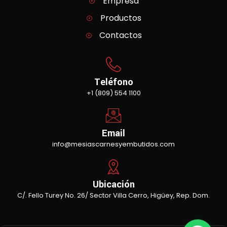
Empresa
Productos
Contactos
Teléfono
+1 (809) 554 1100
Email
info@mesiascarnesyembutidos.com
Ubicación
C/. Fello Turey No. 26/ Sector Villa Cerro, Higüey, Rep. Dom.