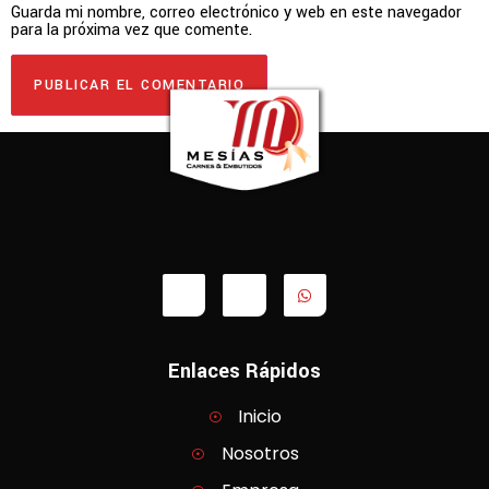
Guarda mi nombre, correo electrónico y web en este navegador
para la próxima vez que comente.
Enlaces Rápidos
Inicio
Nosotros