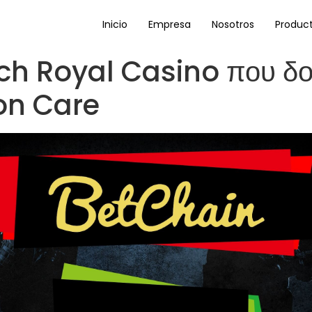
Inicio
Empresa
Nosotros
Produc
ich Royal Casino που δ
ion Care