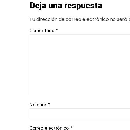
Deja una respuesta
Tu dirección de correo electrónico no será 
Comentario
*
Nombre
*
Correo electrónico
*