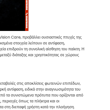
Vision Care, προβάλλει ουσιαστικές πτυχές της
ισμένα στοιχεία λείπουν σε αντίφαση,
ιχεία επιδρούν τη συνολική αίσθηση του παίκτη. Η
εταξύ διάταξης και χρηστικότητας σε χώρους
εταβολές στις αποκλίσεις φωτεινών επιπέδων,
ρκή αντίφαση, ειδικά στην αναγνωσιμότητα του
 από τα συνιστώμενα πρότυπα που ορίζονται από
, περιοχές όπως τα πλήκτρα και οι
τα στη διεπαφή χρήστη κατά την πλοήγηση.