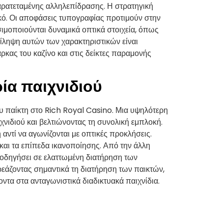
αρατεταμένης αλληλεπίδρασης. Η στρατηγική
ικό. Οι αποφάσεις τυπογραφίας προτιμούν στην
ιμοποιούνται δυναμικά οπτικά στοιχεία, όπως
τίληψη αυτών των χαρακτηριστικών είναι
ρκας του καζίνο και στις δείκτες παραμονής
ρία παιχνιδιού
του παίκτη στο Rich Royal Casino. Μια υψηλότερη
ιχνιδιού και βελτιώνοντας τη συνολική εμπλοκή.
αντί να αγωνίζονται με οπτικές προκλήσεις.
 και τα επίπεδα ικανοποίησης. Από την άλλη
 οδηγήσει σε ελαττωμένη διατήρηση των
ρεάζοντας σημαντικά τη διατήρηση των παικτών,
ντα στα ανταγωνιστικά διαδικτυακά παιχνίδια.