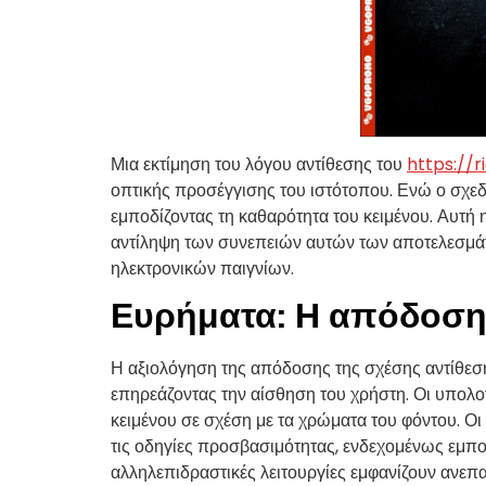
Μια εκτίμηση του λόγου αντίθεσης του
https://r
οπτικής προσέγγισης του ιστότοπου. Ενώ ο σχεδι
εμποδίζοντας τη καθαρότητα του κειμένου. Αυτή η
αντίληψη των συνεπειών αυτών των αποτελεσμάτ
ηλεκτρονικών παιγνίων.
Ευρήματα: Η απόδοση 
Η αξιολόγηση της απόδοσης της σχέσης αντίθεση
επηρεάζοντας την αίσθηση του χρήστη. Οι υπολο
κειμένου σε σχέση με τα χρώματα του φόντου. Ο
τις οδηγίες προσβασιμότητας, ενδεχομένως εμπο
αλληλεπιδραστικές λειτουργίες εμφανίζουν ανεπ