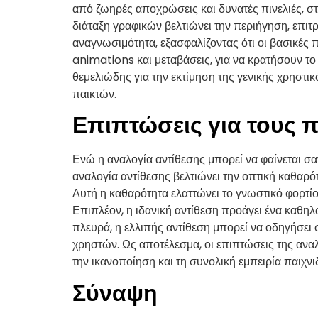
από ζωηρές αποχρώσεις και δυνατές πινελιές, 
διάταξη γραφικών βελτιώνει την περιήγηση, επι
αναγνωσιμότητα, εξασφαλίζοντας ότι οι βασικές
animations και μεταβάσεις, για να κρατήσουν τ
θεμελιώδης για την εκτίμηση της γενικής χρηστι
παικτών.
Επιπτώσεις για τους π
Ενώ η αναλογία αντίθεσης μπορεί να φαίνεται σα
αναλογία αντίθεσης βελτιώνει την οπτική καθαρότ
Αυτή η καθαρότητα ελαττώνει το γνωστικό φορτίο
Επιπλέον, η ιδανική αντίθεση προάγει ένα καθηλ
πλευρά, η ελλιπής αντίθεση μπορεί να οδηγήσει
χρηστών. Ως αποτέλεσμα, οι επιπτώσεις της αναλ
την ικανοποίηση και τη συνολική εμπειρία παιχν
Σύναψη