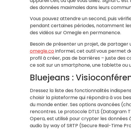
appareil cell, où que vous alliez. Signal C’e
des données maximales dans leurs communica
Vous pouvez attendre un second, puis vérifie
pendant certaines périodes, notamment les v
des vidéos sur Omegle en permanence.
Besoin de présenter un projet, de partager 
omegle.co
informel, cet outil vous permet de
profil à créer, pas de barrières – juste de
ce soit sur un smartphone, une tablette ou 
Bluejeans : Visioconfére
Dressez la liste des fonctionnalités indispe
choisir la plateforme qui répondra à vos bes
du monde entier. Ses options avancées (chat 
rencontres. Le protocole DTLS (Datagram Tra
Opera, est utilisé pour crypter les données 
audio by way of SRTP (Secure Real-Time Pro