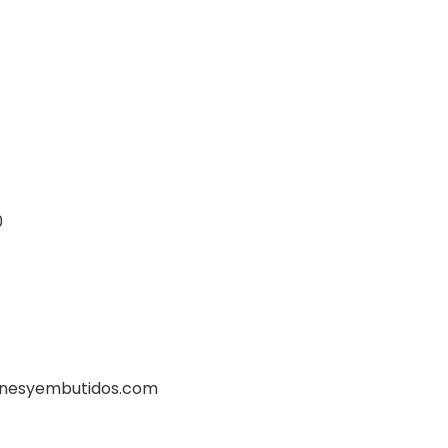
0
rnesyembutidos.com