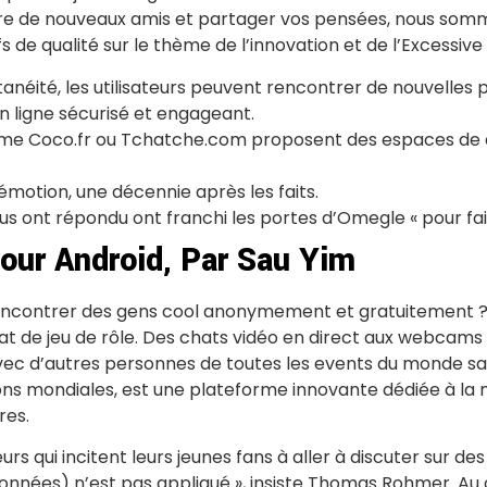
ire de nouveaux amis et partager vos pensées, nous somme
s de qualité sur le thème de l’innovation et de l’Excessive
ntanéité, les utilisateurs peuvent rencontrer de nouvelle
 ligne sécurisé et engageant.
me Coco.fr ou Tchatche.com proposent des espaces de di
motion, une décennie après les faits.
ous ont répondu ont franchi les portes d’Omegle « pour fa
Pour Android, Par Sau Yim
rencontrer des gens cool anonymement et gratuitement 
hat de jeu de rôle. Des chats vidéo en direct aux webcams
c d’autres personnes de toutes les events du monde san
ns mondiales, est une plateforme innovante dédiée à la mi
res.
eurs qui incitent leurs jeunes fans à aller à discuter su
onnées) n’est pas appliqué », insiste Thomas Rohmer. Au 