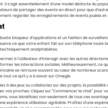
nt. Il s’agit essentiellement d’une model distincte du popu
isateurs de partager des events en direct pour que d’aut
lement regarder les enregistrements de events jouées et d
at
uste bloqueur d’applications et un fashion de surveillance
 suivre ce que votre enfant fait sur son téléphone toute la
n techniquement analphabètes.
 permet à l’utilisateur d’interagir avec les autres direc
sformer les interactions sociales. Malheureusement, ce qu
éricaine se retrouve souvent au cœur de nombreux scand
 tout ce qu’il y a à savoir sur Omegle.
ouiez à des jeux ou collaboriez sur des projets, la possib
avec vos proches. Cliquez sur "Commencer le chat" pour
ams, vous bénéficiez non seulement de tous ces avantages
 expérience utilisateur agréable. Profitez d’une expéri