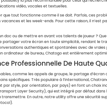
st l’possibility la plus recommandée pour ceux qui recherc
tions vidéo, vocales et textuelles.
r que tout fonctionne comme il se doit. Parfois, ces prob
acances et les week-ends. Pour cette raison, il n’est p
un doc ou de mettre en avant vos talents de joueur ? Que
 partager votre écran en toute simplicité, rendant le trava
s conversations authentiques et spontanées avec de vraies
un ordinateur de bureau, Chatogo est entièrement optimis
nce Professionnelle De Haute Qua
nsables, comme les appels de groupe, le partage d’écran o
oins spécifiques. Très populaire à l’international, Chatr
par style, par orientation, par pays) en font un choix in
nsport Layer Security), qui est intégré par défaut dans l
à transmettre. En outre, notre utility offre une sécurité
tocol).