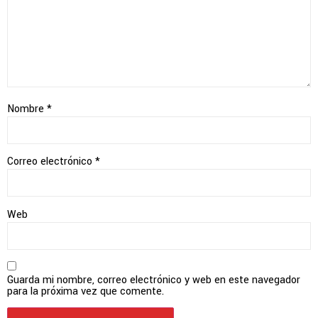
Nombre
*
Correo electrónico
*
Web
Guarda mi nombre, correo electrónico y web en este navegador
para la próxima vez que comente.