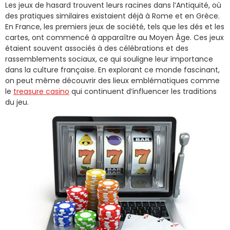
Les jeux de hasard trouvent leurs racines dans l’Antiquité, où
des pratiques similaires existaient déjà à Rome et en Grèce.
En France, les premiers jeux de société, tels que les dés et les
cartes, ont commencé à apparaître au Moyen Âge. Ces jeux
étaient souvent associés à des célébrations et des
rassemblements sociaux, ce qui souligne leur importance
dans la culture française. En explorant ce monde fascinant,
on peut même découvrir des lieux emblématiques comme
le
treasure casino
qui continuent d’influencer les traditions
du jeu.