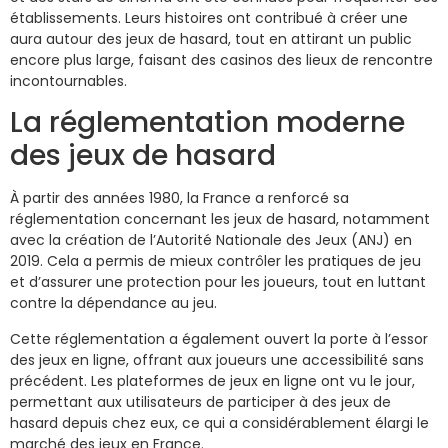
établissements. Leurs histoires ont contribué à créer une
aura autour des jeux de hasard, tout en attirant un public
encore plus large, faisant des casinos des lieux de rencontre
incontournables.
La réglementation moderne
des jeux de hasard
À partir des années 1980, la France a renforcé sa
réglementation concernant les jeux de hasard, notamment
avec la création de l’Autorité Nationale des Jeux (ANJ) en
2019. Cela a permis de mieux contrôler les pratiques de jeu
et d’assurer une protection pour les joueurs, tout en luttant
contre la dépendance au jeu.
Cette réglementation a également ouvert la porte à l’essor
des jeux en ligne, offrant aux joueurs une accessibilité sans
précédent. Les plateformes de jeux en ligne ont vu le jour,
permettant aux utilisateurs de participer à des jeux de
hasard depuis chez eux, ce qui a considérablement élargi le
marché des jeux en France.