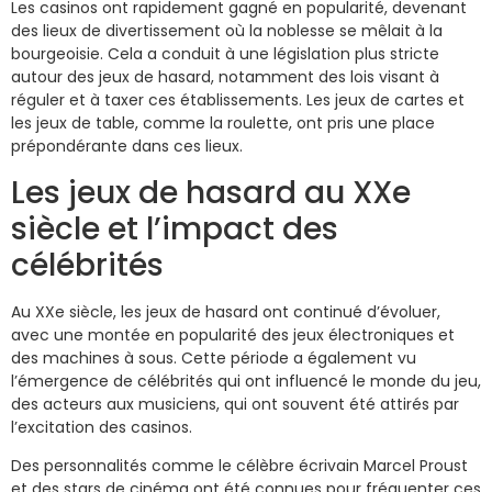
Les casinos ont rapidement gagné en popularité, devenant
des lieux de divertissement où la noblesse se mêlait à la
bourgeoisie. Cela a conduit à une législation plus stricte
autour des jeux de hasard, notamment des lois visant à
réguler et à taxer ces établissements. Les jeux de cartes et
les jeux de table, comme la roulette, ont pris une place
prépondérante dans ces lieux.
Les jeux de hasard au XXe
siècle et l’impact des
célébrités
Au XXe siècle, les jeux de hasard ont continué d’évoluer,
avec une montée en popularité des jeux électroniques et
des machines à sous. Cette période a également vu
l’émergence de célébrités qui ont influencé le monde du jeu,
des acteurs aux musiciens, qui ont souvent été attirés par
l’excitation des casinos.
Des personnalités comme le célèbre écrivain Marcel Proust
et des stars de cinéma ont été connues pour fréquenter ces