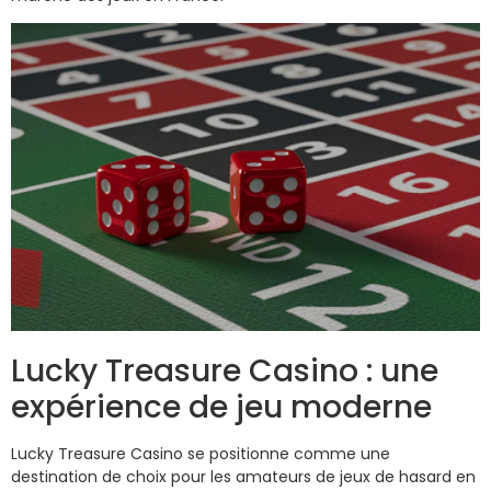
Lucky Treasure Casino : une
expérience de jeu moderne
Lucky Treasure Casino se positionne comme une
destination de choix pour les amateurs de jeux de hasard en