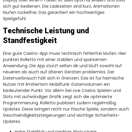
Display oder einem Tablet ist alles optimal skaliert und lässt
sich gut bedienen. Die Ladezeiten sind kurz, Animationen
laufen ruckelfrei. Das garantiert ein hochwertiges
Spielgefühl.
Technische Leistung und
Standfestigkeit
Eine gute Casino-App muss technisch fehlerfrei laufen. Hier
punktet Rolletto mit einer stabilen und sparsamen
Anwendung. Die App stürzt selten ab und läuft sowohl auf
neueren als auch auf älteren Geräten problemlos. Der
Datenverbrauch hält sich in Grenzen. Das ist für heimische
Nutzer mit limitiertem Mobilfunk-Datenvolumen ein
bedeutender Punkt. Vor allem bei Live Casino Spielen und
Slots mit aufwändiger Grafik zeigt sich die optimierte
Programmierung. Rolletto publiziert zudem regelmäßig
Updates. Diese bringen nicht nur frische Spiele, sondern auch
Geschwindigkeitssteigerungen und wichtige Sicherheits-
Updates.
Hohe Stabilität und niedrige Absturzrate