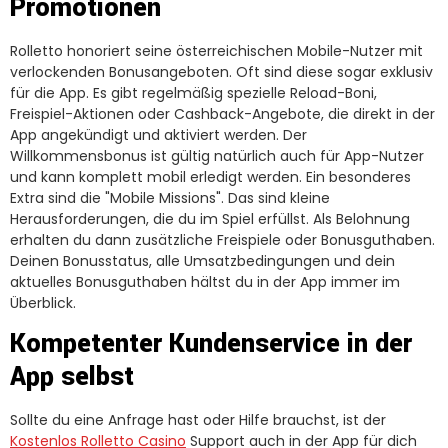
Promotionen
Rolletto honoriert seine österreichischen Mobile-Nutzer mit
verlockenden Bonusangeboten. Oft sind diese sogar exklusiv
für die App. Es gibt regelmäßig spezielle Reload-Boni,
Freispiel-Aktionen oder Cashback-Angebote, die direkt in der
App angekündigt und aktiviert werden. Der
Willkommensbonus ist gültig natürlich auch für App-Nutzer
und kann komplett mobil erledigt werden. Ein besonderes
Extra sind die "Mobile Missions". Das sind kleine
Herausforderungen, die du im Spiel erfüllst. Als Belohnung
erhalten du dann zusätzliche Freispiele oder Bonusguthaben.
Deinen Bonusstatus, alle Umsatzbedingungen und dein
aktuelles Bonusguthaben hältst du in der App immer im
Überblick.
Kompetenter Kundenservice in der
App selbst
Sollte du eine Anfrage hast oder Hilfe brauchst, ist der
Kostenlos Rolletto Casino
Support auch in der App für dich