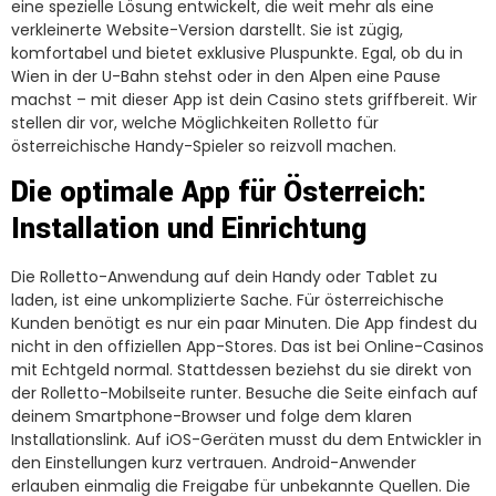
eine spezielle Lösung entwickelt, die weit mehr als eine
verkleinerte Website-Version darstellt. Sie ist zügig,
komfortabel und bietet exklusive Pluspunkte. Egal, ob du in
Wien in der U-Bahn stehst oder in den Alpen eine Pause
machst – mit dieser App ist dein Casino stets griffbereit. Wir
stellen dir vor, welche Möglichkeiten Rolletto für
österreichische Handy-Spieler so reizvoll machen.
Die optimale App für Österreich:
Installation und Einrichtung
Die Rolletto-Anwendung auf dein Handy oder Tablet zu
laden, ist eine unkomplizierte Sache. Für österreichische
Kunden benötigt es nur ein paar Minuten. Die App findest du
nicht in den offiziellen App-Stores. Das ist bei Online-Casinos
mit Echtgeld normal. Stattdessen beziehst du sie direkt von
der Rolletto-Mobilseite runter. Besuche die Seite einfach auf
deinem Smartphone-Browser und folge dem klaren
Installationslink. Auf iOS-Geräten musst du dem Entwickler in
den Einstellungen kurz vertrauen. Android-Anwender
erlauben einmalig die Freigabe für unbekannte Quellen. Die