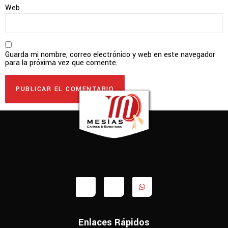
Web
Guarda mi nombre, correo electrónico y web en este navegador
para la próxima vez que comente.
Enlaces Rápidos