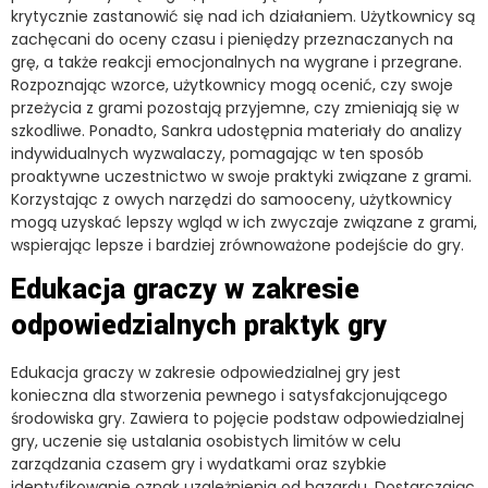
krytycznie zastanowić się nad ich działaniem. Użytkownicy są
zachęcani do oceny czasu i pieniędzy przeznaczanych na
grę, a także reakcji emocjonalnych na wygrane i przegrane.
Rozpoznając wzorce, użytkownicy mogą ocenić, czy swoje
przeżycia z grami pozostają przyjemne, czy zmieniają się w
szkodliwe. Ponadto, Sankra udostępnia materiały do analizy
indywidualnych wyzwalaczy, pomagając w ten sposób
proaktywne uczestnictwo w swoje praktyki związane z grami.
Korzystając z owych narzędzi do samooceny, użytkownicy
mogą uzyskać lepszy wgląd w ich zwyczaje związane z grami,
wspierając lepsze i bardziej zrównoważone podejście do gry.
Edukacja graczy w zakresie
odpowiedzialnych praktyk gry
Edukacja graczy w zakresie odpowiedzialnej gry jest
konieczna dla stworzenia pewnego i satysfakcjonującego
środowiska gry. Zawiera to pojęcie podstaw odpowiedzialnej
gry, uczenie się ustalania osobistych limitów w celu
zarządzania czasem gry i wydatkami oraz szybkie
identyfikowanie oznak uzależnienia od hazardu. Dostarczając