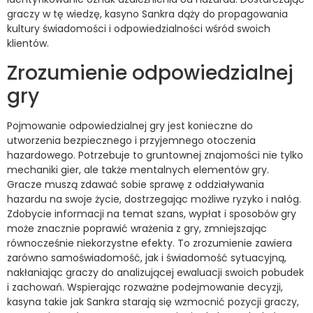
graczy w tę wiedzę, kasyno Sankra dąży do propagowania
kultury świadomości i odpowiedzialności wśród swoich
klientów.
Zrozumienie odpowiedzialnej
gry
Pojmowanie odpowiedzialnej gry jest konieczne do
utworzenia bezpiecznego i przyjemnego otoczenia
hazardowego. Potrzebuje to gruntownej znajomości nie tylko
mechaniki gier, ale także mentalnych elementów gry.
Gracze muszą zdawać sobie sprawę z oddziaływania
hazardu na swoje życie, dostrzegając możliwe ryzyko i nałóg.
Zdobycie informacji na temat szans, wypłat i sposobów gry
może znacznie poprawić wrażenia z gry, zmniejszając
równocześnie niekorzystne efekty. To zrozumienie zawiera
zarówno samoświadomość, jak i świadomość sytuacyjną,
nakłaniając graczy do analizującej ewaluacji swoich pobudek
i zachowań. Wspierając rozważne podejmowanie decyzji,
kasyna takie jak Sankra starają się wzmocnić pozycji graczy,