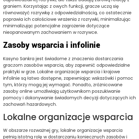
graniem. Korzystając z owych funkcji, gracze uczą się
równoważyć rozrywkę z odpowiedzialnością, co ostatecznie
poprawia ich całościowe wrażenia z rozrywki, minimalizując
minimalizując potencjalne zagrożenie dotyczące
nieopanowanym zachowaniem w rozrywce.
Zasoby wsparcia i infolinie
Kasyno Sankra jest świadome z znaczenia dostarczania
graczom zasobów wsparcia, aby zapewnić odpowiedzialne
praktyki w grze. Lokalne organizacje wsparcia i krajowe
infolinie są łatwo dostępne, zapewniając wskazówki i pomoc
tym, którzy mogą jej wymagać. Ponadto, zróżnicowane
zasoby online umożliwiają użytkownikom poszukiwanie
pomocy i dokonywanie świadomych decyzji dotyczących ich
zachowań hazardowych.
Lokalne organizacje wsparcia
W obszarze rozważnej gry, lokalne organizacje wsparcia
pełnią istotną rolę w dostarczaniu koniecznych zasobów i