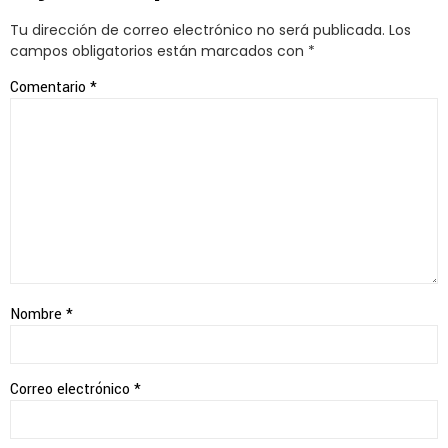
Tu dirección de correo electrónico no será publicada.
Los
campos obligatorios están marcados con
*
Comentario
*
Nombre
*
Correo electrónico
*