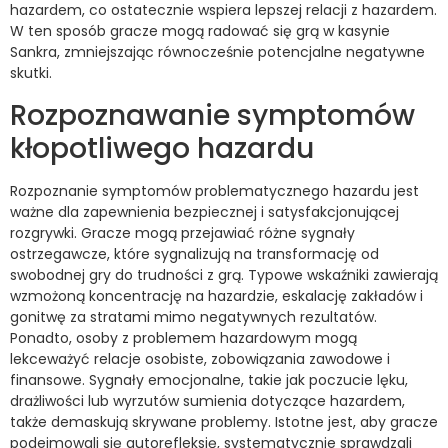
hazardem, co ostatecznie wspiera lepszej relacji z hazardem.
W ten sposób gracze mogą radować się grą w kasynie
Sankra, zmniejszając równocześnie potencjalne negatywne
skutki.
Rozpoznawanie symptomów
kłopotliwego hazardu
Rozpoznanie symptomów problematycznego hazardu jest
ważne dla zapewnienia bezpiecznej i satysfakcjonującej
rozgrywki. Gracze mogą przejawiać różne sygnały
ostrzegawcze, które sygnalizują na transformację od
swobodnej gry do trudności z grą. Typowe wskaźniki zawierają
wzmożoną koncentrację na hazardzie, eskalację zakładów i
gonitwę za stratami mimo negatywnych rezultatów.
Ponadto, osoby z problemem hazardowym mogą
lekceważyć relacje osobiste, zobowiązania zawodowe i
finansowe. Sygnały emocjonalne, takie jak poczucie lęku,
drażliwości lub wyrzutów sumienia dotyczące hazardem,
także demaskują skrywane problemy. Istotne jest, aby gracze
podejmowali się autorefleksję, systematycznie sprawdzali