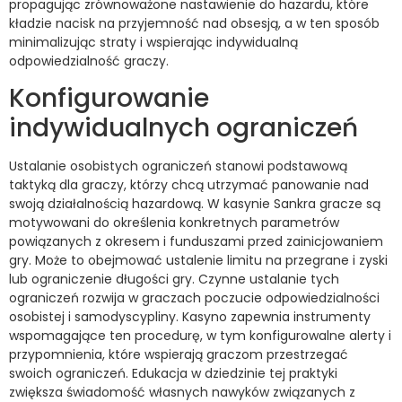
propagując zrównoważone nastawienie do hazardu, które
kładzie nacisk na przyjemność nad obsesją, a w ten sposób
minimalizując straty i wspierając indywidualną
odpowiedzialność graczy.
Konfigurowanie
indywidualnych ograniczeń
Ustalanie osobistych ograniczeń stanowi podstawową
taktyką dla graczy, którzy chcą utrzymać panowanie nad
swoją działalnością hazardową. W kasynie Sankra gracze są
motywowani do określenia konkretnych parametrów
powiązanych z okresem i funduszami przed zainicjowaniem
gry. Może to obejmować ustalenie limitu na przegrane i zyski
lub ograniczenie długości gry. Czynne ustalanie tych
ograniczeń rozwija w graczach poczucie odpowiedzialności
osobistej i samodyscypliny. Kasyno zapewnia instrumenty
wspomagające ten procedurę, w tym konfigurowalne alerty i
przypomnienia, które wspierają graczom przestrzegać
swoich ograniczeń. Edukacja w dziedzinie tej praktyki
zwiększa świadomość własnych nawyków związanych z