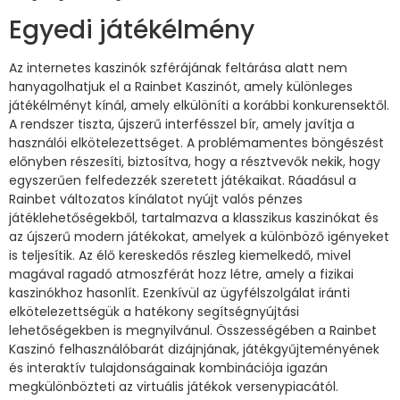
Egyedi játékélmény
Az internetes kaszinók szférájának feltárása alatt nem
hanyagolhatjuk el a Rainbet Kaszinót, amely különleges
játékélményt kínál, amely elkülöníti a korábbi konkurensektől.
A rendszer tiszta, újszerű interfésszel bír, amely javítja a
használói elkötelezettséget. A problémamentes böngészést
előnyben részesíti, biztosítva, hogy a résztvevők nekik, hogy
egyszerűen felfedezzék szeretett játékaikat. Ráadásul a
Rainbet változatos kínálatot nyújt valós pénzes
játéklehetőségekből, tartalmazva a klasszikus kaszinókat és
az újszerű modern játékokat, amelyek a különböző igényeket
is teljesítik. Az élő kereskedős részleg kiemelkedő, mivel
magával ragadó atmoszférát hozz létre, amely a fizikai
kaszinókhoz hasonlít. Ezenkívül az ügyfélszolgálat iránti
elkötelezettségük a hatékony segítségnyújtási
lehetőségekben is megnyilvánul. Összességében a Rainbet
Kaszinó felhasználóbarát dizájnjának, játékgyűjteményének
és interaktív tulajdonságainak kombinációja igazán
megkülönbözteti az virtuális játékok versenypiacától.