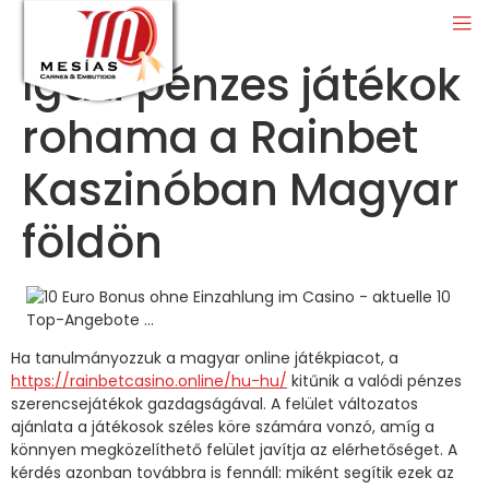
Igazi pénzes játékok
rohama a Rainbet
Kaszinóban Magyar
földön
Ha tanulmányozzuk a magyar online játékpiacot, a
https://rainbetcasino.online/hu-hu/
kitűnik a valódi pénzes
szerencsejátékok gazdagságával. A felület változatos
ajánlata a játékosok széles köre számára vonzó, amíg a
könnyen megközelíthető felület javítja az elérhetőséget. A
kérdés azonban továbbra is fennáll: miként segítik ezek az