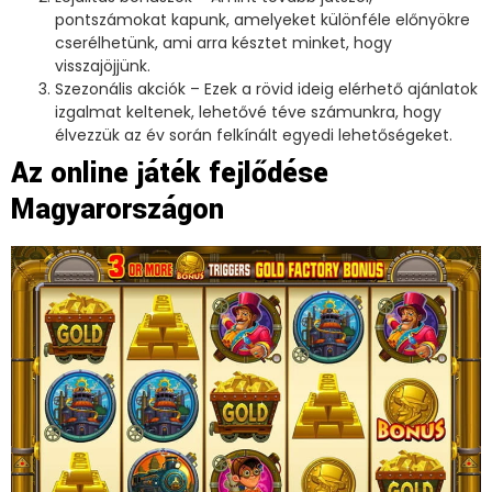
pontszámokat kapunk, amelyeket különféle előnyökre
cserélhetünk, ami arra késztet minket, hogy
visszajöjjünk.
Szezonális akciók – Ezek a rövid ideig elérhető ajánlatok
izgalmat keltenek, lehetővé téve számunkra, hogy
élvezzük az év során felkínált egyedi lehetőségeket.
Az online játék fejlődése
Magyarországon