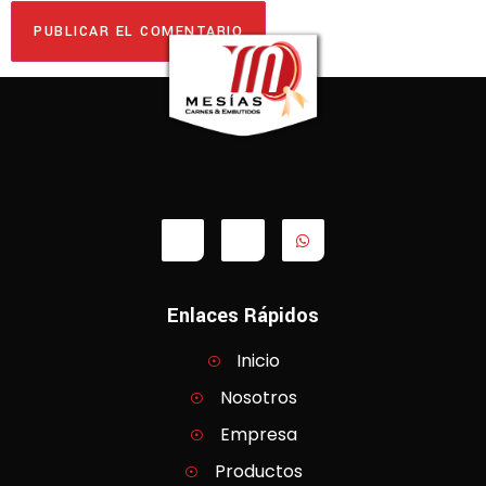
Enlaces Rápidos
Inicio
Nosotros
Empresa
Productos