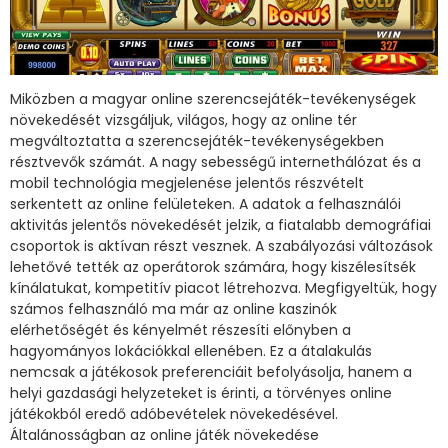
Miközben a magyar online szerencsejáték-tevékenységek
növekedését vizsgáljuk, világos, hogy az online tér
megváltoztatta a szerencsejáték-tevékenységekben
résztvevők számát. A nagy sebességű internethálózat és a
mobil technológia megjelenése jelentős részvételt
serkentett az online felületeken. A adatok a felhasználói
aktivitás jelentős növekedését jelzik, a fiatalabb demográfiai
csoportok is aktívan részt vesznek. A szabályozási változások
lehetővé tették az operátorok számára, hogy kiszélesítsék
kínálatukat, kompetitív piacot létrehozva. Megfigyeltük, hogy
számos felhasználó ma már az online kaszinók
elérhetőségét és kényelmét részesíti előnyben a
hagyományos lokációkkal ellenében. Ez a átalakulás
nemcsak a játékosok preferenciáit befolyásolja, hanem a
helyi gazdasági helyzeteket is érinti, a törvényes online
játékokból eredő adóbevételek növekedésével.
Általánosságban az online játék növekedése