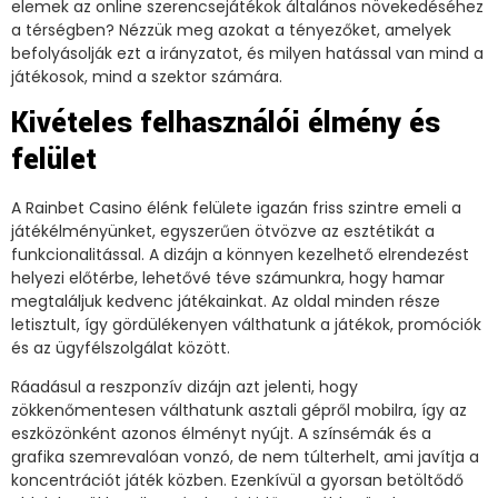
elemek az online szerencsejátékok általános növekedéséhez
a térségben? Nézzük meg azokat a tényezőket, amelyek
befolyásolják ezt a irányzatot, és milyen hatással van mind a
játékosok, mind a szektor számára.
Kivételes felhasználói élmény és
felület
A Rainbet Casino élénk felülete igazán friss szintre emeli a
játékélményünket, egyszerűen ötvözve az esztétikát a
funkcionalitással. A dizájn a könnyen kezelhető elrendezést
helyezi előtérbe, lehetővé téve számunkra, hogy hamar
megtaláljuk kedvenc játékainkat. Az oldal minden része
letisztult, így gördülékenyen válthatunk a játékok, promóciók
és az ügyfélszolgálat között.
Ráadásul a reszponzív dizájn azt jelenti, hogy
zökkenőmentesen válthatunk asztali gépről mobilra, így az
eszközönként azonos élményt nyújt. A színsémák és a
grafika szemrevalóan vonzó, de nem túlterhelt, ami javítja a
koncentrációt játék közben. Ezenkívül a gyorsan betöltődő