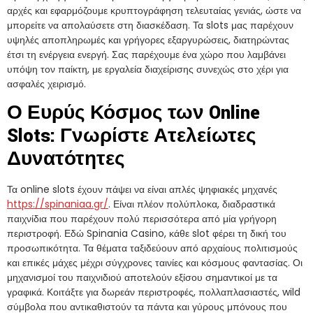
αρχές και εφαρμόζουμε κρυπτογράφηση τελευταίας γενιάς, ώστε να
μπορείτε να απολαύσετε στη διασκέδαση. Τα slots μας παρέχουν
υψηλές αποπληρωμές και γρήγορες εξαργυρώσεις, διατηρώντας
έτσι τη ενέργεια ενεργή. Σας παρέχουμε ένα χώρο που λαμβάνει
υπόψη τον παίκτη, με εργαλεία διαχείρισης συνεχώς στο χέρι για
ασφαλές χειρισμό.
Ο Ευρύς Κόσμος των Online
Slots: Γνωρίστε Ατελείωτες
Δυνατότητες
Τα online slots έχουν πάψει να είναι απλές ψηφιακές μηχανές
https://spinaniaa.gr/
. Είναι πλέον πολύπλοκα, διαδραστικά
παιχνίδια που παρέχουν πολύ περισσότερα από μία γρήγορη
περιστροφή. Εδώ Spinania Casino, κάθε slot φέρει τη δική του
προσωπικότητα. Τα θέματα ταξιδεύουν από αρχαίους πολιτισμούς
και επικές μάχες μέχρι σύγχρονες ταινίες και κόσμους φαντασίας. Οι
μηχανισμοί του παιχνιδιού αποτελούν εξίσου σημαντικοί με τα
γραφικά. Κοιτάξτε για δωρεάν περιστροφές, πολλαπλασιαστές, wild
σύμβολα που αντικαθιστούν τα πάντα και γύρους μπόνους που