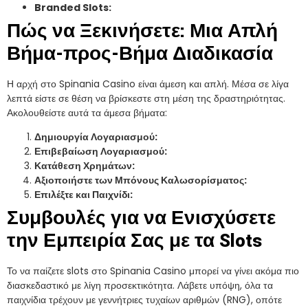
Branded Slots:
Πώς να Ξεκινήσετε: Μια Απλή
Βήμα-προς-Βήμα Διαδικασία
Η αρχή στο Spinania Casino είναι άμεση και απλή. Μέσα σε λίγα
λεπτά είστε σε θέση να βρίσκεστε στη μέση της δραστηριότητας.
Ακολουθείστε αυτά τα άμεσα βήματα:
Δημιουργία Λογαριασμού:
Επιβεβαίωση Λογαριασμού:
Κατάθεση Χρημάτων:
Αξιοποιήστε των Μπόνους Καλωσορίσματος:
Επιλέξτε και Παιχνίδι:
Συμβουλές για να Ενισχύσετε
την Εμπειρία Σας με τα Slots
Το να παίζετε slots στο Spinania Casino μπορεί να γίνει ακόμα πιο
διασκεδαστικό με λίγη προσεκτικότητα. Λάβετε υπόψη, όλα τα
παιχνίδια τρέχουν με γεννήτριες τυχαίων αριθμών (RNG), οπότε