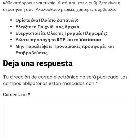
κάθε απόρροια είναι τυχαίο. Αυτό που εσείς ρυθμίζετε είναι η
στρατηγική σας. Ακολουθούν μερικές χρήσιμες συμβουλές:
Ορίστε ένα Πλαίσιο δαπανών:
Ελέγξτε το Παιχνίδι σας Αρχικά:
Ενεργοποιείτε Όλες τις Γραμμές Πληρωμής:
Δώστε προσοχή το RTP και το Variance:
Μην Παραλείψετε Προνομιακές προσφορές και
Επιβραβεύσεις:
Deja una respuesta
Tu dirección de correo electrónico no será publicada.
Los
campos obligatorios están marcados con
*
Comentario
*