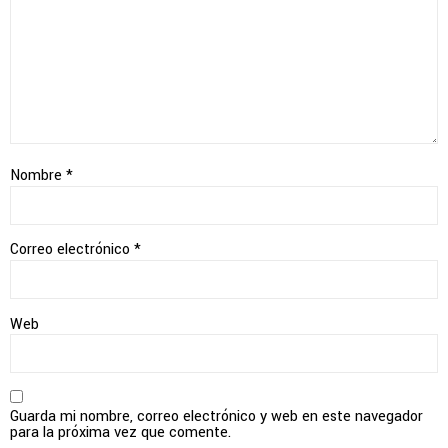
Nombre
*
Correo electrónico
*
Web
Guarda mi nombre, correo electrónico y web en este navegador
para la próxima vez que comente.