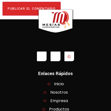
Enlaces Rápidos
Inicio
Nosotros
Empresa
Productos