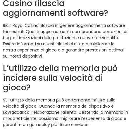
Casino rilascia
aggiornamenti software?
Rich Royal Casino rilascia in genere aggiornamenti software
trimestrali. Questi aggiornamenti comprendono correzioni di
bug, ottimizzazioni delle prestazioni e nuove funzionalità.
Essere informati su questi rilasci ci aiuta a migliorare la
nostra esperienza di gioco e a garantire prestazioni ottimali
sui nostri dispositivi.
L’utilizzo della memoria può
incidere sulla velocità di
gioco?
Sì, l’utilizzo della memoria può certamente influire sulla
velocità di gioco. Quando la memoria del dispositivo è
sovraccarica, l’elaborazione rallenta. Gestendo la memoria in
modo efficiente, possiamo migliorare l’esperienza di gioco e
garantire un gameplay più fluido e veloce.