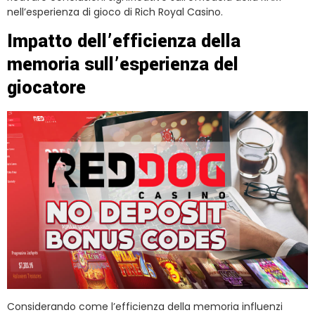
nell’esperienza di gioco di Rich Royal Casino.
Impatto dell’efficienza della
memoria sull’esperienza del
giocatore
Considerando come l’efficienza della memoria influenzi