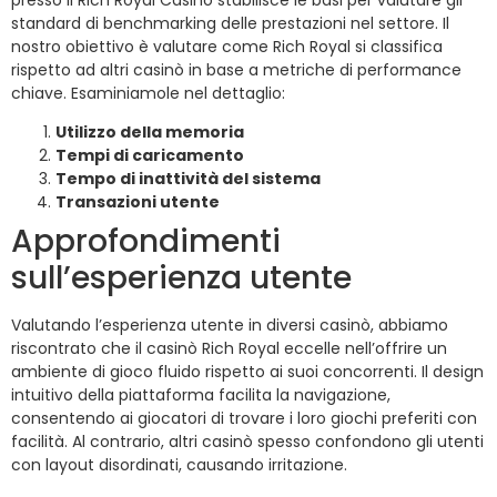
standard di benchmarking delle prestazioni nel settore. Il
nostro obiettivo è valutare come Rich Royal si classifica
rispetto ad altri casinò in base a metriche di performance
chiave. Esaminiamole nel dettaglio:
Utilizzo della memoria
Tempi di caricamento
Tempo di inattività del sistema
Transazioni utente
Approfondimenti
sull’esperienza utente
Valutando l’esperienza utente in diversi casinò, abbiamo
riscontrato che il casinò Rich Royal eccelle nell’offrire un
ambiente di gioco fluido rispetto ai suoi concorrenti. Il design
intuitivo della piattaforma facilita la navigazione,
consentendo ai giocatori di trovare i loro giochi preferiti con
facilità. Al contrario, altri casinò spesso confondono gli utenti
con layout disordinati, causando irritazione.