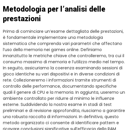
Metodologia per l’analisi delle
prestazioni
Prima di cominciare un’esame dettagliata delle prestazioni,
è fondamentale implementare una metodologia
sistematica che comprenda vari parametri che affectano
l’uso della memoria nei games online. Definiamo
innanzitutto le metriche chiave che controlleremo, tra cui il
consumo massimo di memoria e l’utilizzo medio nel tempo.
In seguito, assicuriamo la coerenza esaminando sessioni di
gioco identiche su vari dispositivi e in diverse condizioni di
rete. Collezioneremo i informazioni tramite strumenti di
controllo delle performance, documentando specifiche
quali il genere di CPU e la memoria. In aggiunta, useremo un
ambiente controllato per ridurre al minimo le influenze
esterne. Suddividendo la nostra esame in stadi di test
preliminari e di revisione approfondita, riusciamo a garantire
una robusta raccolta di informazioni. In definitiva, questo
metodo organizzato ci consente di identificare pattern e
ricavare conclusioni significative sull’efficacia della RAM