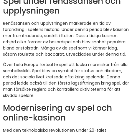
Spel under renässansen och
upplysningen
Renässansen och upplysningen markerade en tid av
förändring i spelens historia. Under denna period blev kasinon
mer framträdande, särskilt i Italien. Dessa tidiga kasinon
erbjöd olika former av hasardspel och blev snabbt populära
bland aristokratin. Många av de spel som vi känner idag,
såsom roulette och baccarat, utvecklades under denna tid.
Över hela Europa fortsatte spel att locka människor från alla
samhällsskikt. Spel blev en symbol för status och rikedom,
och det sociala livet kretsade ofta kring spelande. Denna
period ledde också till den första lagstiftningen kring spel, där
man försökte reglera och kontrollera aktiviteterna för att
skydda spelare.
Modernisering av spel och
online-kasinon
Med den teknologiska revolutionen under 20-talet