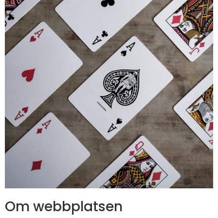
Om webbplatsen