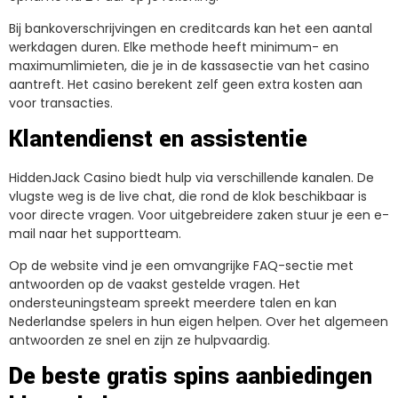
Bij bankoverschrijvingen en creditcards kan het een aantal
werkdagen duren. Elke methode heeft minimum- en
maximumlimieten, die je in de kassasectie van het casino
aantreft. Het casino berekent zelf geen extra kosten aan
voor transacties.
Klantendienst en assistentie
HiddenJack Casino biedt hulp via verschillende kanalen. De
vlugste weg is de live chat, die rond de klok beschikbaar is
voor directe vragen. Voor uitgebreidere zaken stuur je een e-
mail naar het supportteam.
Op de website vind je een omvangrijke FAQ-sectie met
antwoorden op de vaakst gestelde vragen. Het
ondersteuningsteam spreekt meerdere talen en kan
Nederlandse spelers in hun eigen helpen. Over het algemeen
antwoorden ze snel en zijn ze hulpvaardig.
De beste gratis spins aanbiedingen