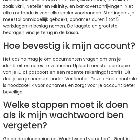
zoals Skrill, Neteller en MiFinity, en bankoverschrijvingen. Niet
elke methode is voor elke speler voorhanden. Stortingen zijn
meestal onmiddellijk geboekt, opnames duren 1 tot 5
werkdagen in beslag nemen. De laagste en grootste
bedragen vind je terug in de kassa.
Hoe bevestig ik mijn account?
Het casino mag je om documenten vragen om om je
identiteit en adres te verifiëren. Upload meestal een kopie
van je ID of paspoort en een recente rekeningafschrift. Dit
doe je via je account onder 'Verificatie'. Deze enkele controle
is noodzakelijk voor opnames en zorgt voor je account beter
beveiligd.
Welke stappen moet ik doen
als ik mijn wachtwoord ben
vergeten?
Ga op de inlogpagina op 'Wachtwoord vergeten?'. Geef in