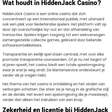
Wat houdt in HiddenJack Casino?
HiddenJack Casino is een online casino dat zich
concentreert op een internationaal publiek, met uiteraard
ook een plek voor Nederlandse spelers. Het platform valt op
door zijn overzichtelijke lay-out en vlot afhandeling van
transacties. Spelers krijgen toegang tot een weloverwogen
samengestelde collectie games, geleverd door bekende
softwareontwikkelaars.
Transparantie en eerlijk spel staan centraal, met voor elke
promotie transparante voorwaarden. Of je nu net begint of
al jaren speelt, het casino biedt een totale speelomgeving
waar je snel je weg vindt. De klantenservice ondersteunt je
verder als je vragen hebt.
Het thema van het casino is ontdekking en het vinden van
verborgen schatten. Die sfeer zie je terug in de grafische stijl
en de details. Het levert een spelomgeving die je meesleept,
verder dan alleen het indrukken van een knop.
Zekerheid en licentie bij HiddenJack