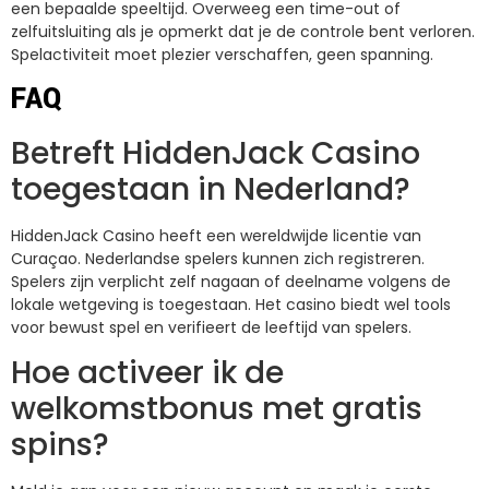
een bepaalde speeltijd. Overweeg een time-out of
zelfuitsluiting als je opmerkt dat je de controle bent verloren.
Spelactiviteit moet plezier verschaffen, geen spanning.
FAQ
Betreft HiddenJack Casino
toegestaan in Nederland?
HiddenJack Casino heeft een wereldwijde licentie van
Curaçao. Nederlandse spelers kunnen zich registreren.
Spelers zijn verplicht zelf nagaan of deelname volgens de
lokale wetgeving is toegestaan. Het casino biedt wel tools
voor bewust spel en verifieert de leeftijd van spelers.
Hoe activeer ik de
welkomstbonus met gratis
spins?