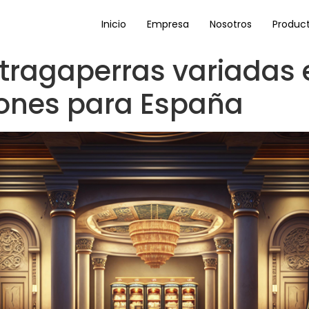
Inicio
Empresa
Nosotros
Produc
tragaperras variadas e
iones para España