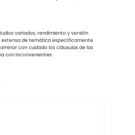
udios variados, rendimiento y versión
ón extensa de temática específicamente
aminar con cuidado los cláusulas de las
una con inconvenientes.
*