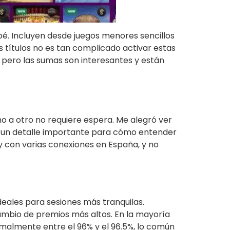
obé. Incluyen desde juegos menores sencillos
s títulos no es tan complicado activar estas
 pero las sumas son interesantes y están
no a otro no requiere espera. Me alegró ver
Es un detalle importante para cómo entender
y con varias conexiones en España, y no
deales para sesiones más tranquilas.
cambio de premios más altos. En la mayoría
rmalmente entre el 96% y el 96.5%, lo común