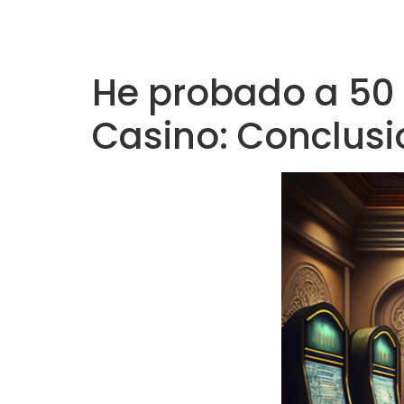
He probado a 50 
Casino: Conclus