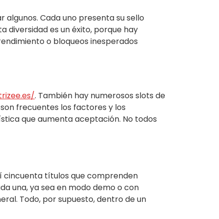
r algunos. Cada uno presenta su sello
ta diversidad es un éxito, porque hay
e rendimiento o bloqueos inesperados
trizee.es/
. También hay numerosos slots de
son frecuentes los factores y los
ística que aumenta aceptación. No todos
gí cincuenta títulos que comprenden
cada una, ya sea en modo demo o con
eral. Todo, por supuesto, dentro de un