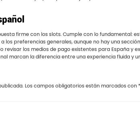
spañol
uesta firme con los slots. Cumple con lo fundamental: est
 a los preferencias generales, aunque no hay una secci
do revisar los medios de pago existentes para España y ex
 final marcan la diferencia entre una experiencia fluida y 
publicada.
Los campos obligatorios están marcados con