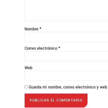
Nombre
*
Correo electrónico
*
Web
Guarda mi nombre, correo electrónico y web