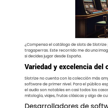
¿Compensa el catálogo de slots de Slotrize
tragaperras. Este recorrido me da una image
si decides jugar desde España.
Variedad y excelencia del 
Slotrize no cuenta con la colección más am
software de primer nivel. Para el público e
el audio son notables en casi todos los cas
mitología, viajes, frutas clásicas y algo de c
Desarrolladores de soft