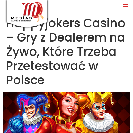
Happyjokers Casino
– Gry z Dealerem na
Żywo, Które Trzeba
Przetestować w
Polsce