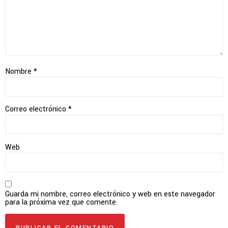
Nombre
*
Correo electrónico
*
Web
Guarda mi nombre, correo electrónico y web en este navegador
para la próxima vez que comente.