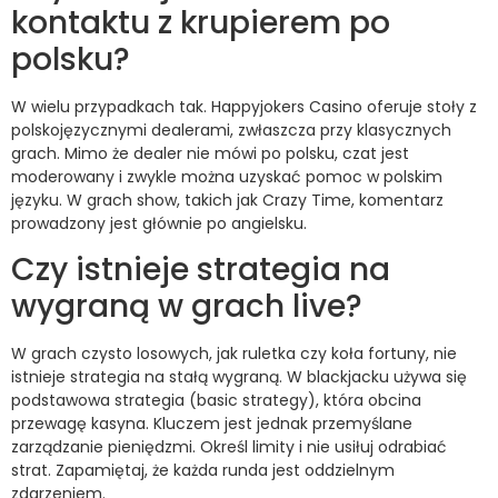
kontaktu z krupierem po
polsku?
W wielu przypadkach tak. Happyjokers Casino oferuje stoły z
polskojęzycznymi dealerami, zwłaszcza przy klasycznych
grach. Mimo że dealer nie mówi po polsku, czat jest
moderowany i zwykle można uzyskać pomoc w polskim
języku. W grach show, takich jak Crazy Time, komentarz
prowadzony jest głównie po angielsku.
Czy istnieje strategia na
wygraną w grach live?
W grach czysto losowych, jak ruletka czy koła fortuny, nie
istnieje strategia na stałą wygraną. W blackjacku używa się
podstawowa strategia (basic strategy), która obcina
przewagę kasyna. Kluczem jest jednak przemyślane
zarządzanie pieniędzmi. Określ limity i nie usiłuj odrabiać
strat. Zapamiętaj, że każda runda jest oddzielnym
zdarzeniem.