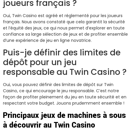
joueurs français ?
Oui, Twin Casino est agréé et réglementé pour les joueurs
français. Nous avons constaté que cela garantit la sécurité
et l’équité des jeux, ce qui nous permet d’explorer en toute
confiance sa large sélection de jeux et de profiter ensemble
d’une expérience de jeu en ligne novatrice.
Puis-je définir des limites de
dépôt pour un jeu
responsable au Twin Casino ?
Oui, vous pouvez définir des limites de dépôt sur Twin
Casino, ce qui encourage le jeu responsable. C’est notre
façon de profiter pleinement du jeu en toute sécurité et en
respectant votre budget. Jouons prudemment ensemble !
Principaux jeux de machines à sous
à découvrir au Twin Casino