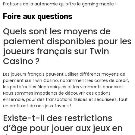
Profitons de la autonomie qu’offre le gaming mobile !
Foire aux questions
Quels sont les moyens de
paiement disponibles pour les
joueurs français sur Twin
Casino ?
Les joueurs français peuvent utiliser différents moyens de
paiement sur Twin Casino, notamment les cartes de crédit,
les portefeuilles électroniques et les virements bancaires.
Nous sommes impatients de découvrir ces options
ensemble, pour des transactions fluides et sécurisées, tout
en profitant de nos jeux favoris !
Existe-t-il des restrictions
d’âge pour jouer aux jeux en