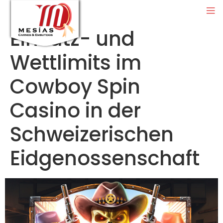
Einsatz- und
Wettlimits im
Cowboy Spin
Casino in der
Schweizerischen
Eidgenossenschaft