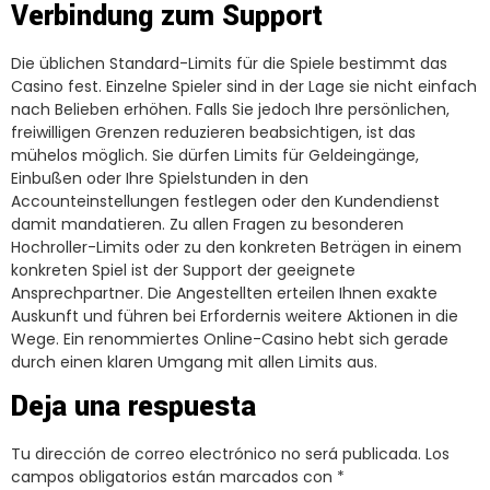
Verbindung zum Support
Die üblichen Standard-Limits für die Spiele bestimmt das
Casino fest. Einzelne Spieler sind in der Lage sie nicht einfach
nach Belieben erhöhen. Falls Sie jedoch Ihre persönlichen,
freiwilligen Grenzen reduzieren beabsichtigen, ist das
mühelos möglich. Sie dürfen Limits für Geldeingänge,
Einbußen oder Ihre Spielstunden in den
Accounteinstellungen festlegen oder den Kundendienst
damit mandatieren. Zu allen Fragen zu besonderen
Hochroller-Limits oder zu den konkreten Beträgen in einem
konkreten Spiel ist der Support der geeignete
Ansprechpartner. Die Angestellten erteilen Ihnen exakte
Auskunft und führen bei Erfordernis weitere Aktionen in die
Wege. Ein renommiertes Online-Casino hebt sich gerade
durch einen klaren Umgang mit allen Limits aus.
Deja una respuesta
Tu dirección de correo electrónico no será publicada.
Los
campos obligatorios están marcados con
*