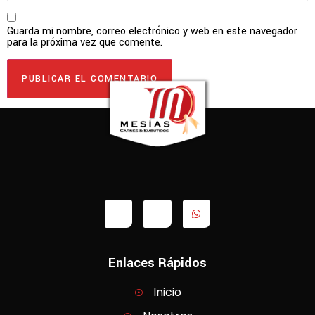
Guarda mi nombre, correo electrónico y web en este navegador
para la próxima vez que comente.
Enlaces Rápidos
Inicio