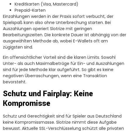
Kreditkarten (Visa, Mastercard)
Prepaid-Karten
Einzahlungen werden in der Praxis sofort verbucht, der
Spielspaß kann also ohne Unterbrechung starten. Bei
Auszahlungen operiert Slotrize mit geringen
Bearbeitungszeiten. Die konkrete Dauer ist abhängig von der
ausgewählten Methode ab, wobei E-Wallets oft am
zügigsten sind.
Ein offensichtlicher Vorteil sind die klaren Limits. Sowohl
Unter- als auch Maximalbeträge für Ein- und Auszahlungen
sind für jede Methode klar aufgeführt. So gibt es keine
negativen Überraschungen, wenn eine Transaktion
bevorsteht.
Schutz und Fairplay: Keine
Kompromisse
Schutz und Gerechtigkeit sind für Spieler aus Deutschland
keine Kompromissmasse. Slotrize nimmt diese Aufgabe
bewusst. Aktuelle SSL-Verschlüsselung schützt alle privaten