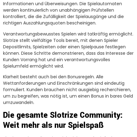
Informationen und Überweisungen. Die Spielautomaten
werden kontinuierlich von unabhängigen Prüfstellen
kontrolliert, die die Zufälligkeit der Spielausgänge und die
richtigen Auszahlungsquoten bescheinigen.
Verantwortungsbewusstes Spielen wird tatkräftig ermöglicht.
Slotrize stellt vielfältige Tools bereit, mit denen Spieler
Depositlimits, Spielzeiten oder einen Spielpause festlegen
können. Diese Schritte demonstrieren, dass das Interesse der
Kunden Vorrang hat und ein verantwortungsvolles
Spielumfeld ermöglicht wird.
Klarheit besteht auch bei den Bonusregeln. Alle
Wettanforderungen und Einschränkungen sind eindeutig
formuliert. Kunden brauchen nicht ausgiebig recherchieren,
um zu begreifen, was nötig ist, um einen Bonus in bares Geld
umzuwandeln.
Die gesamte Slotrize Community:
Weit mehr als nur Spielspaß