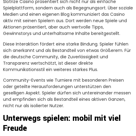
Slotrize Casino präsentiert sich nicht nur als einfache
Spielplattform, sondern auch als Begegnungsort. Über soziale
Medien und einen eigenen Blog kommuniziert das Casino
aktiv mit seinen Spielern aus. Dort werden neue Spiele und
Aktionen präsentiert, aber auch wertvolle Tipps,
Gewinnstorys und unterhaltsame Inhalte bereitgestellt.
Diese Interaktion fördert eine starke Bindung. Spieler fühlen
sich anerkannt und als Bestandteil von etwas Größerem. Für
die deutsche Community, die Zuverlässigkeit und
Transparenz wertschätzt, ist dieser direkte
Kommunikationsstil ein weiteres starkes Plus.
Community-Events wie Turniere mit besonderen Preisen
oder geteilte Herausforderungen unterstützen den
geselligen Aspekt. Spieler dürfen sich untereinander messen
und empfinden sich als Bestandteil eines aktiven Ganzen,
nicht nur als isolierter Nutzer.
Unterwegs spielen: mobil mit viel
Freude