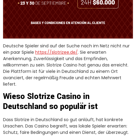
Deutsche Spieler sind auf der Suche nach im Netz nicht nur
ein paar Spiele
https://slotrizee.de/
. Sie erwarten
Anerkennung, Zuverlässigkeit und das Empfinden,
willkommen zu sein. Slotrize Casino hat genau das erreicht.
Die Plattform ist für viele in Deutschland zu einem Ort
avanciert, der regelmäßig Freude und echten Mehrwert
liefert.
Wieso Slotrize Casino in
Deutschland so populär ist
Dass Slotrize in Deutschland so gut anläuft, hat konkrete
Ursachen. Das Casino begreift, was lokale Spieler erwarten:
Schutz, faire Bedingungen und einen Dienst, der überzeugt.