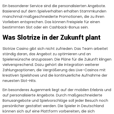
Ein besonderer Service sind die personalisierten Angebote.
Basierend auf dem Spielverhalten erhalten Stammkunden
manchmal maßgeschneiderte Promotionen, die zu ihren
Vorlieben entsprechen. Das können Freispiele für einen
bestimmten Slot oder ein Cashback-Bonus sein.
Was Slotrize in der Zukunft plant
Slotrize Casino gibt sich nicht zufrieden. Das Team arbeitet
ständig daran, das Angebot zu optimieren und an
Spielerwünsche anzupassen. Die Pläne für die Zukunft klingen
vielversprechend. Dazu gehört die Integration weiterer
Zahlungsoptionen, die Vergrößerung des Live-Casinos mit
kreativen Spielshows und die kontinuierliche Aufnahme der
neuesten Slot-Hits.
Ein besonderes Augenmerk liegt auf der mobilen Erlebnis und
auf personalisierte Angebote. Durch maßgeschneiderte
Bonusangebote und Spielvorschläge soll jeder Besuch noch
persönlicher gestaltet werden. Die Spieler in Deutschland
können sich auf eine Plattform vorbereiten, die sich