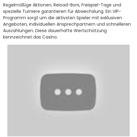
Regelmäßige Aktionen, Reload-Boni, Freispiel-Tage und
spezielle Turniere garantieren für Abwechslung. Ein VIP-
Programm sorgt um die aktivsten Spieler mit exklusiven
Angeboten, individuellen Ansprechpartnern und schnelleren
Auszahlungen. Diese dauerhafte Wertschätzung
kennzeichnet das Casino.