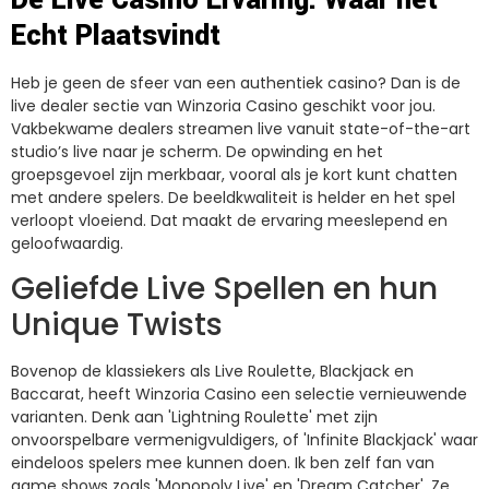
Echt Plaatsvindt
Heb je geen de sfeer van een authentiek casino? Dan is de
live dealer sectie van Winzoria Casino geschikt voor jou.
Vakbekwame dealers streamen live vanuit state-of-the-art
studio’s live naar je scherm. De opwinding en het
groepsgevoel zijn merkbaar, vooral als je kort kunt chatten
met andere spelers. De beeldkwaliteit is helder en het spel
verloopt vloeiend. Dat maakt de ervaring meeslepend en
geloofwaardig.
Geliefde Live Spellen en hun
Unique Twists
Bovenop de klassiekers als Live Roulette, Blackjack en
Baccarat, heeft Winzoria Casino een selectie vernieuwende
varianten. Denk aan 'Lightning Roulette' met zijn
onvoorspelbare vermenigvuldigers, of 'Infinite Blackjack' waar
eindeloos spelers mee kunnen doen. Ik ben zelf fan van
game shows zoals 'Monopoly Live' en 'Dream Catcher'. Ze