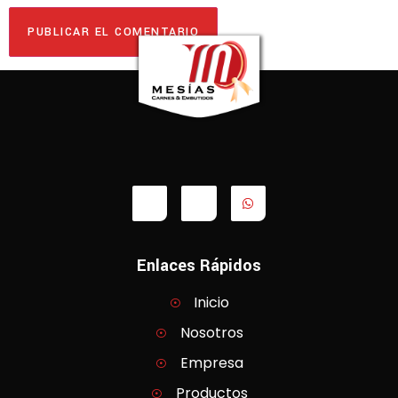
Enlaces Rápidos
Inicio
Nosotros
Empresa
Productos