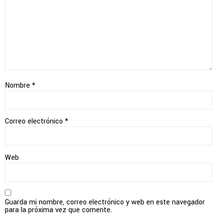
Nombre
*
Correo electrónico
*
Web
Guarda mi nombre, correo electrónico y web en este navegador
para la próxima vez que comente.