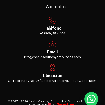
Contactos
Teléfono
+1 (809) 554 1100
Email
info@mesiascarnesyembutidos.com
Ubicación
C/. Fello Turey No. 26/ Sector Villa Cerro, Higüey, Rep. Dom.
© 2023 – 2024 Mesias Carnes y Embutidos | Derechos Reservados |
Diseñado con
por
TecnoLapiz