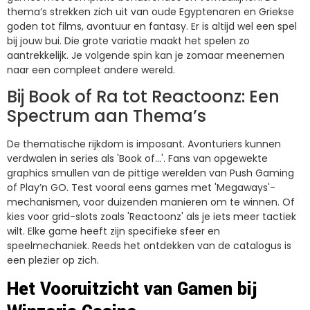
thema’s strekken zich uit van oude Egyptenaren en Griekse
goden tot films, avontuur en fantasy. Er is altijd wel een spel
bij jouw bui. Die grote variatie maakt het spelen zo
aantrekkelijk. Je volgende spin kan je zomaar meenemen
naar een compleet andere wereld.
Bij Book of Ra tot Reactoonz: Een
Spectrum aan Thema’s
De thematische rijkdom is imposant. Avonturiers kunnen
verdwalen in series als 'Book of…'. Fans van opgewekte
graphics smullen van de pittige werelden van Push Gaming
of Play’n GO. Test vooral eens games met 'Megaways'-
mechanismen, voor duizenden manieren om te winnen. Of
kies voor grid-slots zoals 'Reactoonz' als je iets meer tactiek
wilt. Elke game heeft zijn specifieke sfeer en
speelmechaniek. Reeds het ontdekken van de catalogus is
een plezier op zich.
Het Vooruitzicht van Gamen bij