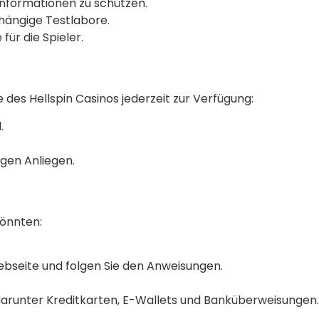
nformationen zu schützen.
hängige Testlabore.
ür die Spieler.
des Hellspin Casinos jederzeit zur Verfügung:
.
gen Anliegen.
könnten:
Webseite und folgen Sie den Anweisungen.
darunter Kreditkarten, E-Wallets und Banküberweisungen.