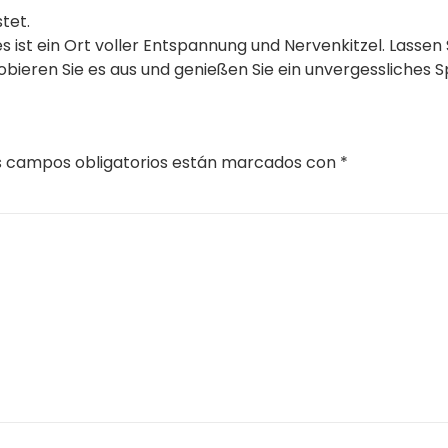
tet.
es ist ein Ort voller Entspannung und Nervenkitzel. Lassen 
eren Sie es aus und genießen Sie ein unvergessliches Sp
s campos obligatorios están marcados con
*