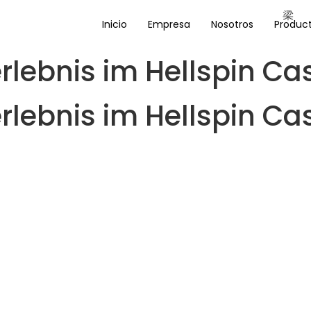
Inicio
Empresa
Nosotros
Produc
rlebnis im Hellspin Ca
rlebnis im Hellspin Ca