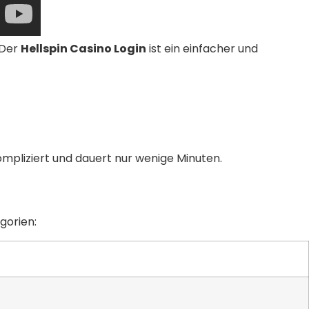
 Der
Hellspin Casino Login
ist ein einfacher und
kompliziert und dauert nur wenige Minuten.
gorien: