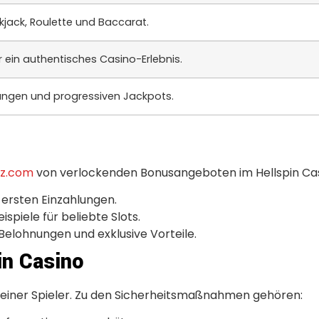
ckjack, Roulette und Baccarat.
ür ein authentisches Casino-Erlebnis.
ungen und progressiven Jackpots.
iz.com
von verlockenden Bonusangeboten im Hellspin Cas
 ersten Einzahlungen.
spiele für beliebte Slots.
elohnungen und exklusive Vorteile.
in Casino
 seiner Spieler. Zu den Sicherheitsmaßnahmen gehören: