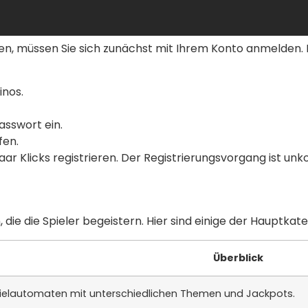
n, müssen Sie sich zunächst mit Ihrem Konto anmelden.
inos.
asswort ein.
fen.
paar Klicks registrieren. Der Registrierungsvorgang ist un
 die die Spieler begeistern. Hier sind einige der Hauptkate
Überblick
pielautomaten mit unterschiedlichen Themen und Jackpots.