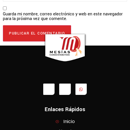
Guarda mi nombre, correo electrónico y web en este navegador
para la próxima vez que comente.
Enlaces Rápidos
Inicio