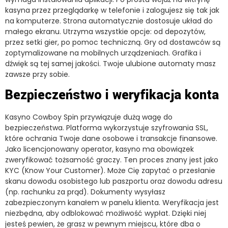
kasyna przez przeglądarkę w telefonie i zalogujesz się tak jak
na komputerze. Strona automatycznie dostosuje układ do
małego ekranu. Utrzyma wszystkie opcje: od depozytów,
przez setki gier, po pomoc techniczną. Gry od dostawców są
zoptymalizowane na mobilnych urządzeniach. Grafika i
dźwięk są tej samej jakości. Twoje ulubione automaty masz
zawsze przy sobie.
Bezpieczeństwo i weryfikacja konta
Kasyno Cowboy Spin przywiązuje dużą wagę do
bezpieczeństwa. Platforma wykorzystuje szyfrowania SSL,
które ochrania Twoje dane osobowe i transakcje finansowe.
Jako licencjonowany operator, kasyno ma obowiązek
zweryfikować tożsamość graczy. Ten proces znany jest jako
KYC (Know Your Customer). Może Cię zapytać o przesłanie
skanu dowodu osobistego lub paszportu oraz dowodu adresu
(np. rachunku za prąd). Dokumenty wysyłasz
zabezpieczonym kanałem w panelu klienta. Weryfikacja jest
niezbędna, aby odblokować możliwość wypłat. Dzięki niej
jesteś pewien, że grasz w pewnym miejscu, które dba o