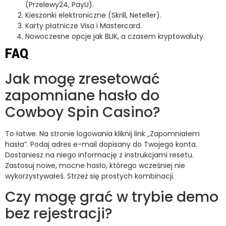
(Przelewy24, PayU).
Kieszonki elektroniczne (Skrill, Neteller).
Karty płatnicze Visa i Mastercard.
Nowoczesne opcje jak BLIK, a czasem kryptowaluty.
FAQ
Jak mogę zresetować
zapomniane hasło do
Cowboy Spin Casino?
To łatwe. Na stronie logowania kliknij link „Zapomniałem
hasła”. Podaj adres e-mail dopisany do Twojego konta.
Dostaniesz na niego informację z instrukcjami resetu.
Zastosuj nowe, mocne hasło, którego wcześniej nie
wykorzystywałeś. Strzeż się prostych kombinacji.
Czy mogę grać w trybie demo
bez rejestracji?