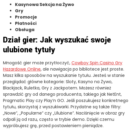
Kasynowa Sekcja na Żywo
Gry
Promocje
Płatności
Obsługa
Dział gier: Jak wyszukać swoje
ulubione tytuły
Mnogość gier może przytłoczyć,
Cowboy Spin Casino Gry
Hazardowe Online
, ale nawigacja po bibliotece jest proste.
Masz kilka sposobów na wyszukanie tytułu. Jesteś w stanie
przeglądać główne kategorie: Sloty, Kasyno na Żywo,
Blackjack, Ruletka, Gry z Jackpotem. Możesz również
sprawdzić gry od danego producenta, takiego jak NetEnt,
Pragmatic Play czy Play’n GO. Jeśli poszukujesz konkretnego
tytułu, skorzystaj z wyszukiwarki. Przydatne są także filtry:
„Nowe”, „Popularne” czy „Ulubione”. Naciśnięcie w obraz gry
odpali ją od razu, często w trybie demo. Dzięki czemu
wypróbujesz grę, przed postawieniem pieniądze.