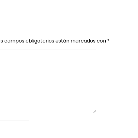
os campos obligatorios están marcados con
*