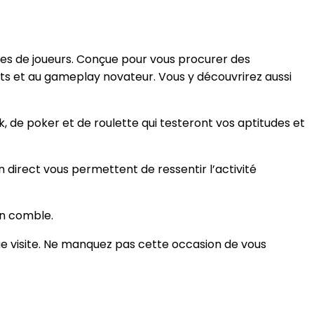
ypes de joueurs. Conçue pour vous procurer des
ts et au gameplay novateur. Vous y découvrirez aussi
, de poker et de roulette qui testeront vos aptitudes et
n direct vous permettent de ressentir l’activité
on comble.
e visite. Ne manquez pas cette occasion de vous