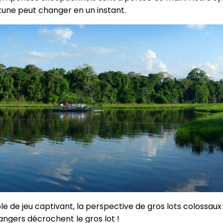
tune peut changer en un instant.
le de jeu captivant, la perspective de gros lots colossaux 
angers décrochent le gros lot !