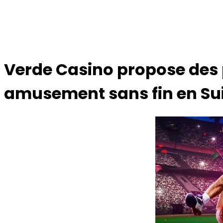
Verde Casino propose des 
amusement sans fin en Sui