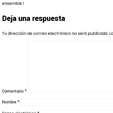
ensemble !
Deja una respuesta
Tu dirección de correo electrónico no será publicada.
L
Comentario
*
Nombre
*