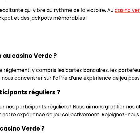
altante qui vibre au rythme de la victoire. Au
casino ve
ckpot et des jackpots mémorables !
 au casino Verde ?
règlement, y compris les cartes bancaires, les portefeui
nous concentrer sur l’offre d’une expérience de jeu pass
ticipants réguliers ?
 nos participants réguliers ! Nous aimons gratifier nos ut
notre expérience de jeu collectivement. Rejoignez-nous et
 casino Verde ?