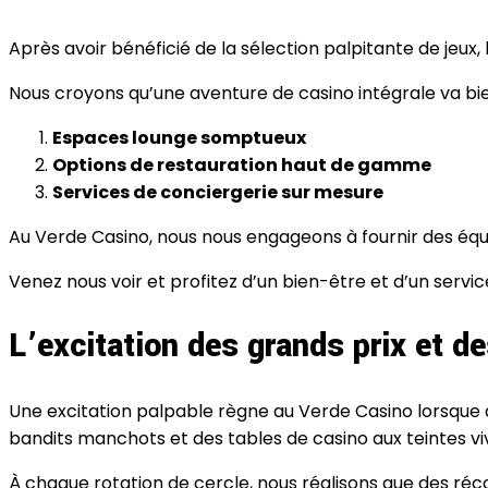
Après avoir bénéficié de la sélection palpitante de jeux
Nous croyons qu’une aventure de casino intégrale va bie
Espaces lounge somptueux
Options de restauration haut de gamme
Services de conciergerie sur mesure
Au Verde Casino, nous nous engageons à fournir des équ
Venez nous voir et profitez d’un bien-être et d’un servi
L’excitation des grands prix et d
Une excitation palpable règne au Verde Casino lorsque de
bandits manchots et des tables de casino aux teintes vive
À chaque rotation de cercle, nous réalisons que des ré