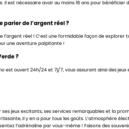
ge. Il est nécessaire avoir au moins 18 ans pour bénéficier
 parier de l’argent réel ?
de l’argent réel ! C’est une formidable façon de explorer 
r une aventure palpitante !
Verde ?
est ouvert 24h/24 et 7j/7, vous assurant ainsi des jeux
 ses jeux excitants, ses services remarquables et la pro
tissante, il y en a pour tous les goûts. L’atmosphère éle
ssentez l’adrénaline par vous-même ! Faisons des souven