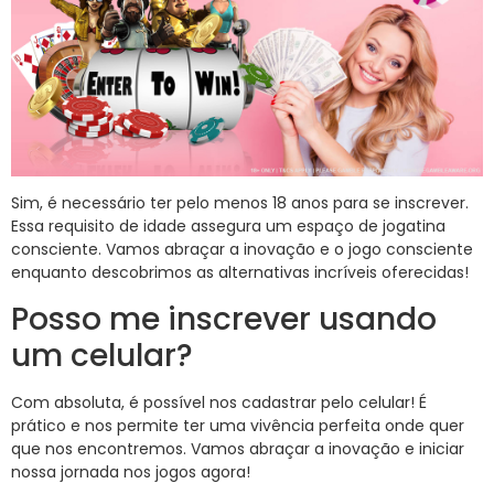
Sim, é necessário ter pelo menos 18 anos para se inscrever.
Essa requisito de idade assegura um espaço de jogatina
consciente. Vamos abraçar a inovação e o jogo consciente
enquanto descobrimos as alternativas incríveis oferecidas!
Posso me inscrever usando
um celular?
Com absoluta, é possível nos cadastrar pelo celular! É
prático e nos permite ter uma vivência perfeita onde quer
que nos encontremos. Vamos abraçar a inovação e iniciar
nossa jornada nos jogos agora!