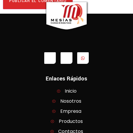
Enlaces Rápidos
Inicio
Nosotros
Empresa
Productos
Contactos