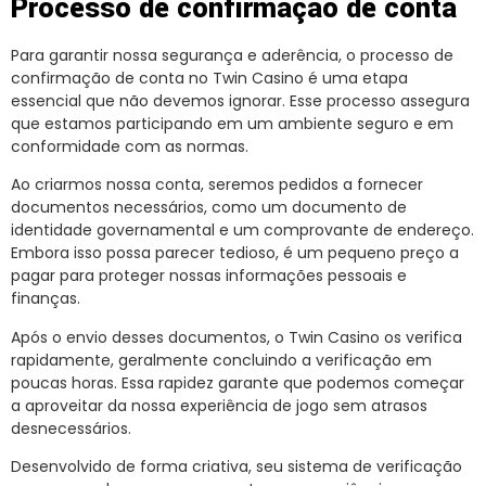
Processo de confirmação de conta
Para garantir nossa segurança e aderência, o processo de
confirmação de conta no Twin Casino é uma etapa
essencial que não devemos ignorar. Esse processo assegura
que estamos participando em um ambiente seguro e em
conformidade com as normas.
Ao criarmos nossa conta, seremos pedidos a fornecer
documentos necessários, como um documento de
identidade governamental e um comprovante de endereço.
Embora isso possa parecer tedioso, é um pequeno preço a
pagar para proteger nossas informações pessoais e
finanças.
Após o envio desses documentos, o Twin Casino os verifica
rapidamente, geralmente concluindo a verificação em
poucas horas. Essa rapidez garante que podemos começar
a aproveitar da nossa experiência de jogo sem atrasos
desnecessários.
Desenvolvido de forma criativa, seu sistema de verificação