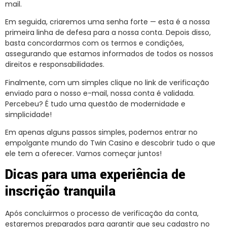
mail.
Em seguida, criaremos uma senha forte — esta é a nossa
primeira linha de defesa para a nossa conta. Depois disso,
basta concordarmos com os termos e condições,
assegurando que estamos informados de todos os nossos
direitos e responsabilidades.
Finalmente, com um simples clique no link de verificação
enviado para o nosso e-mail, nossa conta é validada.
Percebeu? É tudo uma questão de modernidade e
simplicidade!
Em apenas alguns passos simples, podemos entrar no
empolgante mundo do Twin Casino e descobrir tudo o que
ele tem a oferecer. Vamos começar juntos!
Dicas para uma experiência de
inscrição tranquila
Após concluirmos o processo de verificação da conta,
estaremos preparados para garantir que seu cadastro no