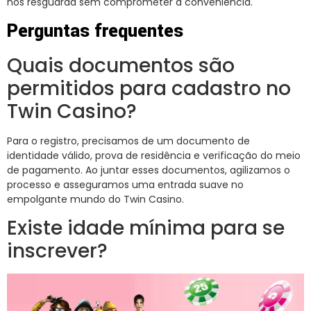
nos resguarda sem comprometer a conveniência.
Perguntas frequentes
Quais documentos são
permitidos para cadastro no
Twin Casino?
Para o registro, precisamos de um documento de
identidade válido, prova de residência e verificação do meio
de pagamento. Ao juntar esses documentos, agilizamos o
processo e asseguramos uma entrada suave no
empolgante mundo do Twin Casino.
Existe idade mínima para se
inscrever?