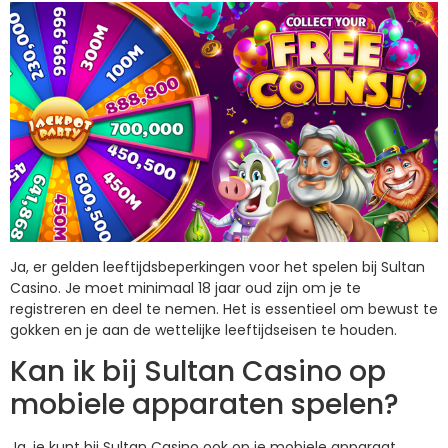
Ja, er gelden leeftijdsbeperkingen voor het spelen bij Sultan
Casino. Je moet minimaal 18 jaar oud zijn om je te
registreren en deel te nemen. Het is essentieel om bewust te
gokken en je aan de wettelijke leeftijdseisen te houden.
Kan ik bij Sultan Casino op
mobiele apparaten spelen?
Ja, je kunt bij Sultan Casino ook op je mobiele apparaat