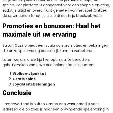
spelen. Het platform is aangepast voor een soepele ervaring,
zodat je altijd en overal kunt genieten van het spel. Ontdek
de opwindende functies die je direct in je broekzak hebt!
Promoties en bonussen: Haal het
maximale uit uw ervaring
Sultan Casino biedt een scala aan promoties en beloningen
die onze spelervaring aanzienlijk kunnen verbeteren.
Laten we, om onze tijd hier optimaal te benutten,
gebruikmaken van deze drie belangrijke pluspunten:
Welkomstpakket
Gratis spins
Loyaliteitsbeloningen
Conclusie
Samenvattend is Sultan Casino een waar paradijs voor
iedereen die op zoek is naar een opwindende spelervaring in