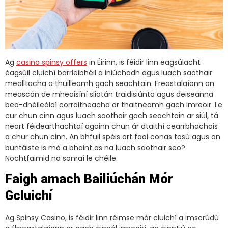
Ag
casino spinsy offers
in Éirinn, is féidir linn eagsúlacht
éagsúil cluichí barrleibhéil a iniúchadh agus luach saothair
mealltacha a thuilleamh gach seachtain. Freastalaíonn an
meascán de mheaisíní sliotán traidisiúnta agus deiseanna
beo-dhéileálaí corraitheacha ar thaitneamh gach imreoir. Le
cur chun cinn agus luach saothair gach seachtain ar siúl, tá
neart féidearthachtaí againn chun ár dtaithí cearrbhachais
a chur chun cinn. An bhfuil spéis ort faoi conas tosú agus an
buntáiste is mó a bhaint as na luach saothair seo?
Nochtfaimid na sonraí le chéile.
Faigh amach Bailiúchán Mór
Gcluichí
Ag Spinsy Casino, is féidir linn réimse mór cluichí a imscrúdú