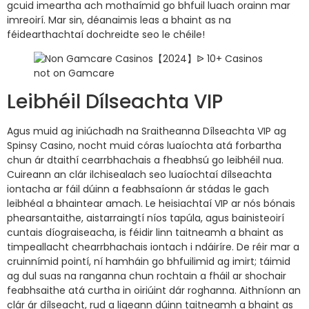
gcuid imeartha ach mothaímid go bhfuil luach orainn mar
imreoirí. Mar sin, déanaimis leas a bhaint as na
féidearthachtaí dochreidte seo le chéile!
Leibhéil Dílseachta VIP
Agus muid ag iniúchadh na Sraitheanna Dílseachta VIP ag
Spinsy Casino, nocht muid córas luaíochta atá forbartha
chun ár dtaithí cearrbhachais a fheabhsú go leibhéil nua.
Cuireann an clár ilchisealach seo luaíochtaí dílseachta
iontacha ar fáil dúinn a feabhsaíonn ár stádas le gach
leibhéal a bhaintear amach. Le heisiachtaí VIP ar nós bónais
phearsantaithe, aistarraingtí níos tapúla, agus bainisteoirí
cuntais díograiseacha, is féidir linn taitneamh a bhaint as
timpeallacht chearrbhachais iontach i ndáiríre. De réir mar a
cruinnímid pointí, ní hamháin go bhfuilimid ag imirt; táimid
ag dul suas na ranganna chun rochtain a fháil ar shochair
feabhsaithe atá curtha in oiriúint dár roghanna. Aithníonn an
clár ár dílseacht, rud a ligeann dúinn taitneamh a bhaint as