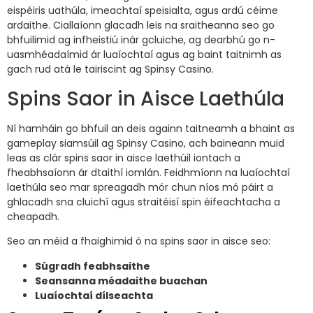
eispéiris uathúla, imeachtaí speisialta, agus ardú céime
ardaithe. Ciallaíonn glacadh leis na sraitheanna seo go
bhfuilimid ag infheistiú inár gcluiche, ag dearbhú go n-
uasmhéadaímid ár luaíochtaí agus ag baint taitnimh as
gach rud atá le tairiscint ag Spinsy Casino.
Spins Saor in Aisce Laethúla
Ní hamháin go bhfuil an deis againn taitneamh a bhaint as
gameplay siamsúil ag Spinsy Casino, ach baineann muid
leas as clár spins saor in aisce laethúil iontach a
fheabhsaíonn ár dtaithí iomlán. Feidhmíonn na luaíochtaí
laethúla seo mar spreagadh mór chun níos mó páirt a
ghlacadh sna cluichí agus straitéisí spin éifeachtacha a
cheapadh.
Seo an méid a fhaighimid ó na spins saor in aisce seo:
Súgradh feabhsaithe
Seansanna méadaithe buachan
Luaíochtaí dílseachta