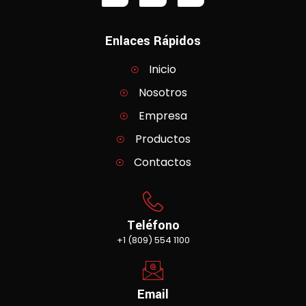
Enlaces Rápidos
Inicio
Nosotros
Empresa
Productos
Contactos
Teléfono
+1 (809) 554 1100
Email