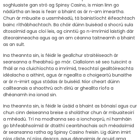
soghluaiste gan stró ag Spinsy Casino, is mian linn go
nádúrtha an leas is fearr a bhaint as ár n-am imeartha.
Chun ár mbuaite a uasmhéadú, tá bainistíocht éifeachtach
bainc ríthábhachtach. Ba chóir dúinn buiséad a shocrú sula
dtosaímid agus cloí leis, ag cinntiú go n-imrímid laistigh dár
dteorainneacha agus ag an am céanna taitneamh a bhaint
as an sult.
Ina theannta sin, is féidir le geallchur straitéiseach ár
seansanna a fheabhsú go mór. Ciallaíonn sé seo tuiscint a
fháil ar na cluichíochta a imrímid, treochtaí gealltóireachta
idéalacha a aithint, agus ár ngeallta a choigeartú bunaithe
ar ár n-imirt agus stádas ár buiséid. Níor cheart dúinn
caillteanais a shaothrú ach díriú ar gheallta ríofa a
dhéanamh ina ionad sin.
Ina theannta sin, is féidir le úsáid a bhaint as bónaisí agus cur
chun cinn deiseanna breise a sholáthar chun ár mbuaiteoirí
a mhéadú. Trí na modhanna seo a ionchorprú, ní hamháin
go bhfeabhsaímid ár dtaithí cearrbhachais ach méadaímid
ár seansanna ratha ag Spinsy Casino freisin. Lig dúinn imirt
níos cliste, ní níos deacra, agus déanaimis ár gcuid ama