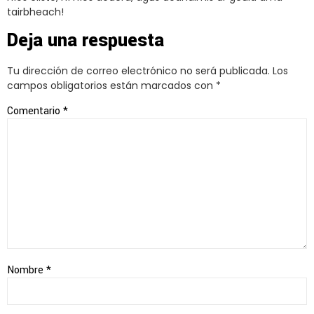
tairbheach!
Deja una respuesta
Tu dirección de correo electrónico no será publicada.
Los
campos obligatorios están marcados con
*
Comentario
*
Nombre
*