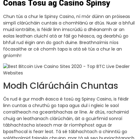
Conas Tosú ag Casino Spinsy
Chun tús a chur le Spinsy Casino, ní mór dúinn an próiseas
simplí clárúcháin cuntais a chomhlánú ar dtús. Nuair a bhfuil
muid iontráilte, is féidir linn imscrúdú a dhéanamh ar an
eolas leathan cluichí atá ar fáil go héasca, ag dearbhú go
bhfuil rud éigin ann do gach duine. Breathnaímis níos
fócasaithe ar cé chomh tapa is atá sé tús a chur le an
gníomh!
Modh Clárúcháin Chuntas
Ós rud é gur modh éasca é tosú ag Spinsy Casino, is féidir
linn cuntas a chruthú go tapa agus dul i ngleic le saol
corraitheach na gcearrbhachas ar líne. Ar dtús, rachaimid
chuig an leathanach clárúcháin, áit a gcuirfimid sonraí
tábhachtacha isteach mar ár ríomhphost agus ár
bpasfhocal is fearr leat. Tá sé tábhachtach a chinntiú go
soláthraímid faisnéis chruinn, mar tá sé seo bunriachtanach