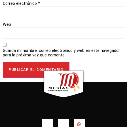
Correo electrónico
*
Web
Guarda mi nombre, correo electrónico y web en este navegador
para la próxima vez que comente.