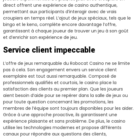
direct offrent une expérience de casino authentique,
permettant aux participants d’interagir avec de vrais
croupiers en temps réel. L’ajout de jeux spéciaux, tels que le
bingo et le keno, complète encore davantage l’offre,
garantissant à chaque joueur de trouver un jeu à son goût
et d’enrichir son expérience de jeu.
Service client impeccable
L’offre de jeux remarquable du Robocat Casino ne se limite
pas à cela. Son engagement envers un service client
exemplaire est tout aussi remarquable. Composé de
professionnels qualifiés et courtois, le casino place la
satisfaction des clients au premier plan. Que les joueurs
aient besoin d’aide pour se repérer dans la salle de jeux ou
pour toute question concernant les promotions, les
membres de l’équipe sont toujours disponibles pour les aider.
Grâce à une approche proactive, ils garantissent une
expérience plaisante et sans problème. De plus, le casino
utilise les technologies modernes et propose différents
canaux pour répondre aux questions des clients,