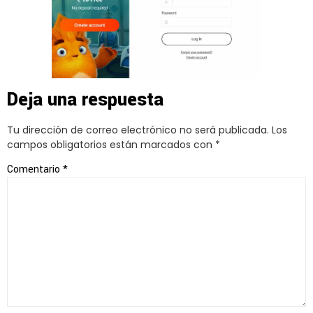
Deja una respuesta
Tu dirección de correo electrónico no será publicada.
Los
campos obligatorios están marcados con
*
Comentario
*