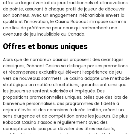
offre un large éventail de jeux traditionnels et d’innovations
de pointe, assurant à chaque profil de joueur de découvrir
son bonheur. Avec un engagement inébranlable envers la
qualité et l’innovation, le Casino Robocat s’impose comme
une lieu de préférence pour ceux qui recherchent une
aventure de jeu inoubliable au Canada.
Offres et bonus uniques
Alors que de nombreux casinos proposent des avantages
classiques, Robocat Casino se distingue par ses promotions
et récompenses exclusifs qui élèvent l’expérience de jeu
vers de nouveaux sommets. Le casino adopte une méthode
stratégique en matière d’incitations, garantissant ainsi que
les joueurs se sentent valorisés et impliqués. Des
propositions promotionnelles uniques, telles que des lots de
bienvenue personnalisés, des programmes de fidélité à
enjeux élevés et des occasions à durée limitée, créent un
sens d’urgence et de compétition entre les joueurs. De plus,
Robocat Casino s’associe régulièrement avec des
concepteurs de jeux pour dévoiler des titres exclusifs,