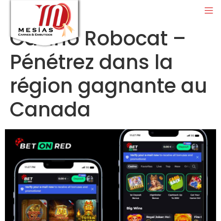
Casino Robocat –
Pénétrez dans la
région gagnante au
Canada