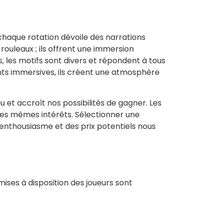
haque rotation dévoile des narrations
rouleaux ; ils offrent une immersion
, les motifs sont divers et répondent à tous
ts immersives, ils créent une atmosphère
et accroît nos possibilités de gagner. Les
es mêmes intérêts. Sélectionner une
’enthousiasme et des prix potentiels nous
ises à disposition des joueurs sont