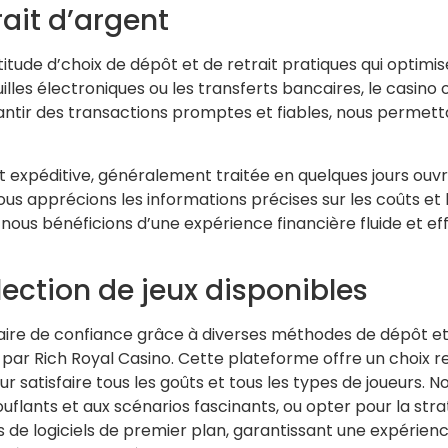
rait d’argent
itude d’choix de dépôt et de retrait pratiques qui optimi
uilles électroniques ou les transferts bancaires, le casi
antir des transactions promptes et fiables, nous permett
et expéditive, généralement traitée en quelques jours ouvr
nous apprécions les informations précises sur les coûts et
; nous bénéficions d’une expérience financière fluide et 
ection de jeux disponibles
aire de confiance grâce à diverses méthodes de dépôt et
e par Rich Royal Casino. Cette plateforme offre un choix 
our satisfaire tous les goûts et tous les types de joueurs
lants et aux scénarios fascinants, ou opter pour la strat
 de logiciels de premier plan, garantissant une expérience