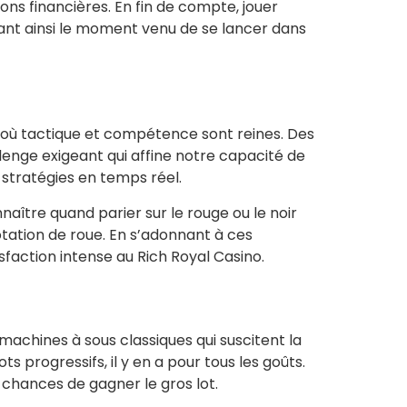
ns financières. En fin de compte, jouer
nt ainsi le moment venu de se lancer dans
s où tactique et compétence sont reines. Des
llenge exigeant qui affine notre capacité de
s stratégies en temps réel.
naître quand parier sur le rouge ou le noir
otation de roue. En s’adonnant à ces
isfaction intense au Rich Royal Casino.
chines à sous classiques qui suscitent la
 progressifs, il y en a pour tous les goûts.
 chances de gagner le gros lot.