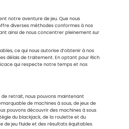
sent notre aventure de jeu. Que nous
no offre diverses méthodes conformes à nos
ant ainsi de nous concentrer pleinement sur
ables, ce qui nous autorise d’obtenir à nos
 les délais de traitement. En optant pour Rich
efficace qui respecte notre temps et nos
 de retrait, nous pouvons maintenant
remarquable de machines à sous, de jeux de
. Nous pouvons découvrir des machines à sous
égie du blackjack, de la roulette et du
 de jeu fluide et des résultats équitables.