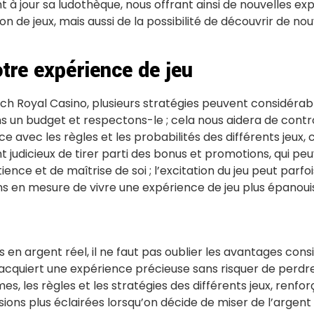
 à jour sa ludothèque, nous offrant ainsi de nouvelles exp
 de jeux, mais aussi de la possibilité de découvrir de nou
tre expérience de jeu
ch Royal Casino, plusieurs stratégies peuvent considérabl
s un budget et respectons-le ; cela nous aidera de contr
 avec les règles et les probabilités des différents jeux,
ent judicieux de tirer parti des bonus et promotions, qui 
ence et de maîtrise de soi ; l’excitation du jeu peut parfoi
s en mesure de vivre une expérience de jeu plus épanouis
s en argent réel, il ne faut pas oublier les avantages con
n acquiert une expérience précieuse sans risquer de perdr
, les règles et les stratégies des différents jeux, renfo
ns plus éclairées lorsqu’on décide de miser de l’argent r