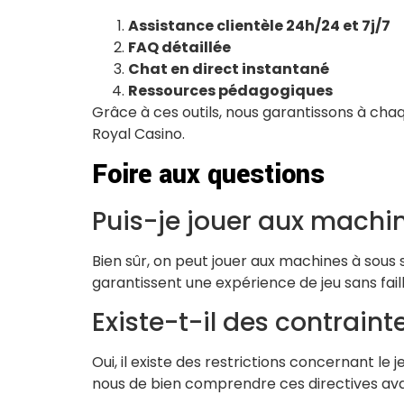
Assistance clientèle 24h/24 et 7j/7
FAQ détaillée
Chat en direct instantané
Ressources pédagogiques
Grâce à ces outils, nous garantissons à cha
Royal Casino.
Foire aux questions
Puis-je jouer aux machin
Bien sûr, on peut jouer aux machines à sous
garantissent une expérience de jeu sans faill
Existe-t-il des contraint
Oui, il existe des restrictions concernant le 
nous de bien comprendre ces directives ava