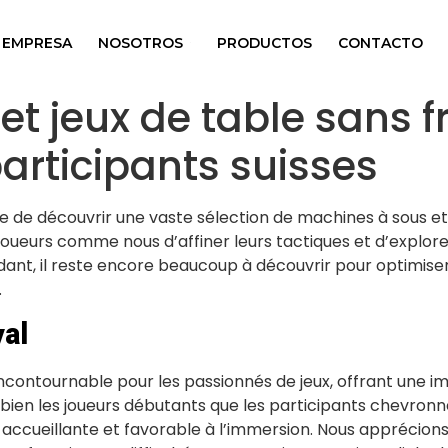
EMPRESA
NOSOTROS
PRODUCTOS
CONTACTO
t jeux de table sans f
articipants suisses
ue de découvrir une vaste sélection de machines à sous et 
oueurs comme nous d’affiner leurs tactiques et d’explorer 
dant, il reste encore beaucoup à découvrir pour optimise
.
yal
contournable pour les passionnés de jeux, offrant une i
si bien les joueurs débutants que les participants chevron
accueillante et favorable à l’immersion. Nous apprécions 