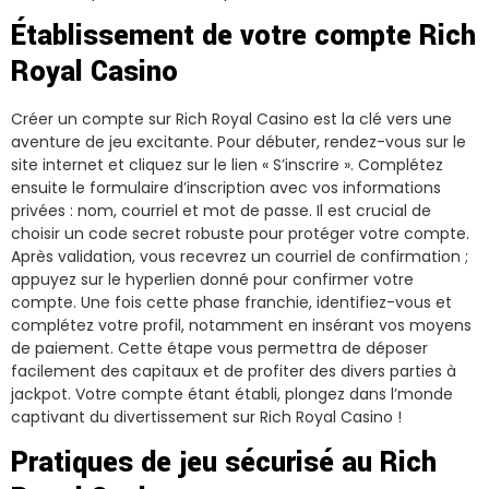
Établissement de votre compte Rich
Royal Casino
Créer un compte sur Rich Royal Casino est la clé vers une
aventure de jeu excitante. Pour débuter, rendez-vous sur le
site internet et cliquez sur le lien « S’inscrire ». Complétez
ensuite le formulaire d’inscription avec vos informations
privées : nom, courriel et mot de passe. Il est crucial de
choisir un code secret robuste pour protéger votre compte.
Après validation, vous recevrez un courriel de confirmation ;
appuyez sur le hyperlien donné pour confirmer votre
compte. Une fois cette phase franchie, identifiez-vous et
complétez votre profil, notamment en insérant vos moyens
de paiement. Cette étape vous permettra de déposer
facilement des capitaux et de profiter des divers parties à
jackpot. Votre compte étant établi, plongez dans l’monde
captivant du divertissement sur Rich Royal Casino !
Pratiques de jeu sécurisé au Rich