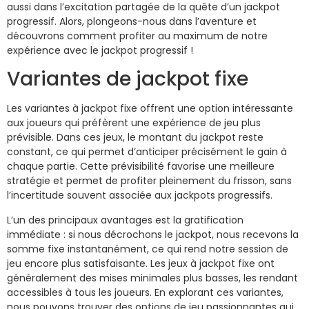
aussi dans l’excitation partagée de la quête d’un jackpot
progressif. Alors, plongeons-nous dans l’aventure et
découvrons comment profiter au maximum de notre
expérience avec le jackpot progressif !
Variantes de jackpot fixe
Les variantes à jackpot fixe offrent une option intéressante
aux joueurs qui préfèrent une expérience de jeu plus
prévisible. Dans ces jeux, le montant du jackpot reste
constant, ce qui permet d’anticiper précisément le gain à
chaque partie. Cette prévisibilité favorise une meilleure
stratégie et permet de profiter pleinement du frisson, sans
l’incertitude souvent associée aux jackpots progressifs.
L’un des principaux avantages est la gratification
immédiate : si nous décrochons le jackpot, nous recevons la
somme fixe instantanément, ce qui rend notre session de
jeu encore plus satisfaisante. Les jeux à jackpot fixe ont
généralement des mises minimales plus basses, les rendant
accessibles à tous les joueurs. En explorant ces variantes,
nous pouvons trouver des options de jeu passionnantes qui