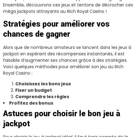
Ensemble, découvrons ces jeux et tentons de décrocher ces
méga jackpots attrayants au Rich Royal Casino !
Stratégies pour améliorer vos
chances de gagner
Alors que de nombreux amateurs se lancent dans les jeux à
jackpot en espérant des récompenses instantanés, il est
faisable d’augmenter ses chances grâce à des stratégies.
Voici quelques méthodes pour améliorer son jeu au Rich
Royal Casino :
Choisissez les bons jeux
Fixer un budget
Comprendre les règles
Profitez des bonus
Astuces pour choisir le bon jeu à
jackpot