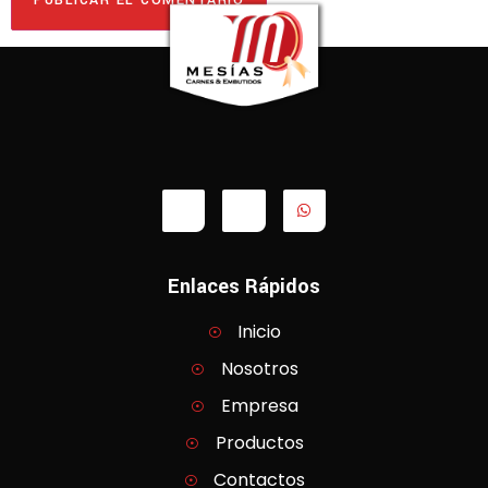
Enlaces Rápidos
Inicio
Nosotros
Empresa
Productos
Contactos