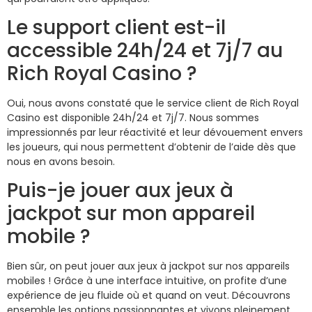
Le support client est-il
accessible 24h/24 et 7j/7 au
Rich Royal Casino ?
Oui, nous avons constaté que le service client de Rich Royal
Casino est disponible 24h/24 et 7j/7. Nous sommes
impressionnés par leur réactivité et leur dévouement envers
les joueurs, qui nous permettent d’obtenir de l’aide dès que
nous en avons besoin.
Puis-je jouer aux jeux à
jackpot sur mon appareil
mobile ?
Bien sûr, on peut jouer aux jeux à jackpot sur nos appareils
mobiles ! Grâce à une interface intuitive, on profite d’une
expérience de jeu fluide où et quand on veut. Découvrons
ensemble les options passionnantes et vivons pleinement