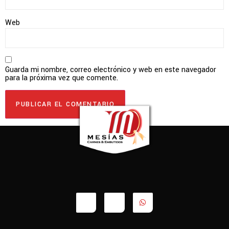
Web
Guarda mi nombre, correo electrónico y web en este navegador
para la próxima vez que comente.