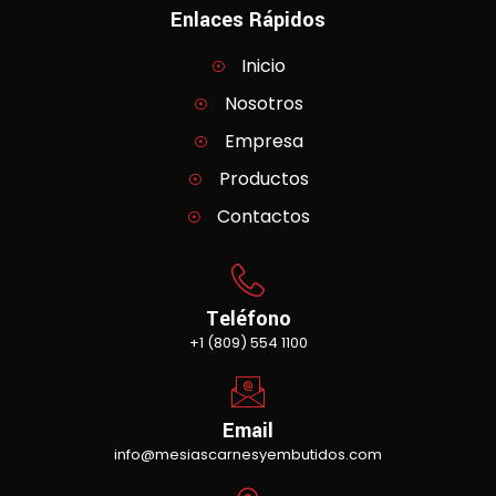
Enlaces Rápidos
Inicio
Nosotros
Empresa
Productos
Contactos
Teléfono
+1 (809) 554 1100
Email
info@mesiascarnesyembutidos.com