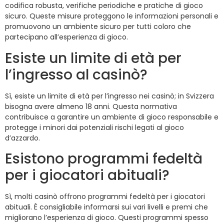
codifica robusta, verifiche periodiche e pratiche di gioco
sicuro. Queste misure proteggono le informazioni personali e
promuovono un ambiente sicuro per tutti coloro che
partecipano all’esperienza di gioco.
Esiste un limite di età per
l’ingresso al casinò?
Sì, esiste un limite di età per l’ingresso nei casinò; in Svizzera
bisogna avere almeno 18 anni. Questa normativa
contribuisce a garantire un ambiente di gioco responsabile e
protegge i minori dai potenziali rischi legati al gioco
d’azzardo.
Esistono programmi fedeltà
per i giocatori abituali?
Sì, molti casinò offrono programmi fedeltà per i giocatori
abituali. È consigliabile informarsi sui vari livelli e premi che
migliorano l’esperienza di gioco. Questi programmi spesso