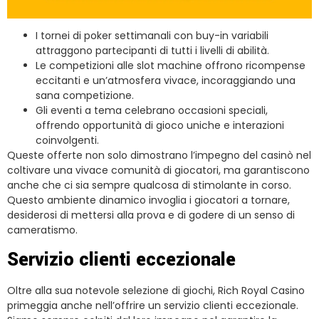
I tornei di poker settimanali con buy-in variabili
attraggono partecipanti di tutti i livelli di abilità.
Le competizioni alle slot machine offrono ricompense
eccitanti e un’atmosfera vivace, incoraggiando una
sana competizione.
Gli eventi a tema celebrano occasioni speciali,
offrendo opportunità di gioco uniche e interazioni
coinvolgenti.
Queste offerte non solo dimostrano l’impegno del casinò nel
coltivare una vivace comunità di giocatori, ma garantiscono
anche che ci sia sempre qualcosa di stimolante in corso.
Questo ambiente dinamico invoglia i giocatori a tornare,
desiderosi di mettersi alla prova e di godere di un senso di
cameratismo.
Servizio clienti eccezionale
Oltre alla sua notevole selezione di giochi, Rich Royal Casino
primeggia anche nell’offrire un servizio clienti eccezionale.