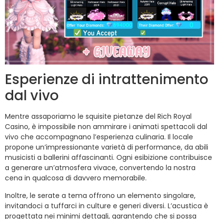
Esperienze di intrattenimento
dal vivo
Mentre assaporiamo le squisite pietanze del Rich Royal
Casino, è impossibile non ammirare i animati spettacoli dal
vivo che accompagnano l’esperienza culinaria. Il locale
propone un’impressionante varietà di performance, da abili
musicisti a ballerini affascinanti. Ogni esibizione contribuisce
a generare un’atmosfera vivace, convertendo la nostra
cena in qualcosa di davvero memorabile.
Inoltre, le serate a tema offrono un elemento singolare,
invitandoci a tuffarci in culture e generi diversi. L’acustica è
progettata nei minimi dettagli, garantendo che si possa