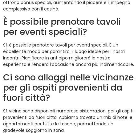
offrono bonus speciali, aumentando il piacere e il impegno
complessivo con il casinò.
È possibile prenotare tavoli
per eventi speciali?
Sì, è possibile prenotare tavoli per eventi speciali. È un
eccellente modo per garantirci il luogo ideale per i nostri
incontri. Pianificare in anticipo migliorerà la nostra
esperienza e renderà l’occasione ancora più indimenticabile.
Ci sono alloggi nelle vicinanze
per gli ospiti provenienti da
fuori città?
Sì, vicino sono disponibili numerose sistemazioni per gli ospiti
provenienti da fuori città. Abbiamo trovato un mix di hotel e
appartamenti per tutte le tasche, permettendo un
gradevole soggiorno in zona.