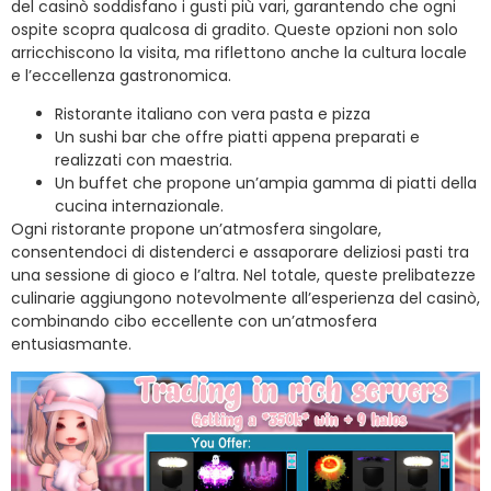
del casinò soddisfano i gusti più vari, garantendo che ogni
ospite scopra qualcosa di gradito. Queste opzioni non solo
arricchiscono la visita, ma riflettono anche la cultura locale
e l’eccellenza gastronomica.
Ristorante italiano con vera pasta e pizza
Un sushi bar che offre piatti appena preparati e
realizzati con maestria.
Un buffet che propone un’ampia gamma di piatti della
cucina internazionale.
Ogni ristorante propone un’atmosfera singolare,
consentendoci di distenderci e assaporare deliziosi pasti tra
una sessione di gioco e l’altra. Nel totale, queste prelibatezze
culinarie aggiungono notevolmente all’esperienza del casinò,
combinando cibo eccellente con un’atmosfera
entusiasmante.