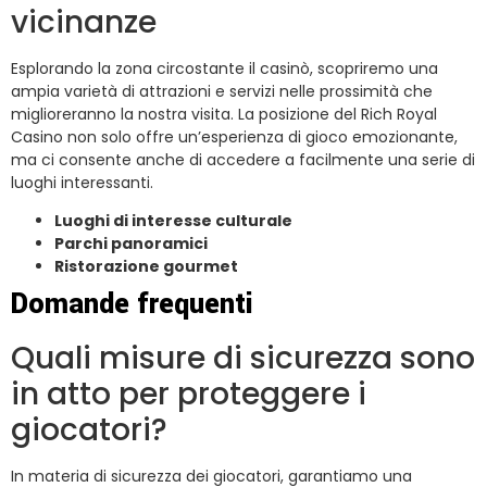
vicinanze
Esplorando la zona circostante il casinò, scopriremo una
ampia varietà di attrazioni e servizi nelle prossimità che
miglioreranno la nostra visita. La posizione del Rich Royal
Casino non solo offre un’esperienza di gioco emozionante,
ma ci consente anche di accedere a facilmente una serie di
luoghi interessanti.
Luoghi di interesse culturale
Parchi panoramici
Ristorazione gourmet
Domande frequenti
Quali misure di sicurezza sono
in atto per proteggere i
giocatori?
In materia di sicurezza dei giocatori, garantiamo una