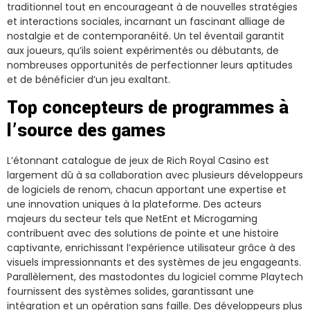
traditionnel tout en encourageant à de nouvelles stratégies
et interactions sociales, incarnant un fascinant alliage de
nostalgie et de contemporanéité. Un tel éventail garantit
aux joueurs, qu’ils soient expérimentés ou débutants, de
nombreuses opportunités de perfectionner leurs aptitudes
et de bénéficier d’un jeu exaltant.
Top concepteurs de programmes à
l’source des games
L’étonnant catalogue de jeux de Rich Royal Casino est
largement dû à sa collaboration avec plusieurs développeurs
de logiciels de renom, chacun apportant une expertise et
une innovation uniques à la plateforme. Des acteurs
majeurs du secteur tels que NetEnt et Microgaming
contribuent avec des solutions de pointe et une histoire
captivante, enrichissant l’expérience utilisateur grâce à des
visuels impressionnants et des systèmes de jeu engageants.
Parallèlement, des mastodontes du logiciel comme Playtech
fournissent des systèmes solides, garantissant une
intégration et un opération sans faille. Des développeurs plus