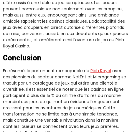
d’être assis à une table de jeu somptueuse. Les joueurs
peuvent communiquer non seulement avec les croupiers,
mais aussi entre eux, encourageant ainsi une ambiance
amicale rappelant les casinos classiques. L’adaptabilité des
jeux avec croupiers en direct autorise différentes plafonds
de mise, convenant aussi bien aux débutants qu’aux joueurs
expérimentés, et améliorant ainsi l’aventure de jeu au Rich
Royal Casino.
Conclusion
En résumé, la partenariat remarquable de
Rich Royal
avec
des pionniers du secteur comme NetEnt et Microgaming se
traduit par un catalogue de jeux qui attire une clientèle
diversifiée. Il est essentiel de noter que les casinos en ligne
participent à plus de 15 % du chiffre d’affaires du marché
mondial des jeux, ce qui met en évidence l’engouement
croissant pour les aventures de jeu numériques. Cette
transformation ne se limite pas à une simple tendance,
mais constitue une véritable révolution dans la manière
dont les joueurs se connectent avec leurs jeux préférés,