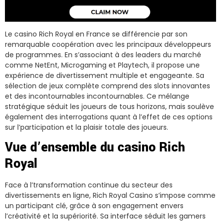
Le casino Rich Royal en France se différencie par son
remarquable coopération avec les principaux développeurs
de programmes. En s’associant à des leaders du marché
comme NetEnt, Microgaming et Playtech, il propose une
expérience de divertissement multiple et engageante. Sa
sélection de jeux complète comprend des slots innovantes
et des incontournables incontournables. Ce mélange
stratégique séduit les joueurs de tous horizons, mais soulève
également des interrogations quant à l’effet de ces options
sur l’participation et la plaisir totale des joueurs.
Vue d’ensemble du casino Rich
Royal
Face à l’transformation continue du secteur des
divertissements en ligne, Rich Royal Casino s’impose comme
un participant clé, grâce à son engagement envers
l’créativité et la supériorité. Sa interface séduit les gamers