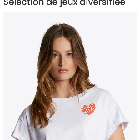
Sélection de jeux diversifiée