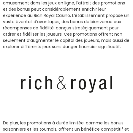
amusement dans les jeux en ligne, l’attrait des promotions
et des bonus peut considérablement enrichir leur
expérience au Rich Royal Casino. L’établissement propose un
vaste éventail d’avantages, des bonus de bienvenue aux
récompenses de fidélité, conçus stratégiquement pour
attirer et fidéliser les joueurs. Ces promotions offrent non
seulement d’augmenter le capital des joueurs, mais aussi de
explorer différents jeux sans danger financier significatif.
De plus, les promotions à durée limitée, comme les bonus
saisonniers et les tournois, offrent un bénéfice compétitif et