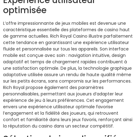
Expérience utilisateur
optimisée
L’offre impressionnante de jeux mobiles est devenue une
caractéristique essentielle des plateformes de casino haut
de gamme actuelles. Rich Royal Casino illustre parfaitement
cette tendance en garantissant une expérience utilisateur
fluide et personnalisée sur tous les appareils. Son interface
mobile est conçue avec soin : navigation intuitive, design
adaptatif et temps de chargement rapides contribuent à
une satisfaction optimale. De plus, la technologie graphique
adaptative utilisée assure un rendu de haute qualité même
sur les petits écrans, sans compromis sur les performances.
Rich Royal propose également des paramètres
personnalisables, permettant aux joueurs d’adapter leur
expérience de jeu à leurs préférences. Cet engagement
envers une expérience utilisateur optimale favorise
l’engagement et la fidélité des joueurs, qui retrouvent
confort et familiarité dans leurs jeux favoris, renforçant ainsi
la réputation du casino dans un secteur compétitif.