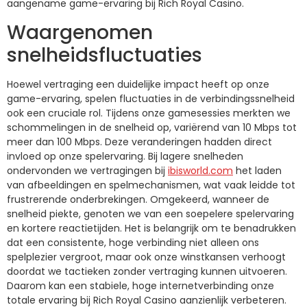
aangename game-ervaring bij Rich Royal Casino.
Waargenomen
snelheidsfluctuaties
Hoewel vertraging een duidelijke impact heeft op onze
game-ervaring, spelen fluctuaties in de verbindingssnelheid
ook een cruciale rol. Tijdens onze gamesessies merkten we
schommelingen in de snelheid op, variërend van 10 Mbps tot
meer dan 100 Mbps. Deze veranderingen hadden direct
invloed op onze spelervaring. Bij lagere snelheden
ondervonden we vertragingen bij
ibisworld.com
het laden
van afbeeldingen en spelmechanismen, wat vaak leidde tot
frustrerende onderbrekingen. Omgekeerd, wanneer de
snelheid piekte, genoten we van een soepelere spelervaring
en kortere reactietijden. Het is belangrijk om te benadrukken
dat een consistente, hoge verbinding niet alleen ons
spelplezier vergroot, maar ook onze winstkansen verhoogt
doordat we tactieken zonder vertraging kunnen uitvoeren.
Daarom kan een stabiele, hoge internetverbinding onze
totale ervaring bij Rich Royal Casino aanzienlijk verbeteren.