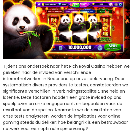
Tijdens ons onderzoek naar het Rich Royal Casino hebben we
gekeken naar de invloed van verschillende
internetnetwerken in Nederland op onze spelervaring. Door
systematisch diverse providers te testen, constateerden we
significante verschillen in verbindingsstabiliteit, snelheid en
latentie. Deze factoren hadden een grote invloed op ons
speelplezier en onze engagement, en bepaalden vaak de
resultaat van de spellen. Naarmate we de resultaten van
onze tests analyseren, worden de implicaties voor online
gaming steeds duidelijker: hoe belangrijk is een betrouwbaar
netwerk voor een optimale spelervaring?