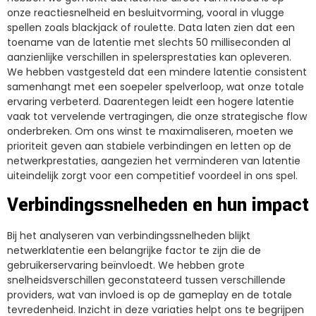
onze reactiesnelheid en besluitvorming, vooral in vlugge
spellen zoals blackjack of roulette. Data laten zien dat een
toename van de latentie met slechts 50 milliseconden al
aanzienlijke verschillen in spelersprestaties kan opleveren.
We hebben vastgesteld dat een mindere latentie consistent
samenhangt met een soepeler spelverloop, wat onze totale
ervaring verbeterd. Daarentegen leidt een hogere latentie
vaak tot vervelende vertragingen, die onze strategische flow
onderbreken. Om ons winst te maximaliseren, moeten we
prioriteit geven aan stabiele verbindingen en letten op de
netwerkprestaties, aangezien het verminderen van latentie
uiteindelijk zorgt voor een competitief voordeel in ons spel.
Verbindingssnelheden en hun impact
Bij het analyseren van verbindingssnelheden blijkt
netwerklatentie een belangrijke factor te zijn die de
gebruikerservaring beïnvloedt. We hebben grote
snelheidsverschillen geconstateerd tussen verschillende
providers, wat van invloed is op de gameplay en de totale
tevredenheid. Inzicht in deze variaties helpt ons te begrijpen