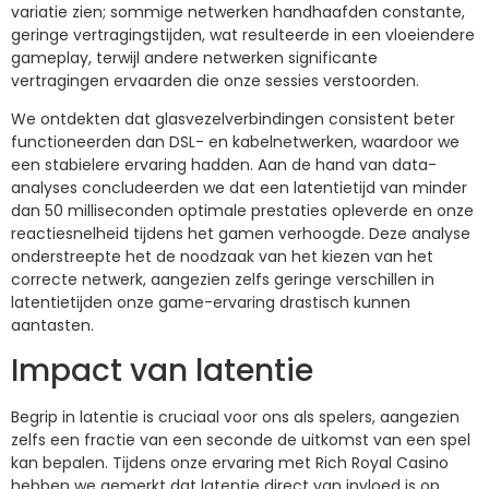
variatie zien; sommige netwerken handhaafden constante,
geringe vertragingstijden, wat resulteerde in een vloeiendere
gameplay, terwijl andere netwerken significante
vertragingen ervaarden die onze sessies verstoorden.
We ontdekten dat glasvezelverbindingen consistent beter
functioneerden dan DSL- en kabelnetwerken, waardoor we
een stabielere ervaring hadden. Aan de hand van data-
analyses concludeerden we dat een latentietijd van minder
dan 50 milliseconden optimale prestaties opleverde en onze
reactiesnelheid tijdens het gamen verhoogde. Deze analyse
onderstreepte het de noodzaak van het kiezen van het
correcte netwerk, aangezien zelfs geringe verschillen in
latentietijden onze game-ervaring drastisch kunnen
aantasten.
Impact van latentie
Begrip in latentie is cruciaal voor ons als spelers, aangezien
zelfs een fractie van een seconde de uitkomst van een spel
kan bepalen. Tijdens onze ervaring met Rich Royal Casino
hebben we gemerkt dat latentie direct van invloed is op