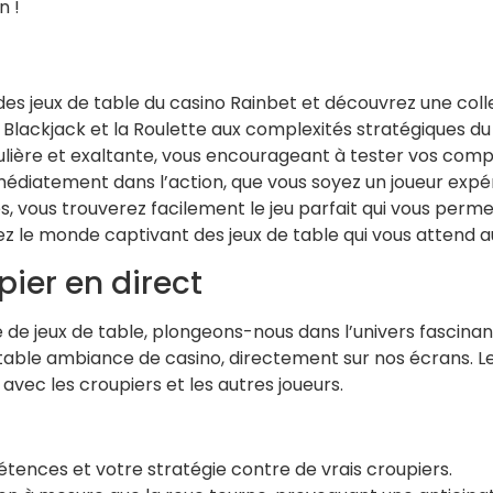
n !
s jeux de table du casino Rainbet et découvrez une colle
lackjack et la Roulette aux complexités stratégiques du P
ulière et exaltante, vous encourageant à tester vos compé
édiatement dans l’action, que vous soyez un joueur expér
es, vous trouverez facilement le jeu parfait qui vous perm
ez le monde captivant des jeux de table qui vous attend a
ier en direct
e jeux de table, plongeons-nous dans l’univers fascinant
ritable ambiance de casino, directement sur nos écrans. Le
avec les croupiers et les autres joueurs.
tences et votre stratégie contre de vrais croupiers.