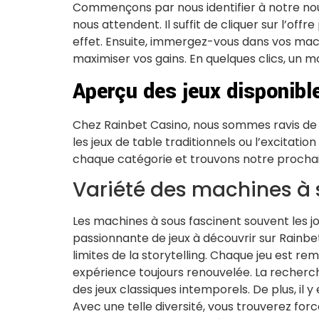
Commençons par nous identifier à notre nouv
nous attendent. Il suffit de cliquer sur l’of
effet. Ensuite, immergez-vous dans vos mach
maximiser vos gains. En quelques clics, un 
Aperçu des jeux disponibl
Chez Rainbet Casino, nous sommes ravis de d
les jeux de table traditionnels ou l’excitatio
chaque catégorie et trouvons notre prochain
Variété des machines à
Les machines à sous fascinent souvent les j
passionnante de jeux à découvrir sur Rainbe
limites de la storytelling. Chaque jeu est 
expérience toujours renouvelée. La recherc
des jeux classiques intemporels. De plus, il y 
Avec une telle diversité, vous trouverez forc