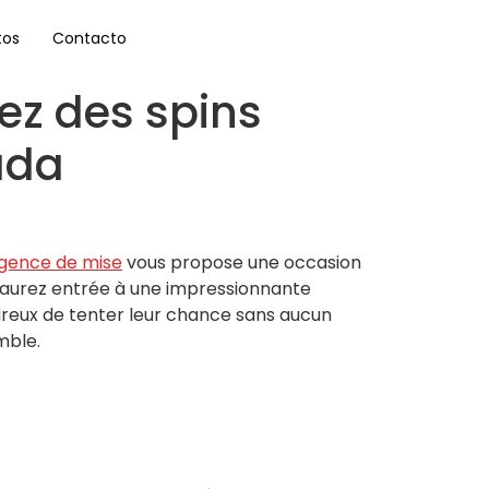
tos
Contacto
ez des spins
ada
igence de mise
vous propose une occasion
s aurez entrée à une impressionnante
sireux de tenter leur chance sans aucun
mble.