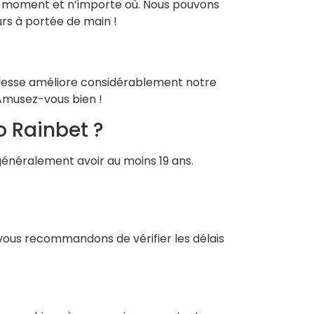
out moment et n’importe où. Nous pouvons
rs à portée de main !
uplesse améliore considérablement notre
 Amusez-vous bien !
o Rainbet ?
 généralement avoir au moins 19 ans.
s vous recommandons de vérifier les délais