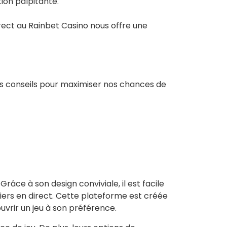
ion palpitante.
rect au Rainbet Casino nous offre une
trois conseils pour maximiser nos chances de
râce à son design conviviale, il est facile
piers en direct. Cette plateforme est créée
uvrir un jeu à son préférence.