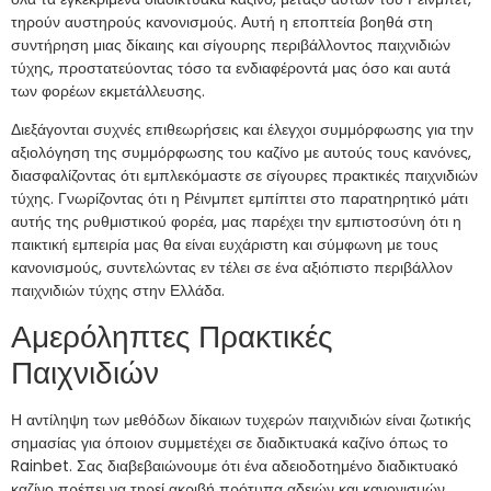
τηρούν αυστηρούς κανονισμούς. Αυτή η εποπτεία βοηθά στη
συντήρηση μιας δίκαιης και σίγουρης περιβάλλοντος παιχνιδιών
τύχης, προστατεύοντας τόσο τα ενδιαφέροντά μας όσο και αυτά
των φορέων εκμετάλλευσης.
Διεξάγονται συχνές επιθεωρήσεις και έλεγχοι συμμόρφωσης για την
αξιολόγηση της συμμόρφωσης του καζίνο με αυτούς τους κανόνες,
διασφαλίζοντας ότι εμπλεκόμαστε σε σίγουρες πρακτικές παιχνιδιών
τύχης. Γνωρίζοντας ότι η Ρέινμπετ εμπίπτει στο παρατηρητικό μάτι
αυτής της ρυθμιστικού φορέα, μας παρέχει την εμπιστοσύνη ότι η
παικτική εμπειρία μας θα είναι ευχάριστη και σύμφωνη με τους
κανονισμούς, συντελώντας εν τέλει σε ένα αξιόπιστο περιβάλλον
παιχνιδιών τύχης στην Ελλάδα.
Αμερόληπτες Πρακτικές
Παιχνιδιών
Η αντίληψη των μεθόδων δίκαιων τυχερών παιχνιδιών είναι ζωτικής
σημασίας για όποιον συμμετέχει σε διαδικτυακά καζίνο όπως το
Rainbet. Σας διαβεβαιώνουμε ότι ένα αδειοδοτημένο διαδικτυακό
καζίνο πρέπει να τηρεί ακριβή πρότυπα αδειών και κανονισμών.