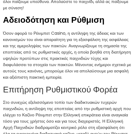
όλοι παίζουμε υπεύθυνα. Απολαύστε το παιχνίδι, αλλά ας παίξουμε
με σύνεση!
Αδειοδότηση και Ρύθμιση
Όσον αφορά το Ρέινμπετ Casino, η αντίληψη της άδειας και των
κανονισμών του είναι απαραίτητη για τη εξασφάλιση της ασφάλειας
και της αμεροληψίας των παικτών. Αναγνωρίζουμε τη σημασία της
εποπτείας από τις ρυθμιστικές αρχές, η οποία βοηθά στη διατήρηση
υψηλών προτύπων στις πρακτικές παιχνιδιών τύχης και
διαφυλάσσει τα στοιχεία των παικτών. Μένοντας ενήμεροι σχετικά με
αυτούς τους κανόνες, μπορούμε όλοι να απολαύσουμε μια ασφαλή
και αξιόπιστη παικτική εμπειρία.
Επιτήρηση Ρυθμιστικού Φορέα
Στο συνεχώς εξελισσόμενο τοπίο των διαδικτυακών τυχερών
παιχνιδιών, η αντίληψη της εποπτείας από την ρυθμιστική αρχή που
ελέγχει το Καζίνο Ρέινμπετ στην Ελληνική επικράτεια είναι αναγκαία
τόσο για τους χρήστες όσο και για τους διαχειριστές. Η Ελληνική
Αρχή Παιχνιδιών διαδραματίζει κεντρικό ρόλο στη εξασφάλιση ότι
όλα τα εγκεκριμένα διαδικτυακά καζίνο, μεταξύ αυτών του Ρέινμπετ,