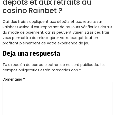
dépôts et aux retraits au
casino Rainbet ?
Oui, des frais s’appliquent aux dépôts et aux retraits sur
Rainbet Casino. Il est important de toujours vérifier les détails
du mode de paiement, car ils peuvent varier. Saisir ces frais
vous permettra de mieux gérer votre budget tout en
profitant pleinement de votre expérience de jeu.
Deja una respuesta
Tu dirección de correo electrónico no será publicada.
Los
campos obligatorios están marcados con
*
Comentario
*