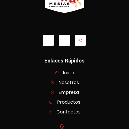
Enlaces Rápidos
Inicio
Nosotros
Empresa
Productos
Contactos