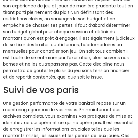
son expérience de jeu et jouer de manière prudente tout en
tirant parti pleinement du plaisir. En définissant des
restrictions claires, on sauvegarde son budget et on
empêche de chasser ses pertes. Il faut d’abord déterminer
son budget global pour chaque session et définir du
montant qu’on est prêt à engager. Il est également judicieux
de se fixer des limites quotidiennes, hebdomadaires ou
mensuelles pour contrôler son jeu. On sait tous combien il
est facile de se entraîner par l’excitation, alors suivons nos
bornes et ne les outrepassons pas. Cette discipline nous
permettra de goûter le plaisir du jeu sans tension financier
et de repartir contentés, quel que soit le issue.
Suivi de vos paris
Une gestion performante de votre bankroll repose sur un
monitoring rigoureux de vos mises. En maintenant des
archives complets, vous examinez vos pratiques de mise et
identifiez ce qui opère et ce qui ne opère pas. Il est essentiel
de enregistrer les informations cruciales telles que les
montants misés, les issues et les genres de jeux joués. Ces