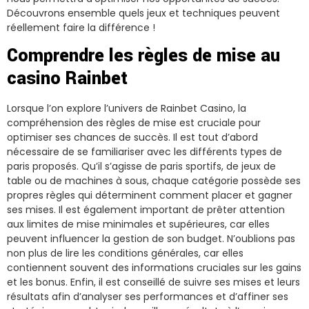
Découvrons ensemble quels jeux et techniques peuvent
réellement faire la différence !
Comprendre les règles de mise au
casino Rainbet
Lorsque l’on explore l’univers de Rainbet Casino, la
compréhension des règles de mise est cruciale pour
optimiser ses chances de succès. Il est tout d’abord
nécessaire de se familiariser avec les différents types de
paris proposés. Qu’il s’agisse de paris sportifs, de jeux de
table ou de machines à sous, chaque catégorie possède ses
propres règles qui déterminent comment placer et gagner
ses mises. Il est également important de prêter attention
aux limites de mise minimales et supérieures, car elles
peuvent influencer la gestion de son budget. N’oublions pas
non plus de lire les conditions générales, car elles
contiennent souvent des informations cruciales sur les gains
et les bonus. Enfin, il est conseillé de suivre ses mises et leurs
résultats afin d’analyser ses performances et d’affiner ses