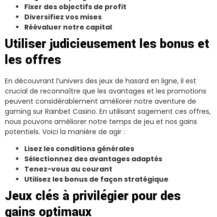
Fixer des objectifs de profit
Diversifiez vos mises
Réévaluer notre capital
Utiliser judicieusement les bonus et
les offres
En découvrant l’univers des jeux de hasard en ligne, il est
crucial de reconnaître que les avantages et les promotions
peuvent considérablement améliorer notre aventure de
gaming sur Rainbet Casino. En utilisant sagement ces offres,
nous pouvons améliorer notre temps de jeu et nos gains
potentiels. Voici la manière de agir :
Lisez les conditions générales
Sélectionnez des avantages adaptés
Tenez-vous au courant
Utilisez les bonus de façon stratégique
Jeux clés à privilégier pour des
gains optimaux