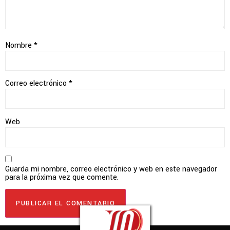
Nombre
*
Correo electrónico
*
Web
Guarda mi nombre, correo electrónico y web en este navegador
para la próxima vez que comente.