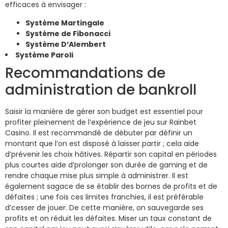
efficaces à envisager :
Système Martingale
Système de Fibonacci
Système D’Alembert
Système Paroli
Recommandations de
administration de bankroll
Saisir la manière de gérer son budget est essentiel pour
profiter pleinement de l’expérience de jeu sur Rainbet
Casino. Il est recommandé de débuter par définir un
montant que l’on est disposé à laisser partir ; cela aide
d’prévenir les choix hâtives. Répartir son capital en périodes
plus courtes aide d’prolonger son durée de gaming et de
rendre chaque mise plus simple à administrer. Il est
également sagace de se établir des bornes de profits et de
défaites ; une fois ces limites franchies, il est préférable
d’cesser de jouer. De cette manière, on sauvegarde ses
profits et on réduit les défaites. Miser un taux constant de