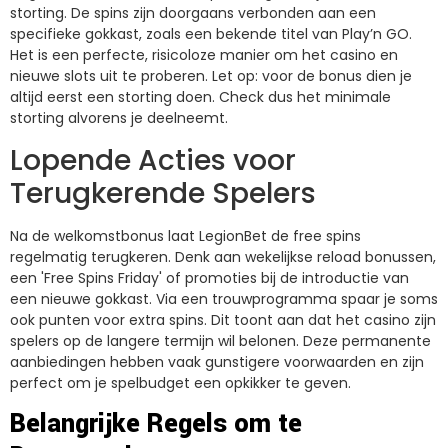
storting. De spins zijn doorgaans verbonden aan een
specifieke gokkast, zoals een bekende titel van Play’n GO.
Het is een perfecte, risicoloze manier om het casino en
nieuwe slots uit te proberen. Let op: voor de bonus dien je
altijd eerst een storting doen. Check dus het minimale
storting alvorens je deelneemt.
Lopende Acties voor
Terugkerende Spelers
Na de welkomstbonus laat LegionBet de free spins
regelmatig terugkeren. Denk aan wekelijkse reload bonussen,
een 'Free Spins Friday' of promoties bij de introductie van
een nieuwe gokkast. Via een trouwprogramma spaar je soms
ook punten voor extra spins. Dit toont aan dat het casino zijn
spelers op de langere termijn wil belonen. Deze permanente
aanbiedingen hebben vaak gunstigere voorwaarden en zijn
perfect om je spelbudget een opkikker te geven.
Belangrijke Regels om te