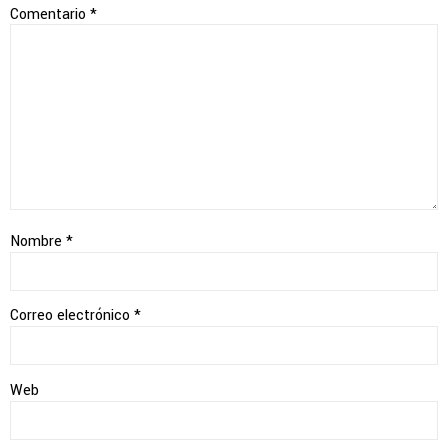
Comentario
*
Nombre
*
Correo electrónico
*
Web