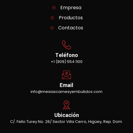
Empresa
Productos
Contactos
Teléfono
+1 (809) 554 1100
Email
info@mesiascarnesyembutidos.com
Ubicación
C/. Fello Turey No. 26/ Sector Villa Cerro, Higüey, Rep. Dom.