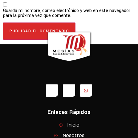
Guarda mi nombre, correo electrónico y web en este navegador
para la próxima vez que comente.
Enlaces Rápidos
Inicio
Nosotros