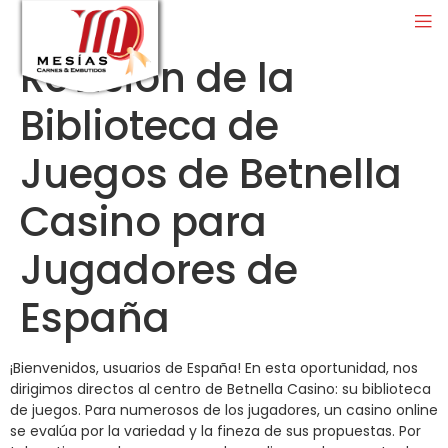
Revisión de la
Biblioteca de
Juegos de Betnella
Casino para
Jugadores de
España
¡Bienvenidos, usuarios de España! En esta oportunidad, nos
dirigimos directos al centro de Betnella Casino: su biblioteca
de juegos. Para numerosos de los jugadores, un casino online
se evalúa por la variedad y la fineza de sus propuestas. Por