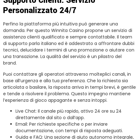
Supporto Clienti: Servizio
Personalizzato 24/7
Perfino la piattaforma più intuitiva può generare una
domanda. Per questo Winnita Casino propone un servizio di
assistenza clienti qualificato e sempre contattabile. Il team
di supporto parla italiano ed è addestrato a affrontare dubbi
tecnici, delucidare i termini di una promozione o aiutare con
una transazione. La qualità del servizio è un pilastro del
brand.
Puoi contattare gli operatori attraverso molteplici canali, in
base all’urgenza e alla tua preferenza. Che la richiesta sia
articolata o basilare, la risposta arriva in tempi brevi, è gentile
e tende a risolvere il problema. Questo impegno mantiene
l’esperienza di gioco appagante e senza intoppi.
Live Chat: Il canale più rapido, attivo 24 ore su 24
direttamente dal sito o dall’app.
Email: Per richieste specifiche o per inviare
documentazione, con tempi di risposta adeguati.
Guida e FAQ: Una sezione di aiuto autonomo integrale,