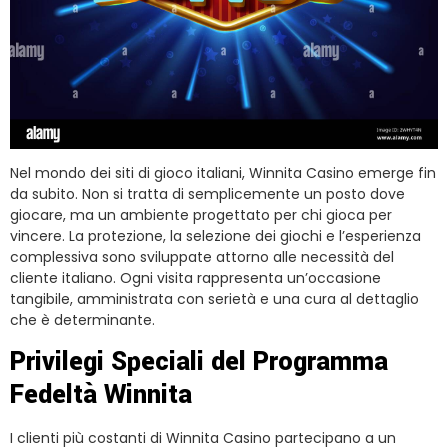
Nel mondo dei siti di gioco italiani, Winnita Casino emerge fin
da subito. Non si tratta di semplicemente un posto dove
giocare, ma un ambiente progettato per chi gioca per
vincere. La protezione, la selezione dei giochi e l’esperienza
complessiva sono sviluppate attorno alle necessità del
cliente italiano. Ogni visita rappresenta un’occasione
tangibile, amministrata con serietà e una cura al dettaglio
che è determinante.
Privilegi Speciali del Programma
Fedeltà Winnita
I clienti più costanti di Winnita Casino partecipano a un