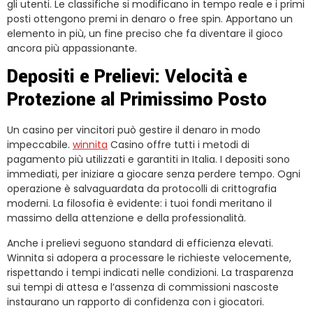
gli utenti. Le classifiche si modificano in tempo reale e i primi
posti ottengono premi in denaro o free spin. Apportano un
elemento in più, un fine preciso che fa diventare il gioco
ancora più appassionante.
Depositi e Prelievi: Velocità e
Protezione al Primissimo Posto
Un casino per vincitori può gestire il denaro in modo
impeccabile.
winnita
Casino offre tutti i metodi di
pagamento più utilizzati e garantiti in Italia. I depositi sono
immediati, per iniziare a giocare senza perdere tempo. Ogni
operazione è salvaguardata da protocolli di crittografia
moderni. La filosofia è evidente: i tuoi fondi meritano il
massimo della attenzione e della professionalità.
Anche i prelievi seguono standard di efficienza elevati.
Winnita si adopera a processare le richieste velocemente,
rispettando i tempi indicati nelle condizioni. La trasparenza
sui tempi di attesa e l’assenza di commissioni nascoste
instaurano un rapporto di confidenza con i giocatori.