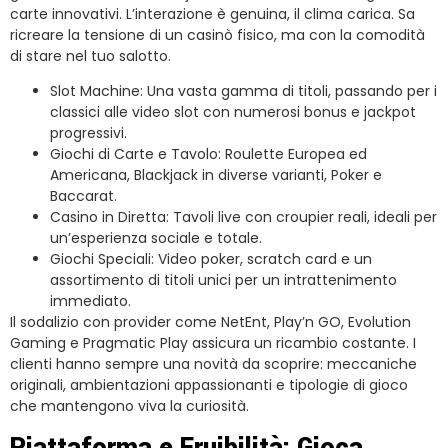
carte innovativi. L’interazione è genuina, il clima carica. Sa
ricreare la tensione di un casinò fisico, ma con la comodità
di stare nel tuo salotto.
Slot Machine: Una vasta gamma di titoli, passando per i
classici alle video slot con numerosi bonus e jackpot
progressivi.
Giochi di Carte e Tavolo: Roulette Europea ed
Americana, Blackjack in diverse varianti, Poker e
Baccarat.
Casino in Diretta: Tavoli live con croupier reali, ideali per
un’esperienza sociale e totale.
Giochi Speciali: Video poker, scratch card e un
assortimento di titoli unici per un intrattenimento
immediato.
Il sodalizio con provider come NetEnt, Play’n GO, Evolution
Gaming e Pragmatic Play assicura un ricambio costante. I
clienti hanno sempre una novità da scoprire: meccaniche
originali, ambientazioni appassionanti e tipologie di gioco
che mantengono viva la curiosità.
Piattaforma e Fruibilità: Gioca