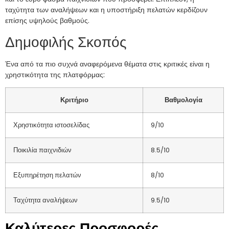
ταχύτητα των αναλήψεων και η υποστήριξη πελατών κερδίζουν
επίσης υψηλούς βαθμούς.
Δημοφιλής Σκοπός
Ένα από τα πιο συχνά αναφερόμενα θέματα στις κριτικές είναι η
χρηστικότητα της πλατφόρμας:
Κριτήριο
Βαθμολογία
Χρηστικότητα ιστοσελίδας
9/10
Ποικιλία παιχνιδιών
8.5/10
Εξυπηρέτηση πελατών
8/10
Ταχύτητα αναλήψεων
9.5/10