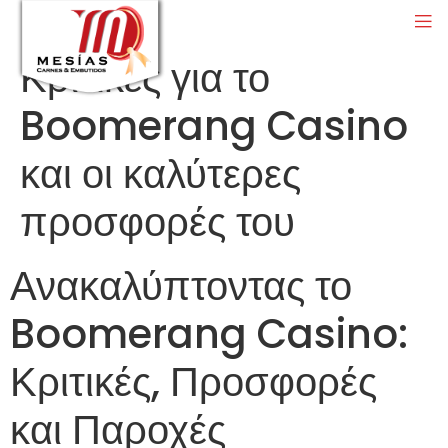
Κριτικές για το
Boomerang Casino
και οι καλύτερες
προσφορές του
Ανακαλύπτοντας το
Boomerang Casino:
Κριτικές, Προσφορές
και Παροχές