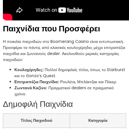
Παιχνίδια που Προσφέρει
Η ποικιλία παιχνιδιών στο Boomerang Casino είναι εντυπωσιακή.
Προσφέρει τα πάντα, από κλασικές κουλοχέρηδες μέχρι επιτραπέζια
παιχνίδια και ζωντανούς dealer. Ακολουθούν μερικές κατηγορίες
παιχνιδιών:
Κουλοχέρηδες:
Πολλοί δημοφιλείς τίτλοι, όπως το Starburst
και το Gonzo’s Quest.
Επιτραπέζια Παιχνίδια:
Ρουλέτα, Μπλάκτζακ και Πόκερ.
Ζωντανά Καζίνο:
Πραγματικοί dealers σε πραγματικό
χρόνο.
Δημοφιλή Παιχνίδια
Τίτλος Παιχνιδιού
Κατηγορία