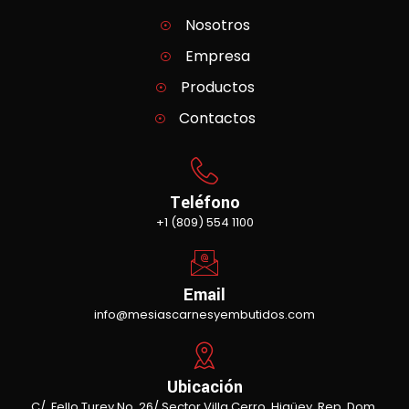
Nosotros
Empresa
Productos
Contactos
Teléfono
+1 (809) 554 1100
Email
info@mesiascarnesyembutidos.com
Ubicación
C/. Fello Turey No. 26/ Sector Villa Cerro, Higüey, Rep. Dom.