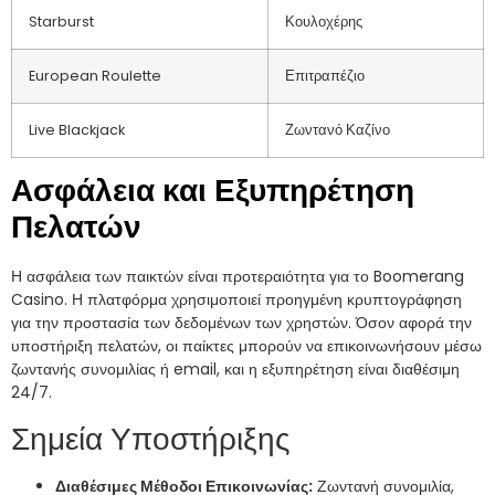
Starburst
Κουλοχέρης
European Roulette
Επιτραπέζιο
Live Blackjack
Ζωντανό Καζίνο
Ασφάλεια και Εξυπηρέτηση
Πελατών
Η ασφάλεια των παικτών είναι προτεραιότητα για το Boomerang
Casino. Η πλατφόρμα χρησιμοποιεί προηγμένη κρυπτογράφηση
για την προστασία των δεδομένων των χρηστών. Όσον αφορά την
υποστήριξη πελατών, οι παίκτες μπορούν να επικοινωνήσουν μέσω
ζωντανής συνομιλίας ή email, και η εξυπηρέτηση είναι διαθέσιμη
24/7.
Σημεία Υποστήριξης
Διαθέσιμες Μέθοδοι Επικοινωνίας:
Ζωντανή συνομιλία,