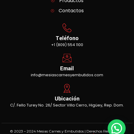
Productos
Contactos
Teléfono
+1 (809) 554 1100
Email
info@mesiascarnesyembutidos.com
Ubicación
C/. Fello Turey No. 26/ Sector Villa Cerro, Higüey, Rep. Dom.
© 2023 – 2024 Mesias Carnes y Embutidos | Derechos Reservados |