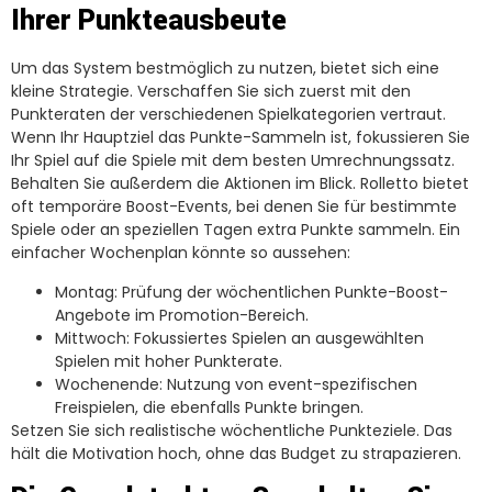
Ihrer Punkteausbeute
Um das System bestmöglich zu nutzen, bietet sich eine
kleine Strategie. Verschaffen Sie sich zuerst mit den
Punkteraten der verschiedenen Spielkategorien vertraut.
Wenn Ihr Hauptziel das Punkte-Sammeln ist, fokussieren Sie
Ihr Spiel auf die Spiele mit dem besten Umrechnungssatz.
Behalten Sie außerdem die Aktionen im Blick. Rolletto bietet
oft temporäre Boost-Events, bei denen Sie für bestimmte
Spiele oder an speziellen Tagen extra Punkte sammeln. Ein
einfacher Wochenplan könnte so aussehen:
Montag: Prüfung der wöchentlichen Punkte-Boost-
Angebote im Promotion-Bereich.
Mittwoch: Fokussiertes Spielen an ausgewählten
Spielen mit hoher Punkterate.
Wochenende: Nutzung von event-spezifischen
Freispielen, die ebenfalls Punkte bringen.
Setzen Sie sich realistische wöchentliche Punkteziele. Das
hält die Motivation hoch, ohne das Budget zu strapazieren.