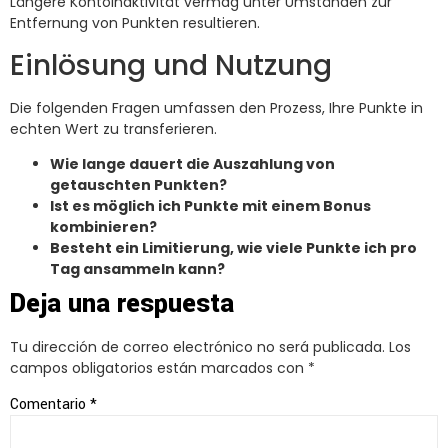
Längere Kontoinaktivität vermag unter Umständen zur
Entfernung von Punkten resultieren.
Einlösung und Nutzung
Die folgenden Fragen umfassen den Prozess, Ihre Punkte in
echten Wert zu transferieren.
Wie lange dauert die Auszahlung von
getauschten Punkten?
Ist es möglich ich Punkte mit einem Bonus
kombinieren?
Besteht ein Limitierung, wie viele Punkte ich pro
Tag ansammeln kann?
Deja una respuesta
Tu dirección de correo electrónico no será publicada.
Los
campos obligatorios están marcados con
*
Comentario
*