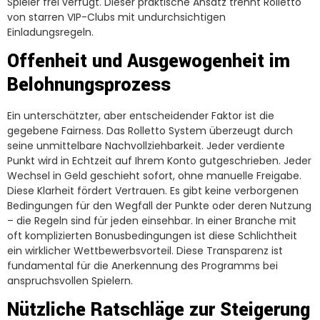
Spieler frei verfügt. Dieser praktische Ansatz trennt Rolletto
von starren VIP-Clubs mit undurchsichtigen
Einladungsregeln.
Offenheit und Ausgewogenheit im
Belohnungsprozess
Ein unterschätzter, aber entscheidender Faktor ist die
gegebene Fairness. Das Rolletto System überzeugt durch
seine unmittelbare Nachvollziehbarkeit. Jeder verdiente
Punkt wird in Echtzeit auf Ihrem Konto gutgeschrieben. Jeder
Wechsel in Geld geschieht sofort, ohne manuelle Freigabe.
Diese Klarheit fördert Vertrauen. Es gibt keine verborgenen
Bedingungen für den Wegfall der Punkte oder deren Nutzung
– die Regeln sind für jeden einsehbar. In einer Branche mit
oft komplizierten Bonusbedingungen ist diese Schlichtheit
ein wirklicher Wettbewerbsvorteil. Diese Transparenz ist
fundamental für die Anerkennung des Programms bei
anspruchsvollen Spielern.
Nützliche Ratschläge zur Steigerung