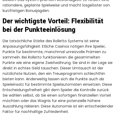
rationalere, geplante Spielweise und macht losgelöster von
kurzfristigen Bonusjagden.
Der wichtigste Vorteil: Flexibilität
bei der Punkteeinlösung
Die tatsächliche Stärke des Rolletto Systems ist seine
Anpassungsfähigkeit. Etliche Casinos nötigen ihre Spieler,
Punkte für bestimmte, manchmal unreizvolle Prämien zu
sammeln. Bei Rolletto funktionieren die gesammelten
Punkte wie eine eigene Zweitwährung. Sie sind in der Lage sie
direkt in echtes Geld tauschen. Dieser Umtausch ist der
nützlichste Nutzen, den ein Treueprogramm schlechthin
bieten kann. Anderweitig lassen sich die Punkte auch als
Spieleinsatz für bestimmte Spielautomaten einsetzen. Diese
Entscheidungsfreiheit gibt dem Spieler die Kontrolle zurück.
Sie wählen selbst, ob Sie einen sofortigen finanziellen Vorteil
möchten oder das Wagnis für eine potenzielle höhere
Auszahlung riskieren. Diese Autonomie ist ein entscheidender
Faktor für nachhaltige Zufriedenheit.