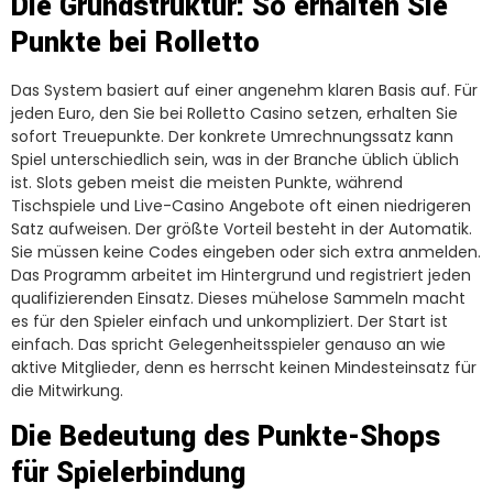
Die Grundstruktur: So erhalten Sie
Punkte bei Rolletto
Das System basiert auf einer angenehm klaren Basis auf. Für
jeden Euro, den Sie bei Rolletto Casino setzen, erhalten Sie
sofort Treuepunkte. Der konkrete Umrechnungssatz kann
Spiel unterschiedlich sein, was in der Branche üblich üblich
ist. Slots geben meist die meisten Punkte, während
Tischspiele und Live-Casino Angebote oft einen niedrigeren
Satz aufweisen. Der größte Vorteil besteht in der Automatik.
Sie müssen keine Codes eingeben oder sich extra anmelden.
Das Programm arbeitet im Hintergrund und registriert jeden
qualifizierenden Einsatz. Dieses mühelose Sammeln macht
es für den Spieler einfach und unkompliziert. Der Start ist
einfach. Das spricht Gelegenheitsspieler genauso an wie
aktive Mitglieder, denn es herrscht keinen Mindesteinsatz für
die Mitwirkung.
Die Bedeutung des Punkte-Shops
für Spielerbindung