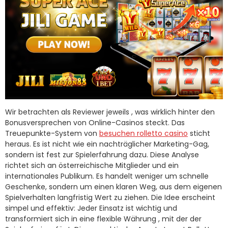
Wir betrachten als Reviewer jeweils , was wirklich hinter den
Bonusversprechen von Online-Casinos steckt. Das
Treuepunkte-System von
besuchen rolletto casino
sticht
heraus. Es ist nicht wie ein nachträglicher Marketing-Gag,
sondern ist fest zur Spielerfahrung dazu. Diese Analyse
richtet sich an österreichische Mitglieder und ein
internationales Publikum. Es handelt weniger um schnelle
Geschenke, sondern um einen klaren Weg, aus dem eigenen
Spielverhalten langfristig Wert zu ziehen. Die Idee erscheint
simpel und effektiv: Jeder Einsatz ist wichtig und
transformiert sich in eine flexible Währung , mit der der