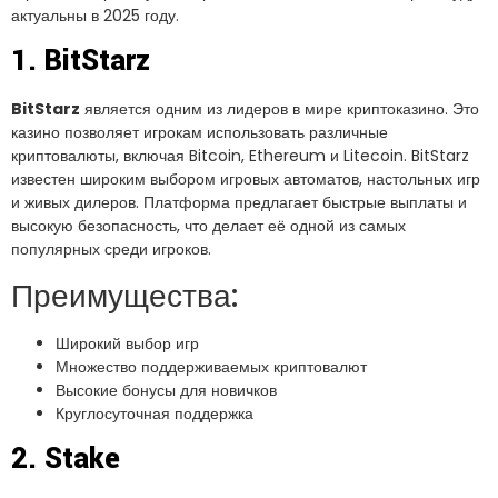
актуальны в 2025 году.
1. BitStarz
BitStarz
является одним из лидеров в мире криптоказино. Это
казино позволяет игрокам использовать различные
криптовалюты, включая Bitcoin, Ethereum и Litecoin. BitStarz
известен широким выбором игровых автоматов, настольных игр
и живых дилеров. Платформа предлагает быстрые выплаты и
высокую безопасность, что делает её одной из самых
популярных среди игроков.
Преимущества:
Широкий выбор игр
Множество поддерживаемых криптовалют
Высокие бонусы для новичков
Круглосуточная поддержка
2. Stake