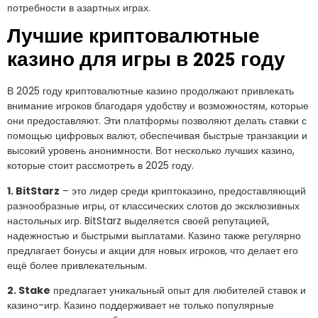
потребности в азартных играх.
Лучшие криптовалютные
казино для игры в 2025 году
В 2025 году криптовалютные казино продолжают привлекать
внимание игроков благодаря удобству и возможностям, которые
они предоставляют. Эти платформы позволяют делать ставки с
помощью цифровых валют, обеспечивая быстрые транзакции и
высокий уровень анонимности. Вот несколько лучших казино,
которые стоит рассмотреть в 2025 году.
1. BitStarz
– это лидер среди криптоказино, предоставляющий
разнообразные игры, от классических слотов до эксклюзивных
настольных игр. BitStarz выделяется своей репутацией,
надежностью и быстрыми выплатами. Казино также регулярно
предлагает бонусы и акции для новых игроков, что делает его
ещё более привлекательным.
2. Stake
предлагает уникальный опыт для любителей ставок и
казино-игр. Казино поддерживает не только популярные