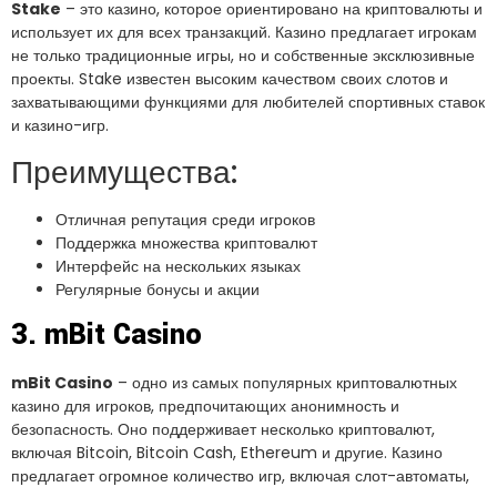
Stake
– это казино, которое ориентировано на криптовалюты и
использует их для всех транзакций. Казино предлагает игрокам
не только традиционные игры, но и собственные эксклюзивные
проекты. Stake известен высоким качеством своих слотов и
захватывающими функциями для любителей спортивных ставок
и казино-игр.
Преимущества:
Отличная репутация среди игроков
Поддержка множества криптовалют
Интерфейс на нескольких языках
Регулярные бонусы и акции
3. mBit Casino
mBit Casino
– одно из самых популярных криптовалютных
казино для игроков, предпочитающих анонимность и
безопасность. Оно поддерживает несколько криптовалют,
включая Bitcoin, Bitcoin Cash, Ethereum и другие. Казино
предлагает огромное количество игр, включая слот-автоматы,