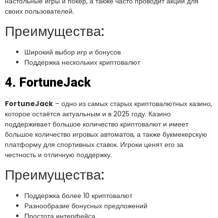
настольные игры и покер, а также часто проводит акции для
своих пользователей.
Преимущества:
Широкий выбор игр и бонусов
Поддержка нескольких криптовалют
4. FortuneJack
FortuneJack
– одно из самых старых криптовалютных казино,
которое остаётся актуальным и в 2025 году. Казино
поддерживает большое количество криптовалют и имеет
большое количество игровых автоматов, а также букмекерскую
платформу для спортивных ставок. Игроки ценят его за
честность и отличную поддержку.
Преимущества:
Поддержка более 10 криптовалют
Разнообразие бонусных предложений
Простота интерфейса