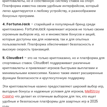
криптовалюты, но и собственную систему ставок на спорт.
Платформа известна своим удобным интерфейсом, который
легко адаптируется к любому устройству, и разнообразием
бонусных программ.
4. FortuneJack
– старейший и популярный бренд среди
криптоказино. FortuneJack привлекает игроков не только своим
огромным выбором игр, но и множеством бонусов и акций,
которые доступны как для новичков, так и для опытных
пользователей. Платформа обеспечивает безопасность и
высокую скорость транзакций.
5. Cloudbet
– это не только криптоказино, но и платформа для
спортивных ставок. Cloudbet поддерживает различные
криптовалюты и привлекает игроков быстрыми выплатами и
минимальными комиссиями. Казино также имеет расширенные
функции безопасности и круглосуточную поддержку.
Эти криптовалютные казино предоставляют широкий выбор игр,
выгодные бонусы и надежные условия для игроков,
MellStroy
Casino
что делает их отличным выбором для тех, кто ищет
удобные и безопасные платформы для азартных игр в 2025
году.