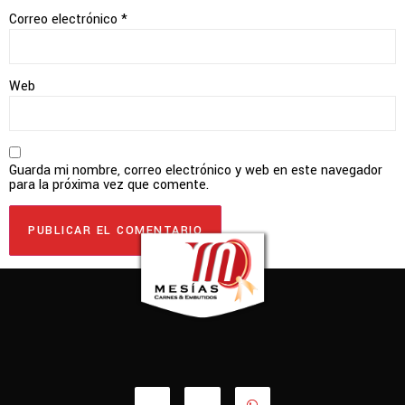
Correo electrónico
*
Web
Guarda mi nombre, correo electrónico y web en este navegador
para la próxima vez que comente.