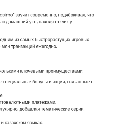
simo" звучит современно, подчёркивая, что
 и домашний уют, находя отклик у
а одним из самых быстрорастущих игровых
 млн транзакций ежегодно.
есколькими ключевыми преимуществами:
е специальные бонусы и акции, связанные с
е.
иптовалютными платежами.
егулярно, добавляя тематические серии,
и казахском языках.