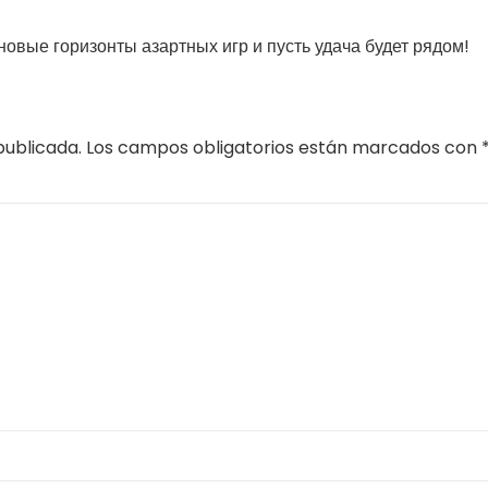
новые горизонты азартных игр и пусть удача будет рядом!
publicada.
Los campos obligatorios están marcados con