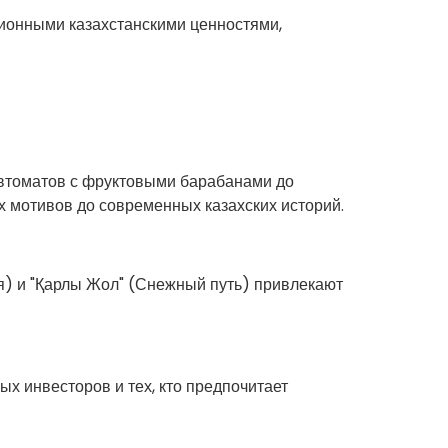
ционными казахстанскими ценностями,
автоматов с фруктовыми барабанами до
 мотивов до современных казахских историй.
я) и "Қарлы Жол" (Снежный путь) привлекают
 инвесторов и тех, кто предпочитает