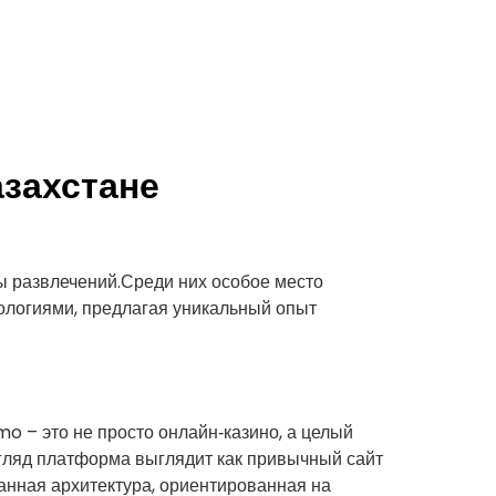
азахстане
бы развлечений.Среди них особое место
логиями, предлагая уникальный опыт
o – это не просто онлайн‑казино, а целый
гляд платформа выглядит как привычный сайт
анная архитектура, ориентированная на