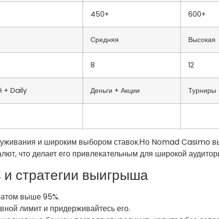
450+
600+
Средняя
Высокая
8
12
 + Daily
Деньги + Акции
Турниры 
луживания и широким выбором ставок.Но Nomad Casimo вы
лют, что делает его привлекательным для широкой аудитор
в и стратегии выигрыша
ратом выше 95%.
вной лимит и придерживайтесь его.