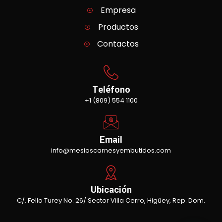
Empresa
Productos
Contactos
Teléfono
+1 (809) 554 1100
Email
info@mesiascarnesyembutidos.com
Ubicación
C/. Fello Turey No. 26/ Sector Villa Cerro, Higüey, Rep. Dom.