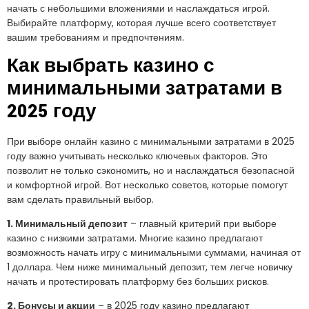
начать с небольшими вложениями и наслаждаться игрой.
Выбирайте платформу, которая лучше всего соответствует
вашим требованиям и предпочтениям.
Как выбрать казино с
минимальными затратами в
2025 году
При выборе онлайн казино с минимальными затратами в 2025
году важно учитывать несколько ключевых факторов. Это
позволит не только сэкономить, но и наслаждаться безопасной
и комфортной игрой. Вот несколько советов, которые помогут
вам сделать правильный выбор.
1. Минимальный депозит
– главный критерий при выборе
казино с низкими затратами. Многие казино предлагают
возможность начать игру с минимальными суммами, начиная от
1 доллара. Чем ниже минимальный депозит, тем легче новичку
начать и протестировать платформу без больших рисков.
2. Бонусы и акции
– в 2025 году казино предлагают