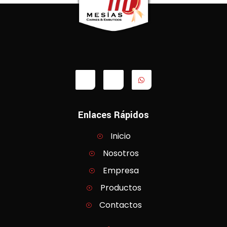
Enlaces Rápidos
Inicio
Nosotros
Empresa
Productos
Contactos